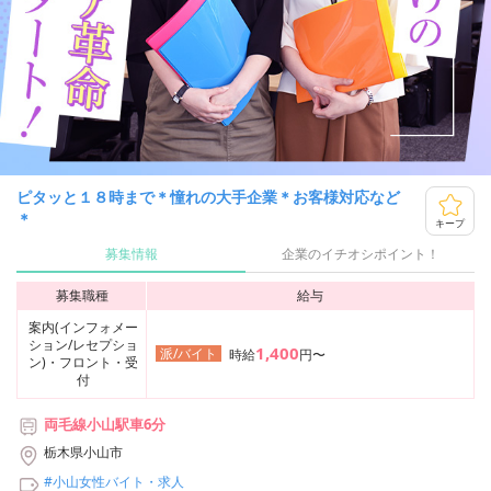
ピタッと１８時まで＊憧れの大手企業＊お客様対応など
＊
キープ
募集情報
企業のイチオシポイント！
募集職種
給与
案内(インフォメー
ション/レセプショ
1,400
派/バイト
時給
円〜
ン)・フロント・受
付
両毛線小山駅車6分
栃木県小山市
#小山女性バイト・求人