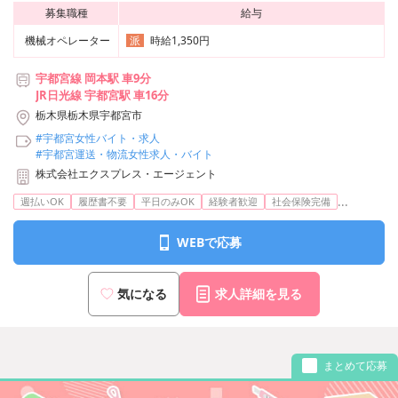
募集職種
給与
機械オペレーター
時給1,350円
派
宇都宮線 岡本駅 車9分
JR日光線 宇都宮駅 車16分
栃木県栃木県宇都宮市
#宇都宮女性バイト・求人
#宇都宮運送・物流女性求人・バイト
株式会社エクスプレス・エージェント
...
週払いOK
履歴書不要
平日のみOK
経験者歓迎
社会保険完備
WEBで応募
気になる
求人詳細を見る
まとめて応募