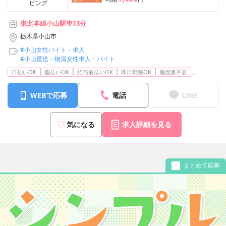
ピング
東北本線小山駅車13分
栃木県小山市
#小山女性バイト・求人
#小山運送・物流女性求人・バイト
...
日払いOK
週払いOK
給与前払いOK
即日勤務OK
履歴書不要
WEBで応募
電話
LINE
気になる
求人詳細を見る
まとめて応募