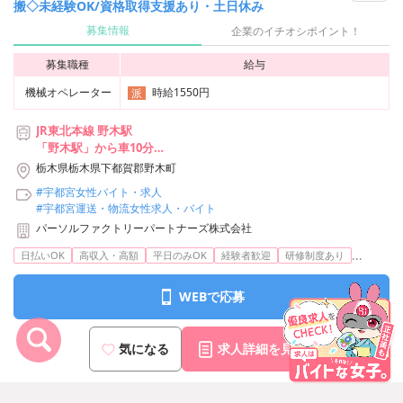
搬◇未経験OK/資格取得支援あり・土日休み
募集情報
企業のイチオシポイント！
募集職種
給与
機械オペレーター
時給1550円
派
JR東北本線 野木駅
「野木駅」から車10分
★自転車、バイク、マイカー通勤OK（無料駐車場あり）
栃木県栃木県下都賀郡野木町
#宇都宮女性バイト・求人
#宇都宮運送・物流女性求人・バイト
パーソルファクトリーパートナーズ株式会社
...
日払いOK
高収入・高額
平日のみOK
経験者歓迎
研修制度あり
WEBで応募
気になる
求人詳細を見る