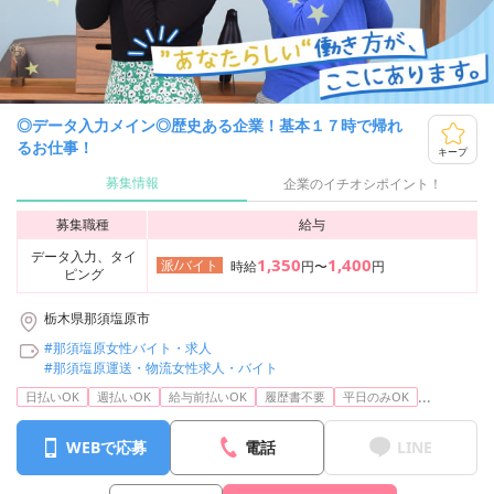
◎データ入力メイン◎歴史ある企業！基本１７時で帰れ
るお仕事！
キープ
募集情報
企業のイチオシポイント！
募集職種
給与
データ入力、タイ
1,350
1,400
派/バイト
時給
円〜
円
ピング
栃木県那須塩原市
#那須塩原女性バイト・求人
#那須塩原運送・物流女性求人・バイト
...
日払いOK
週払いOK
給与前払いOK
履歴書不要
平日のみOK
WEBで応募
電話
LINE