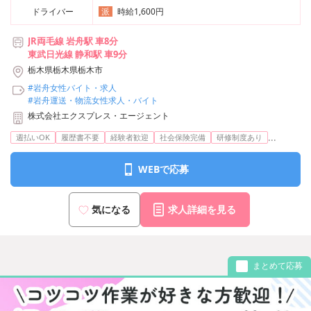
ドライバー
時給1,600円
派
JR両毛線 岩舟駅 車8分
東武日光線 静和駅 車9分
栃木県栃木県栃木市
#岩舟女性バイト・求人
#岩舟運送・物流女性求人・バイト
株式会社エクスプレス・エージェント
...
週払いOK
履歴書不要
経験者歓迎
社会保険完備
研修制度あり
WEBで応募
気になる
求人詳細を見る
まとめて応募