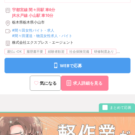
宇都宮線 間々田駅 車6分
JR水戸線 小山駅 車10分
栃木県栃木県小山市
#間々田女性バイト・求人
#間々田運送・物流女性求人・バイト
株式会社エクスプレス・エージェント
...
週払いOK
履歴書不要
経験者歓迎
社会保険完備
研修制度あり
WEBで応募
気になる
求人詳細を見る
まとめて応募