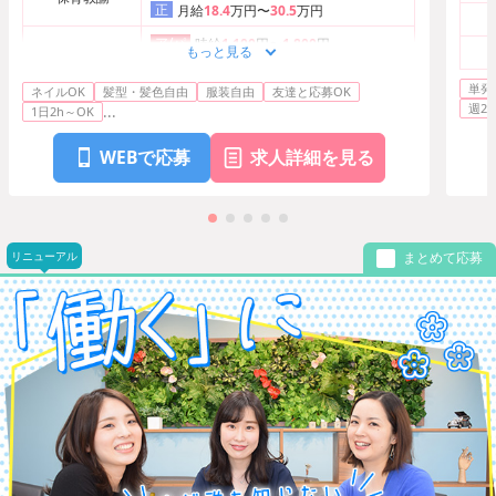
正
月給
18.4
万円〜
30.5
万円
ア/パ
時給
1,100
円〜
1,800
円
もっと見る
保育士
正
月給
18.4
万円〜
30.5
万円
単発
ネイルOK
髪型・髪色自由
服装自由
友達と応募OK
週2
...
1日2h～OK
WEBで応募
求人詳細を見る
リニューアル
まとめて応募