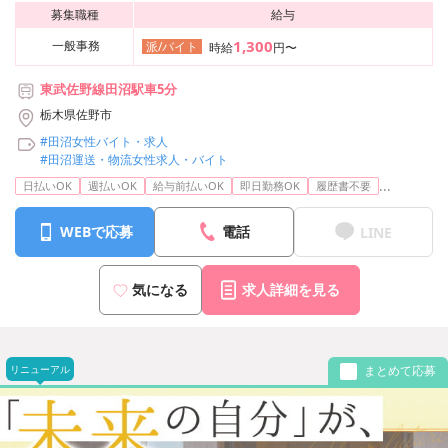
募集職種
給与
1,300
一般事務
派/バイト
時給
円〜
東武佐野線田沼駅車5分
栃木県佐野市
#田沼女性バイト・求人
#田沼運送・物流女性求人・バイト
...
日払いOK
週払いOK
給与前払いOK
即日勤務OK
履歴書不要
WEBで応募
電話
LINE
気になる
求人詳細を見る
リニューアル
まとめて応募