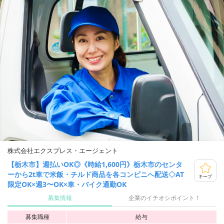
株式会社エクスプレス・エージェント
【栃木市】週払いOK◎《時給1,600円》栃木市のセンタ
ーから2t車で米飯・チルド商品を各コンビニへ配送◇AT
キープ
限定OK×週3〜OK×車・バイク通勤OK
募集情報
企業のイチオシポイント！
募集職種
給与