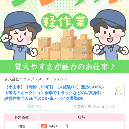
株式会社エクスプレス・エージェント
【小山市】【時給1,300円】〈未経験OK〉週払いOK!小
山市内のオークション会場でトラックなどの写真撮影・
キープ
設営作業◇Web面談OK×車・バイク通勤OK
募集情報
企業のイチオシポイント！
募集職種
給与
梱包
時給1,300円
派