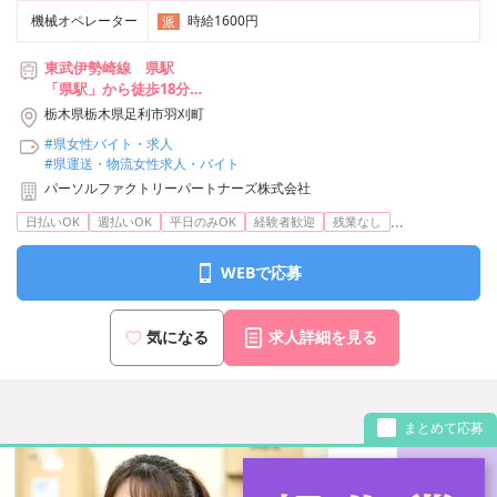
機械オペレーター
時給1600円
派
東武伊勢崎線 県駅
「県駅」から徒歩18分
★マイカー、自転車通勤OK（無料駐車場あり）
栃木県栃木県足利市羽刈町
#県女性バイト・求人
#県運送・物流女性求人・バイト
パーソルファクトリーパートナーズ株式会社
...
日払いOK
週払いOK
平日のみOK
経験者歓迎
残業なし
WEBで応募
気になる
求人詳細を見る
まとめて応募