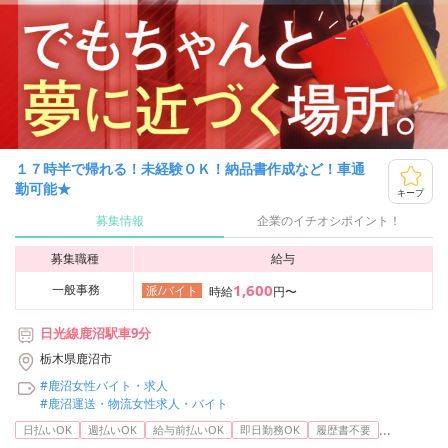
１７時半で帰れる！未経験ＯＫ！納品書作成など！車通
勤可能★
キープ
募集情報
企業のイチオシポイント！
募集職種
給与
1,600
一般事務
派/バイト
時給
円〜
日光線鹿沼駅車9分
栃木県鹿沼市
#鹿沼女性バイト・求人
#鹿沼運送・物流女性求人・バイト
...
日払いOK
週払いOK
給与前払いOK
即日勤務OK
履歴書不要