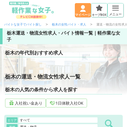
メニュー
キープBOX
マイページ
バイトな女子でバイト探し
栃木の女性バイト・求人
運送・物流の女性求
栃木運送・物流女性求人・バイト情報一覧｜軽作業な女
子
栃木の年代別おすすめ求人
栃木の運送・物流女性求人一覧
栃木の人気の条件から求人を探す
入社祝い金あり
1日体験入社OK
すべて
エリア
運送・物流
業種