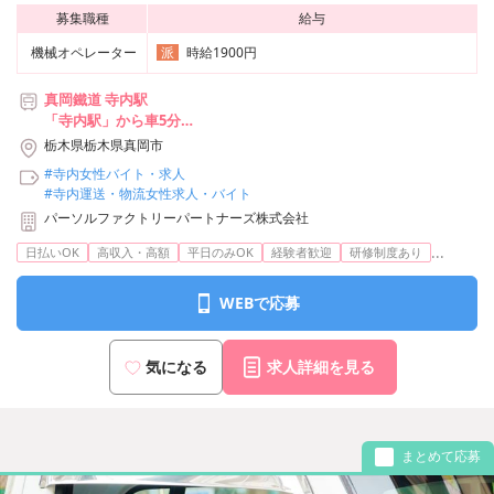
募集職種
給与
機械オペレーター
時給1900円
派
真岡鐵道 寺内駅
「寺内駅」から車5分
★自転車、バイク、マイカー通勤OK（無料駐車場あり）
栃木県栃木県真岡市
#寺内女性バイト・求人
#寺内運送・物流女性求人・バイト
パーソルファクトリーパートナーズ株式会社
...
日払いOK
高収入・高額
平日のみOK
経験者歓迎
研修制度あり
WEBで応募
気になる
求人詳細を見る
まとめて応募