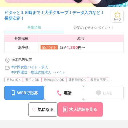
ピタッと１８時まで！大手グループ！データ入力など！
長期安定！
キープ
募集情報
企業のイチオシポイント！
募集職種
給与
1,300
一般事務
派/バイト
時給
円〜
栃木県矢板市
#片岡女性バイト・求人
#片岡運送・物流女性求人・バイト
...
日払いOK
週払いOK
給与前払いOK
即日勤務OK
履歴書不要
WEBで応募
電話
LINE
気になる
求人詳細を見る