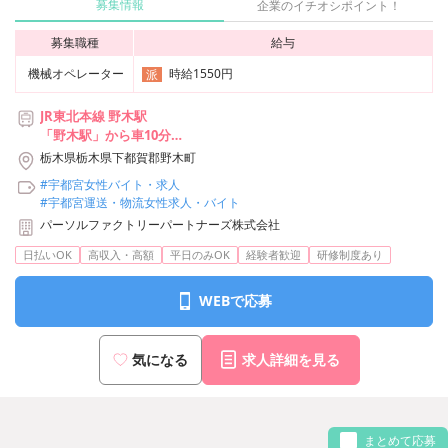
募集情報
企業のイチオシポイント！
募集職種
給与
機械オペレーター
時給1550円
派
JR東北本線 野木駅
「野木駅」から車10分
★自転車、バイク、マイカー通勤OK（無料駐車場あり）
栃木県栃木県下都賀郡野木町
#宇都宮女性バイト・求人
#宇都宮運送・物流女性求人・バイト
パーソルファクトリーパートナーズ株式会社
日払いOK
高収入・高額
平日のみOK
経験者歓迎
研修制度あり
WEBで応募
気になる
求人詳細を見る
まとめて応募