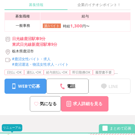
募集情報
企業のイチオシポイント！
募集職種
給与
1,300
一般事務
派/バイト
時給
円〜
日光線鹿沼駅車9分
東武日光線新鹿沼駅車9分
栃木県鹿沼市
#鹿沼女性バイト・求人
#鹿沼運送・物流女性求人・バイト
...
日払いOK
週払いOK
給与前払いOK
即日勤務OK
履歴書不要
WEBで応募
電話
LINE
気になる
求人詳細を見る
リニューアル
まとめて応募