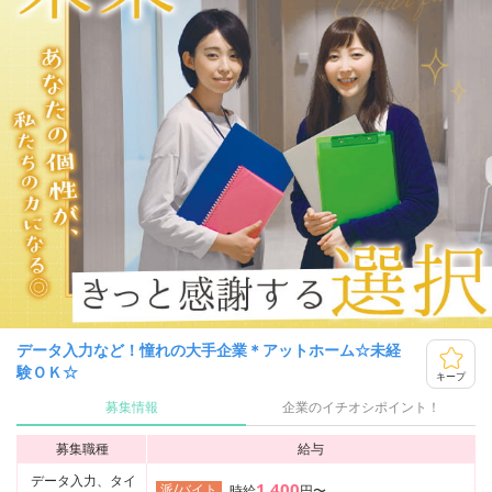
データ入力など！憧れの大手企業＊アットホーム☆未経
験ＯＫ☆
キープ
募集情報
企業のイチオシポイント！
募集職種
給与
データ入力、タイ
1,400
派/バイト
時給
円〜