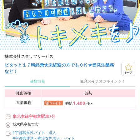
株式会社スタッフサービス
ピタッと１７時終業★未経験の方でもＯＫ★受発注業務
など！
キープ
募集情報
企業のイチオシポイント！
募集職種
給与
1,400
営業事務
派/バイト
時給
円〜
東北本線宇都宮駅車7分
栃木県宇都宮市
#宇都宮女性バイト・求人
#宇都宮運送・物流女性求人・バイト