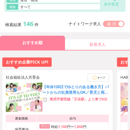
条件変更
すべて
職種
146
ナイトワーク求人
検索結果
件
おすすめ順
新着求人
おすすめ企業PICK UP!
おすす
社会福祉法人共育会
HAI
キープ
【年休120日でゆとりのある働き方】パ
ートからの社員登用もOK／育児と両立
しやすい環境を整えています
東武宇都宮線「壬生駅」より車で6分
募集職種
給与
ア/パ
時給
1,100
円〜
1,800
円
保育教諭