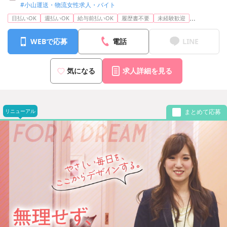
#小山運送・物流女性求人・バイト
...
日払いOK
週払いOK
給与前払いOK
履歴書不要
未経験歓迎
WEBで応募
電話
LINE
気になる
求人詳細を見る
リニューアル
まとめて応募