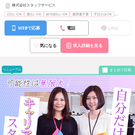
株式会社スタッフサービス
...
日払いOK
週払いOK
給与前払いOK
履歴書不要
平日のみOK
WEBで応募
電話
LINE
気になる
求人詳細を見る
リニューアル
まとめて応募