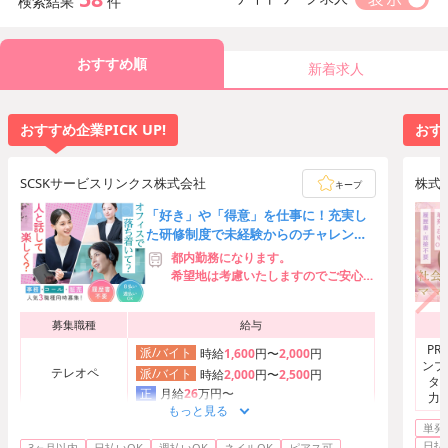
検索結果
件
おすすめ順
新着求人
おすすめ企業PICK UP!
おすす
SCSKサービスリンクス株式会社
株式
キープ
お仕
「好き」や「得意」を仕事に！充実し
た研修制度で未経験からのチャレンジ
を応援◎交通費全額支給♪
都内勤務になります。
希望地は考慮いたしますのでご安心く
ださい
募集職種
給与
P
派/バイト
時給
1,600
円〜
2,000
円
ンプ
テレオペ
派/バイト
時給
2,000
円〜
2,500
円
タ
月給
26
万円〜
正
力
もっと見る
派/バイト
時給
1,500
円〜
2,000
円
単発
一般事務
派/バイト
時給
1,800
円〜
2,500
円
日払
...
3ヶ月以内
日払いOK
週払いOK
ネイルOK
ピアス可