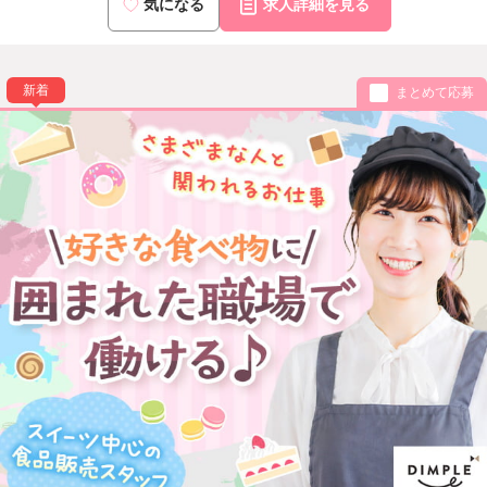
気になる
求人詳細を見る
新着
まとめて応募