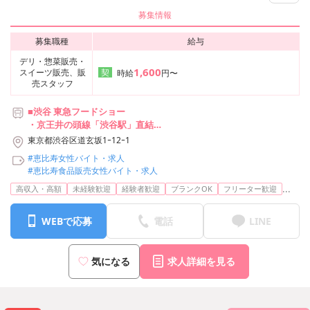
募集情報
募集職種
給与
デリ・惣菜販売・
1,600
スイーツ販売、販
契
時給
円〜
売スタッフ
■渋谷 東急フードショー
・京王井の頭線「渋谷駅」直結
・東急線、JR線、東京メトロ線「渋谷駅」すぐ
東京都渋谷区道玄坂1ｰ12ｰ1
#恵比寿女性バイト・求人
#恵比寿食品販売女性バイト・求人
...
高収入・高額
未経験歓迎
経験者歓迎
ブランクOK
フリーター歓迎
WEBで応募
電話
LINE
気になる
求人詳細を見る