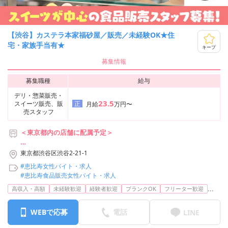
【渋谷】カステラ本家福砂屋／販売／未経験OK★住
宅・家族手当有★
キープ
募集情報
募集職種
給与
デリ・惣菜販売・
23.5
スイーツ販売、販
正
月給
万円〜
売スタッフ
＜東京都内の店舗に配属予定＞
■配属先例：渋谷ヒカリエ店
東京都渋谷区渋谷2-21-1
JR線・京王井の頭線・東急東横線・田園都市線・東京メトロ銀座線
#恵比寿女性バイト・求人
／半蔵門線／副都心線「渋谷駅」直結
#恵比寿食品販売女性バイト・求人
...
※配属先は入社後に決定します
高収入・高額
未経験歓迎
経験者歓迎
ブランクOK
フリーター歓迎
WEBで応募
電話
LINE