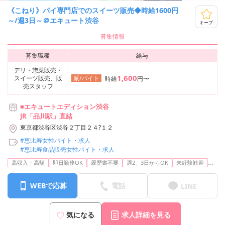
《こねり》パイ専門店でのスイーツ販売◆時給1600円
～/週3日～＠エキュート渋谷
キープ
募集情報
募集職種
給与
デリ・惣菜販売・
1,600
スイーツ販売、販
派/バイト
時給
円〜
売スタッフ
■エキュートエディション渋谷
JR「品川駅」直結
東京都渋谷区渋谷２丁目２４?１２
#恵比寿女性バイト・求人
#恵比寿食品販売女性バイト・求人
...
高収入・高額
即日勤務OK
履歴書不要
週2、3日からOK
未経験歓迎
WEBで応募
電話
LINE
気になる
求人詳細を見る