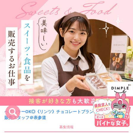
ヘアカラーOK◎《リンツ》チョコレートブランド接客
販売スタッフ＠表参道
キープ
募集情報