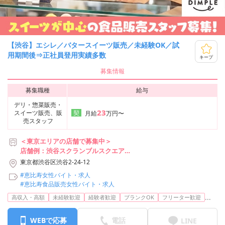
【渋谷】エシレ／バタースイーツ販売／未経験OK／試
用期間後⇒正社員登用実績多数
キープ
募集情報
募集職種
給与
デリ・惣菜販売・
23
スイーツ販売、販
契
月給
万円〜
売スタッフ
＜東京エリアの店舗で募集中＞
店舗例：渋谷スクランブルスクエア
各線「渋谷駅」直結
東京都渋谷区渋谷2-24-12
#恵比寿女性バイト・求人
※配属先は入社後に決定します
#恵比寿食品販売女性バイト・求人
...
高収入・高額
未経験歓迎
経験者歓迎
ブランクOK
フリーター歓迎
WEBで応募
電話
LINE