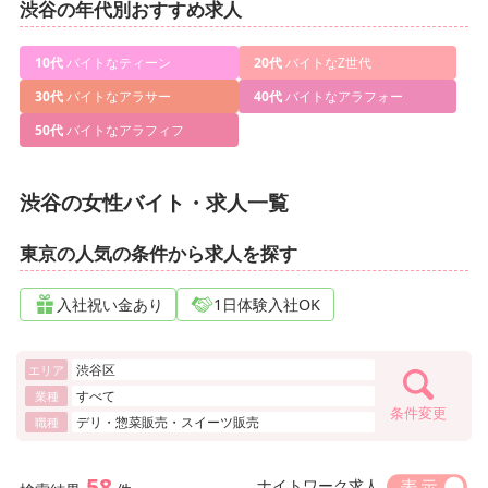
渋谷の年代別おすすめ求人
10代
バイトなティーン
20代
バイトなZ世代
30代
バイトなアラサー
40代
バイトなアラフォー
50代
バイトなアラフィフ
渋谷の女性バイト・求人一覧
東京の人気の条件から求人を探す
入社祝い金あり
1日体験入社OK
渋谷区
エリア
すべて
業種
条件変更
デリ・惣菜販売・スイーツ販売
職種
58
ナイトワーク求人