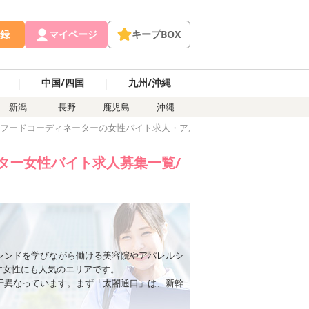
録
マイページ
キープBOX
｜
｜
中国/四国
九州/沖縄
新潟
長野
鹿児島
沖縄
・フードコーディネーターの女性バイト求人・アルバイト
ター女性バイト求人募集一覧/
レンドを学びながら働ける美容院やアパレルシ
す女性にも人気のエリアです。
干異なっています。まず「太閤通口」は、新幹
らず多数の観光客で賑わっています。