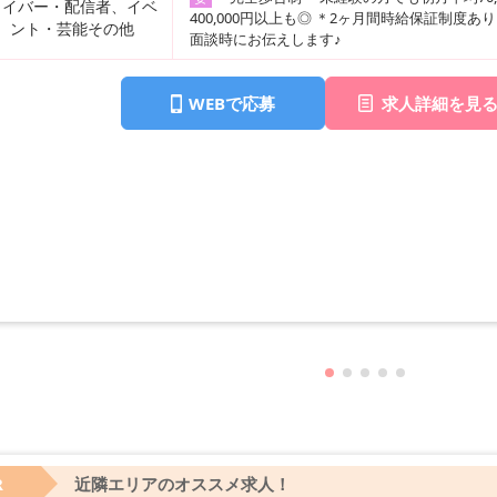
ライバー・配信者、イベ
400,000円以上も◎ ＊2ヶ月間時給保証制度あ
ント・芸能その他
面談時にお伝えします♪
WEBで応募
求人詳細を見
R
近隣エリアのオススメ求人！