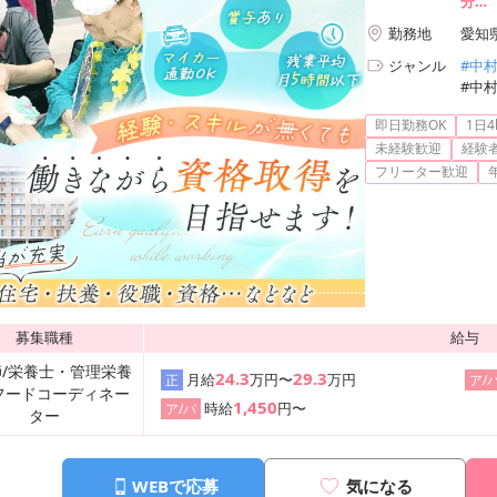
分
名古
勤務地
愛知
ジャンル
#中
#中
即日勤務OK
1日4
未経験歓迎
経験
フリーター歓迎
募集職種
給与
/栄養士・管理栄養
24.3
29.3
月給
万円〜
万円
正
ア/
フードコーディネー
1,450
時給
円〜
ア/パ
ター
WEBで応募
気になる