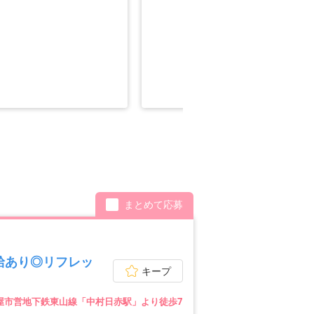
まとめて応募
給あり◎リフレッ
キープ
屋市営地下鉄東山線「中村日赤駅」より徒歩7