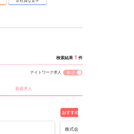
正社員な女子
1
検索結果
件
ナイトワーク求人
新着求人
おすすめ企業PICK UP!
株式会社東宝ハウス名古屋城東