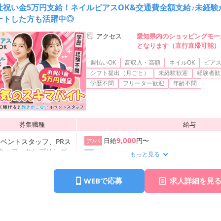
社祝い金5万円支給！ネイルピアスOK&交通費全額支給♪未経験
ートした方も活躍中◎
アクセス
愛知県内のショッピングモー
となります（直行直帰可能）
週払いOK
高収入・高額
ネイルOK
ピア
シフト提出（月ごと）
未経験歓迎
経験者歓
...
学歴不問
フリーター歓迎
年齢不問
募集職種
給与
9,000
日給
円〜
ベントスタッフ、PRス
ア/パ
タッフ・サンプリング
28
60
月給
万円〜
万円
正
もっと見る
1,300
時給
円〜
ア/パ
グッズ販売
WEBで応募
求人詳細を見
9,000
日給
円〜
ア/パ