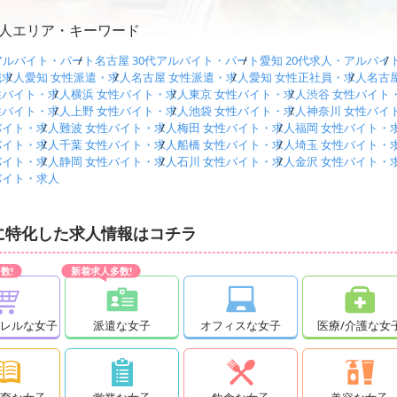
通口」「広小路口」は大きなショッピングモールや高層ビルが複数存在して
人エリア・キーワード
交うエリアです。カフェや飲食店、映画館や家電量販店など幅広いお店が存
代アルバイト・パート
名古屋 30代アルバイト・パート
愛知 20代求人・アルバイ
お店が点在する名古屋駅周辺なら「たくさんの人が行き交うエリアでスタッ
職求人
愛知 女性派遣・求人
名古屋 女性派遣・求人
愛知 女性正社員・求人
名古
れた街で楽しくアルバイトしたい」「交通利便性のいい場所で気軽に働きた
性バイト・求人
横浜 女性バイト・求人
東京 女性バイト・求人
渋谷 女性バイト
を探せるでしょう。当サイトでは、名古屋駅付近でアルバイトを探す女性に
性バイト・求人
上野 女性バイト・求人
池袋 女性バイト・求人
神奈川 女性バイ
してください！
バイト・求人
難波 女性バイト・求人
梅田 女性バイト・求人
福岡 女性バイト・
バイト・求人
千葉 女性バイト・求人
船橋 女性バイト・求人
埼玉 女性バイト・
バイト・求人
静岡 女性バイト・求人
石川 女性バイト・求人
金沢 女性バイト・
バイト・求人
に特化した求人情報はコチラ
パレルな女子
派遣な女子
オフィスな女子
医療/介護な女