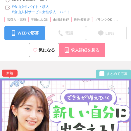
#金山女性バイト・求人
#金山人材サービス女性求人・バイト
...
高収入・高額
平日のみOK
未経験歓迎
経験者歓迎
ブランクOK
WEBで応募
電話
LINE
気になる
求人詳細を見る
新着
まとめて応募