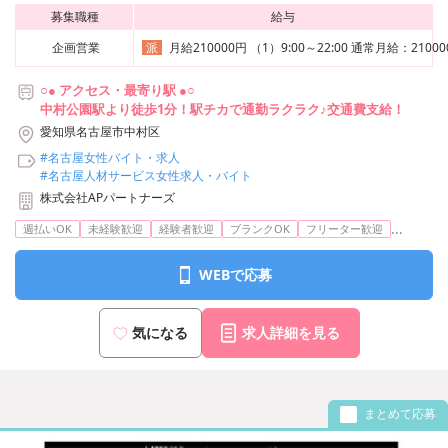
募集職種
給与
企画営業
月給210000円 （1）9:00～22:00 通常月給：2100
派
○● アクセス・最寄り駅 ●○
中村公園駅より徒歩1分！駅チカで通勤ラクラク♪交通費支給！
愛知県名古屋市中村区
#名古屋女性バイト・求人
#名古屋人材サービス女性求人・バイト
株式会社APパートナーズ
...
週払いOK
未経験歓迎
経験者歓迎
ブランクOK
フリーター歓迎
WEBで応募
気になる
求人詳細を見る
まとめて応募