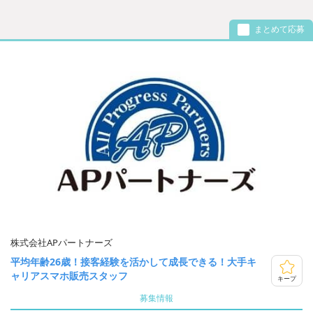
まとめて応募
株式会社APパートナーズ
平均年齢26歳！接客経験を活かして成長できる！大手キ
ャリアスマホ販売スタッフ
キープ
募集情報