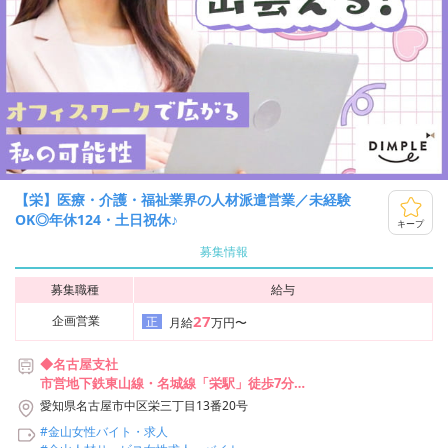
【栄】医療・介護・福祉業界の人材派遣営業／未経験
OK◎年休124・土日祝休♪
キープ
募集情報
募集職種
給与
27
企画営業
正
月給
万円〜
◆名古屋支社
市営地下鉄東山線・名城線「栄駅」徒歩7分
市営地下鉄名城線「矢場町駅」徒歩4分
愛知県名古屋市中区栄三丁目13番20号
#金山女性バイト・求人