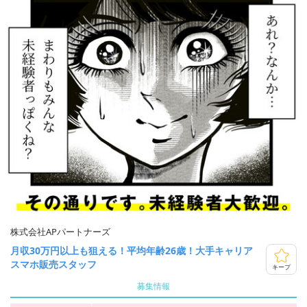
株式会社APパートナーズ
月収30万円以上も狙える！平均年齢26歳！大手キャリア
スマホ販売スタッフ
キープ
募集情報