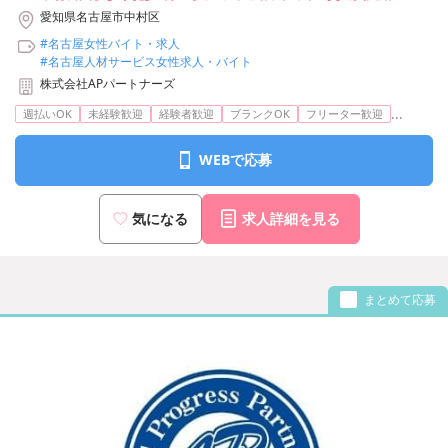
愛知県名古屋市中村区
#名古屋女性バイト・求人
#名古屋人材サービス女性求人・バイト
株式会社APパートナーズ
...
週払いOK
未経験歓迎
経験者歓迎
ブランクOK
フリーター歓迎
WEBで応募
気になる
求人詳細を見る
まとめて応募