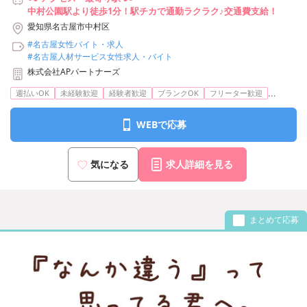
中村公園駅より徒歩1分！駅チカで通勤ラクラク♪交通費支給！
愛知県名古屋市中村区
#名古屋女性バイト・求人
#名古屋人材サービス女性求人・バイト
株式会社APパートナーズ
...
週払いOK
未経験歓迎
経験者歓迎
ブランクOK
フリーター歓迎
WEBで応募
気になる
求人詳細を見る
まとめて応募