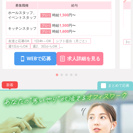
募集職種
給与
ホールスタッフ、
時給
1,500
円〜
ア/パ
イベントスタッフ
時給
1,500
円〜
ア/パ
キッチンスタッフ
時給
1,600
円〜
ア/パ
友達と応募OK
1日4h～OK
シフト提出（月ごと）
3ヶ
...
週1日からOK
週2、3日からOK
WEBで応募
求人詳細を見る
新着
まとめて応募