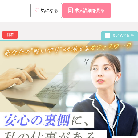
気になる
求人詳細を見る
新着
まとめて応募