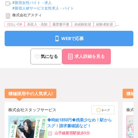
#新宿女性バイト・求人
#新宿人材サービス女性求人・バイト
株式会社アスティ
...
日払いOK
高収入・高額
履歴書不要
未経験歓迎
経験者歓迎
WEBで応募
気になる
求人詳細を見る
積極採用中の人気求人!
積極
株式会社スタッフサービス
株式
キープ
◆時給1850円◆残業少なめ！駅から
スグ！請求書確認など！
山手線新宿駅徒歩5分