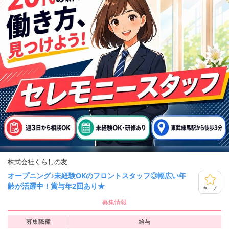
株式会社くらしの友
オープニング♪未経験OKのフロントスタッフ◎幅広い年
齢が活躍中！賞与年2回あり★
キープ
募集情報
募集職種
給与