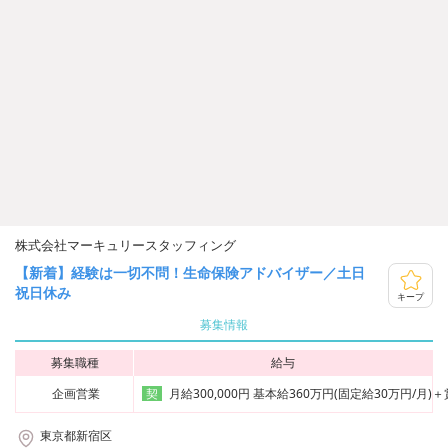
株式会社マーキュリースタッフィング
【新着】経験は一切不問！生命保険アドバイザー／土日
祝日休み
キープ
募集情報
募集職種
給与
企画営業
月給300,000円 基本給360万円(固定給30万円/月
契
東京都新宿区