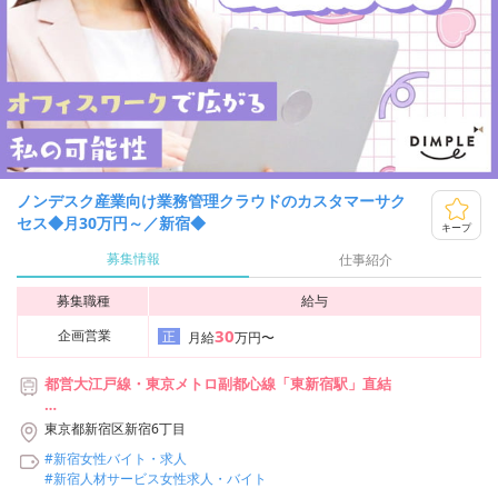
ノンデスク産業向け業務管理クラウドのカスタマーサク
セス◆月30万円～／新宿◆
キープ
募集情報
仕事紹介
募集職種
給与
30
企画営業
正
月給
万円〜
都営大江戸線・東京メトロ副都心線「東新宿駅」直結
転勤はありません
東京都新宿区新宿6丁目
#新宿女性バイト・求人
#新宿人材サービス女性求人・バイト