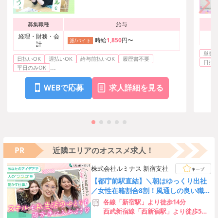
募集職種
給与
経理・財務・会
時給
1,850
円〜
派/バイト
計
単発O
日払いOK
週払いOK
給与前払いOK
履歴書不要
日払い
...
平日のみOK
WEBで応募
求人詳細を見る
PR
近隣エリアのオススメ求人！
株式会社ルミナス 新宿支社
キープ
【都庁前駅直結】＼朝はゆっくり出社
／女性在籍割合8割！風通しの良い職場
環境で理想のキャリアを実現✯
各線「新宿駅」より徒歩14分
西武新宿線「西新宿駅」より徒歩5分