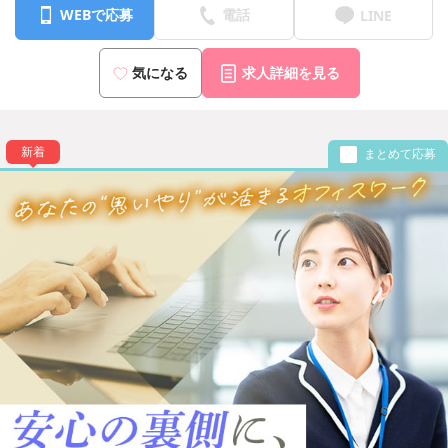
WEBで応募
電話
LINE
気になる
求人詳細を見る
新着
まとめて応募