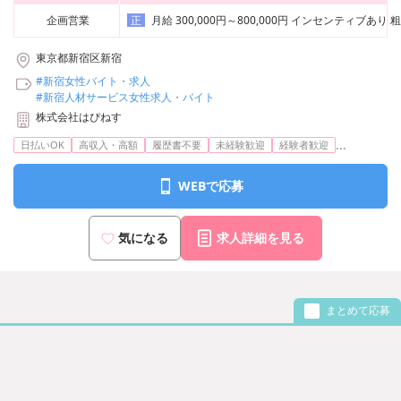
企画営業
月給 300,000円～800,000円 インセンティブ
正
東京都新宿区新宿
#新宿女性バイト・求人
#新宿人材サービス女性求人・バイト
株式会社はぴねす
...
日払いOK
高収入・高額
履歴書不要
未経験歓迎
経験者歓迎
WEBで応募
気になる
求人詳細を見る
まとめて応募