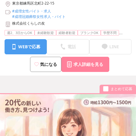
東京都練馬区北町2-22-15
#成増女性バイト・求人
#成増冠婚葬祭女性求人・バイト
株式会社くらしの友
...
週2、3日からOK
未経験歓迎
経験者歓迎
ブランクOK
学歴不問
WEBで応募
電話
LINE
気になる
求人詳細を見る
まとめて応募