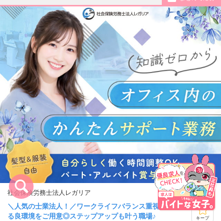
社会保険労務士法人レガリア
＼人気の士業法人！／ワークライフバランス重視で働け
る良環境をご用意◎ステップアップも叶う職場♪
キープ