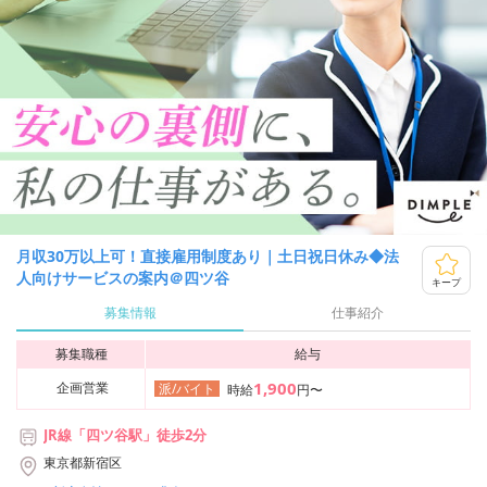
月収30万以上可！直接雇用制度あり｜土日祝日休み◆法
人向けサービスの案内＠四ツ谷
キープ
募集情報
仕事紹介
募集職種
給与
1,900
企画営業
派/バイト
時給
円〜
JR線「四ツ谷駅」徒歩2分
東京都新宿区