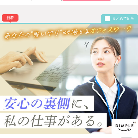
新着
まとめて応募