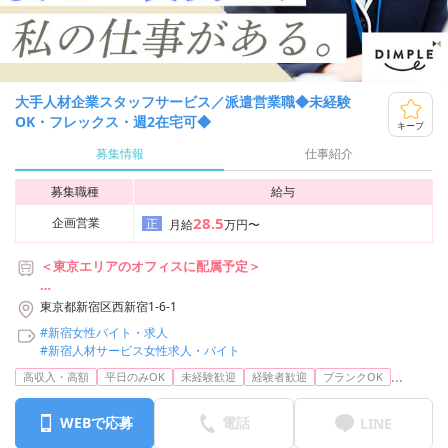
大手人材企業スタッフサービス／派遣営業職◆未経験
OK・フレックス・週2在宅可◆
キープ
募集情報
仕事紹介
募集職種
給与
28.5
企画営業
正
月給
万円〜
＜東京エリアのオフィスに配属予定＞
勤務地例）
東京都新宿区西新宿1-6-1
◆新宿オフィス
#新宿女性バイト・求人
各線「新宿駅」より徒歩5分
#新宿人材サービス女性求人・バイト
...
※配属先は入社後に決定します
高収入・高額
平日のみOK
未経験歓迎
経験者歓迎
ブランクOK
WEBで応募
電話
LINE