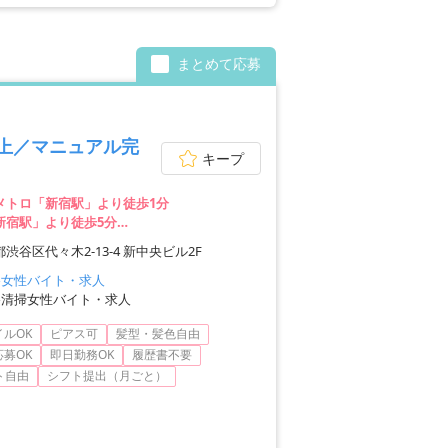
まとめて応募
以上／マニュアル完
キープ
メトロ「新宿駅」より徒歩1分
「新宿駅」より徒歩5分
「代々木駅」より徒歩9分
渋谷区代々木2-13-4 新中央ビル2F
谷女性バイト・求人
谷清掃女性バイト・求人
イルOK
ピアス可
髪型・髪色自由
募OK
即日勤務OK
履歴書不要
ト自由
シフト提出（月ごと）