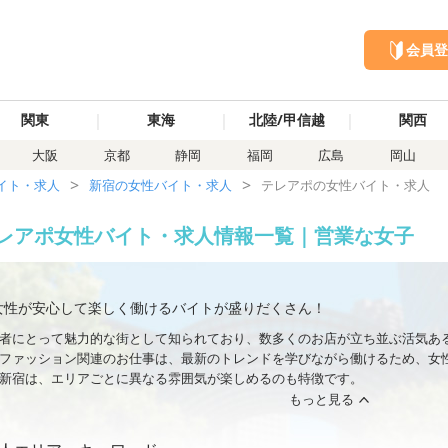
会員登
｜
｜
｜
関東
東海
北陸/甲信越
関西
大阪
京都
静岡
福岡
広島
岡山
イト・求人
新宿の女性バイト・求人
テレアポの女性バイト・求人
レアポ女性バイト・求人情報一覧｜営業な女子
女性が安心して楽しく働けるバイトが盛りだくさん！
者にとって魅力的な街として知られており、数多くのお店が立ち並ぶ活気あ
ファッション関連のお仕事は、最新のトレンドを学びながら働けるため、女
新宿は、エリアごとに異なる雰囲気が楽しめるのも特徴です。
宿駅周辺は賑やかなショッピングエリアであり、多くの若者や観光客が行き
もっと見る
ネス街としての活気が感じられます。