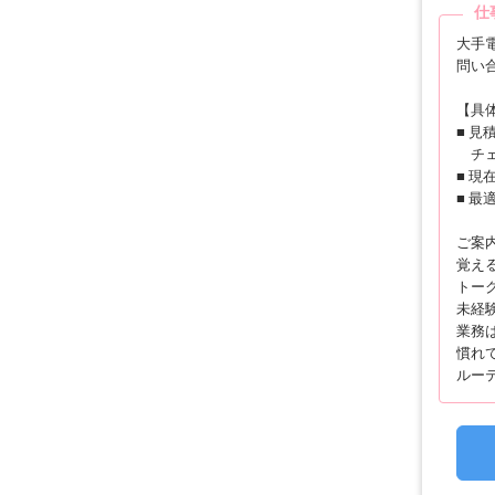
仕
大手
問い
【具
■ 
チェ
■ 
■ 
ご案
覚え
トー
未経
業務
慣れ
ルー