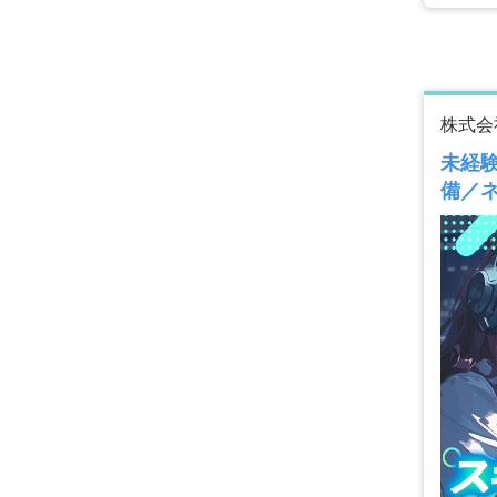
株式会
未経験
備／