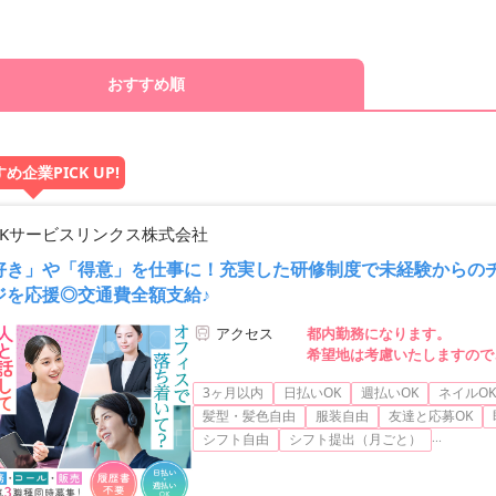
おすすめ順
め企業PICK UP!
CSKサービスリンクス株式会社
好き」や「得意」を仕事に！充実した研修制度で未経験からの
ジを応援◎交通費全額支給♪
アクセス
都内勤務になります。
希望地は考慮いたしますので
3ヶ月以内
日払いOK
週払いOK
ネイルOK
髪型・髪色自由
服装自由
友達と応募OK
...
シフト自由
シフト提出（月ごと）