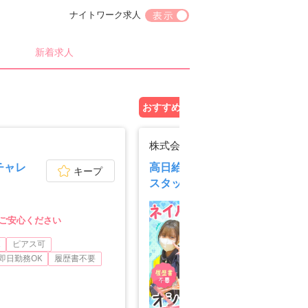
ナイトワーク求人
新着求人
おすすめ企業PICK UP!
株式会社T2R
チャレ
高日給【時給換算1,857円～2
キープ
スタッフ☆週0日もOK◎
ご安心ください
ピアス可
短
即日勤務OK
履歴書不要
髪
シ