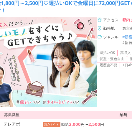
1,800円～2,500円♡週払いOKで金曜日に72,000円G
け！
アクセス
都内
勤務地
東京
ジャンル
#新
#新
週払いOK
高収入
髪型・髪色自由
履歴書不要
1日4
...
募集職種
給与
テレアポ
2,000
2,500
時給
円〜
円
派/バイト