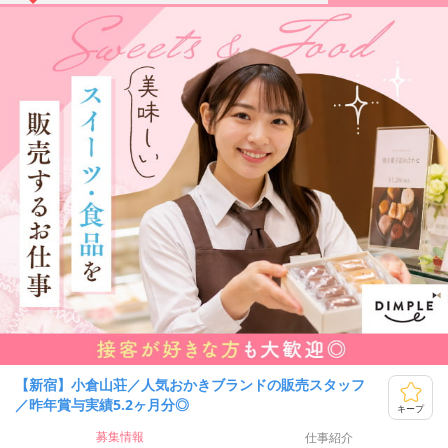
【新宿】小倉山荘／人気おかきブランドの販売スタッフ
／昨年賞与実績5.2ヶ月分◎
キープ
募集情報
仕事紹介