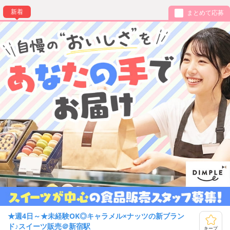
新着
まとめて応募
★週4日～★未経験OK◎キャラメル×ナッツの新ブラン
ド♪スイーツ販売＠新宿駅
キープ