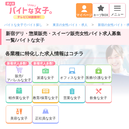
メニュー
キープBOX
マイページ
バイトな女子でバイト探し
東京の女性バイト・求人
新宿の女性バイト・
新宿デリ・惣菜販売・スイーツ販売女性バイト求人募集
一覧/バイトな女子
各業種に特化した求人情報はコチラ
販売/
派遣な女子
オフィスな女子
医療/介護な女子
アパレルな女子
軽作業な女子
教育/保育な女子
営業な女子
飲食な女子
正社員な女子
美容な女子