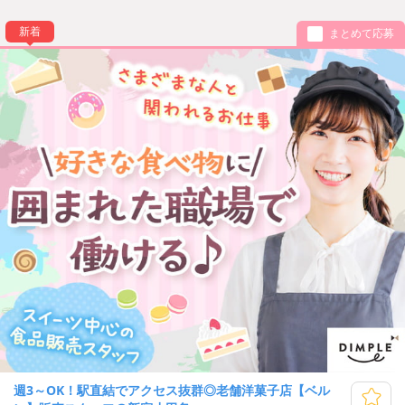
新着
まとめて応募
週3～OK！駅直結でアクセス抜群◎老舗洋菓子店【ベル