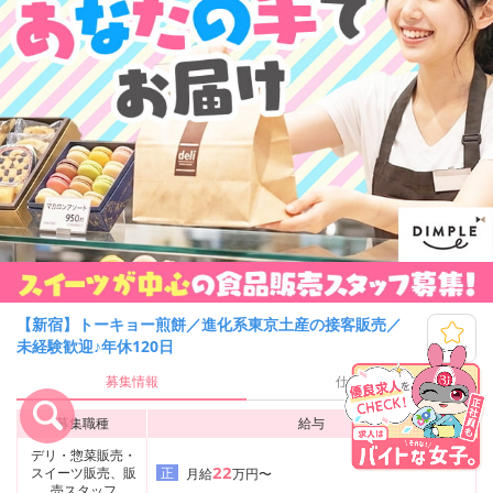
【新宿】トーキョー煎餅／進化系東京土産の接客販売／
未経験歓迎♪年休120日
キープ
募集情報
仕事紹介
募集職種
給与
デリ・惣菜販売・
22
スイーツ販売、販
正
月給
万円〜
売スタッフ