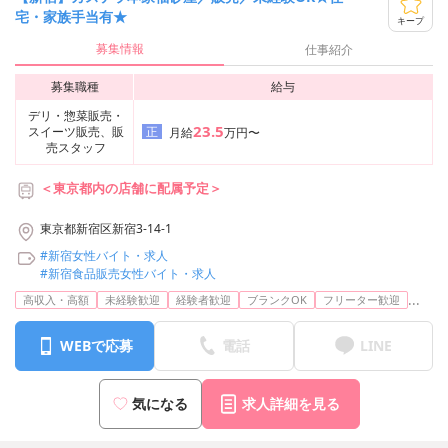
宅・家族手当有★
キープ
募集情報
仕事紹介
募集職種
給与
デリ・惣菜販売・
23.5
スイーツ販売、販
正
月給
万円〜
売スタッフ
＜東京都内の店舗に配属予定＞
■配属先例：伊勢丹新宿店
東京都新宿区新宿3-14-1
"東京メトロ丸ノ内線・副都心線・都営新宿線「新宿三丁目駅」徒
#新宿女性バイト・求人
歩2分
#新宿食品販売女性バイト・求人
西武新宿線「西武新宿駅」徒歩5分
...
高収入・高額
未経験歓迎
経験者歓迎
ブランクOK
フリーター歓迎
JR、小田急線、京王線「新宿駅」徒歩7分"
※配属先は入社後に決定します
WEBで応募
電話
LINE
気になる
求人詳細を見る