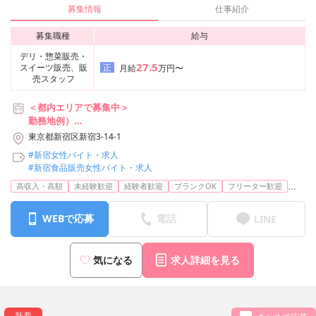
募集情報
仕事紹介
募集職種
給与
デリ・惣菜販売・
27.5
スイーツ販売、販
正
月給
万円〜
売スタッフ
＜都内エリアで募集中＞
勤務地例）
◆shodai bio nature 伊勢丹新宿店
東京都新宿区新宿3-14-1
東京メトロ丸ノ内線・副都心線・都営新宿線「新宿三丁目駅」徒歩
#新宿女性バイト・求人
2分
#新宿食品販売女性バイト・求人
西武新宿線「西武新宿駅」徒歩5分
...
高収入・高額
未経験歓迎
経験者歓迎
ブランクOK
フリーター歓迎
JR、小田急線、京王線「新宿駅」徒歩7分
※配属先は入社後に決定します
WEBで応募
電話
LINE
※転居を伴う転勤はありません
気になる
求人詳細を見る
新着