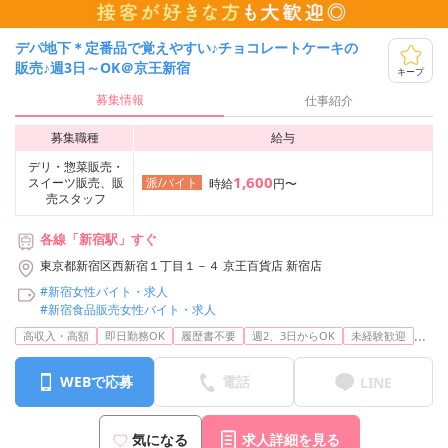
デパ地下＊定番品で覚えやすい♪チョコレートケーキの
販売♪週3日～OK＠京王新宿
キープ
募集情報
仕事紹介
募集職種
給与
デリ・惣菜販売・
1,600
スイーツ販売、販
派/バイト
時給
円〜
売スタッフ
各線「新宿駅」すぐ
東京都新宿区西新宿１丁目１－４ 京王百貨店 新宿店
#新宿女性バイト・求人
#新宿食品販売女性バイト・求人
...
高収入・高額
即日勤務OK
履歴書不要
週2、3日からOK
未経験歓迎
WEBで応募
電話
LINE
気になる
求人詳細を見る