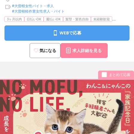
#大曽根女性バイト・求人
#大曽根軽作業女性求人・バイト
...
3ヶ月以内
日払いOK
週払いOK
髪型・髪色自由
未経験歓迎
WEBで応募
気になる
求人詳細を見る
まとめて応募