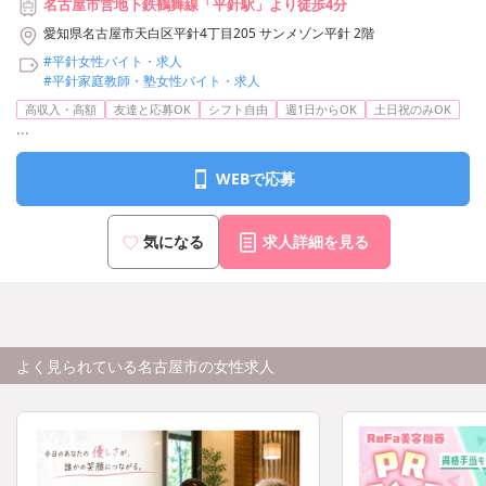
名古屋市営地下鉄鶴舞線「平針駅」より徒歩4分
愛知県名古屋市天白区平針4丁目205 サンメゾン平針 2階
#平針女性バイト・求人
#平針家庭教師・塾女性バイト・求人
高収入・高額
友達と応募OK
シフト自由
週1日からOK
土日祝のみOK
...
WEBで応募
気になる
求人詳細を見る
よく見られている名古屋市の女性求人