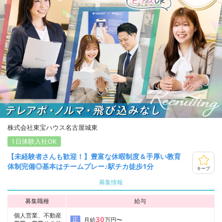
株式会社東宝ハウス名古屋城東
1日体験入社OK
【未経験者さんも歓迎！】豊富な休暇制度＆手厚い教育
体制完備◎基本はチームプレー♪駅チカ徒歩1分
キープ
募集情報
募集職種
給与
個人営業、不動産
30
正
月給
万円〜