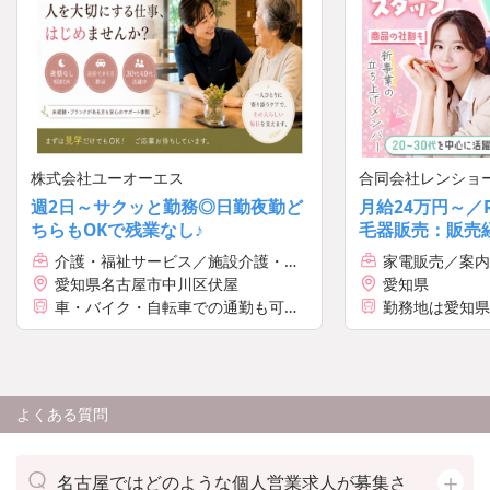
株式会社ユーオーエス
合同会社レンショ
週2日～サクッと勤務◎日勤夜勤ど
月給24万円～／
ちらもOKで残業なし♪
毛器販売：販売
スマホ販売：社
介護・福祉サービス／施設介護・看
家電販売／案内
歓迎
護
ン/レセプショ
愛知県名古屋市中川区伏屋
愛知県
車・バイク・自転車での通勤も可
勤務地は愛知県
能！※規定有、希望される場合は事
中からご希望を
前にお知らせください。
します
よくある質問
名古屋ではどのような個人営業求人が募集さ