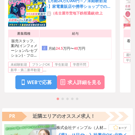
【月給24万5,000円～／未経験歓迎
♪】家電量販店や携帯ショップでの受
付スタッフ！完全週休2日＆残業少な
(名古屋市営地下鉄桜通線)吹上
め
募集職種
給与
販売スタッフ、
看護
案内(インフォメ
正
月給
24.5
万円〜
40
万円
ーション/レセプ
週払い
ション)・フロン
ト・受付
平日の
未経験歓迎
ブランクOK
学生歓迎
学歴不問
...
新卒・第二新卒歓迎
WEBで応募
求人詳細を見る
PR
近隣エリアのオススメ求人！
株式会社ディンプル（人材サ
キープ
ービス会社）
《週3～/1日4h～》扶養内OK♪北欧イ