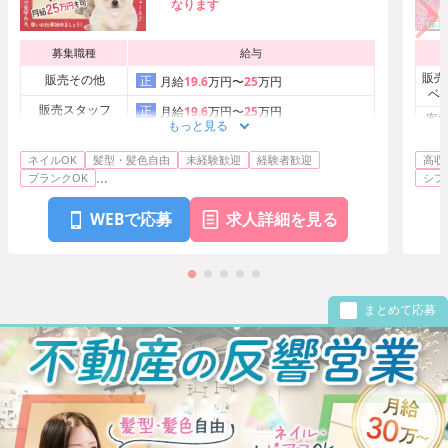
なります
募集職種
給与
販売
販売その他
正
月給
19.6
万円〜
25
万円
ベ
販売スタッフ
正
月給
19.6
万円〜
25
万円
案内
もっと見る
ーシ
販売その他
正
月給
19.6
万円〜
25
万円
ショ
ネイルOK
髪型・髪色自由
未経験歓迎
経験者歓迎
高収
...
ブランクOK
シフ
WEBで応募
求人詳細を見る
まとめて応募