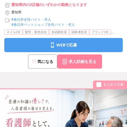
愛知県内の3店舗のいずれかの勤務となります
愛知県
#春日井女性バイト・求人
#春日井ペットショップ女性バイト・求人
...
ネイルOK
髪型・髪色自由
未経験歓迎
経験者歓迎
ブランクOK
WEBで応募
気になる
求人詳細を見る
まとめて応募