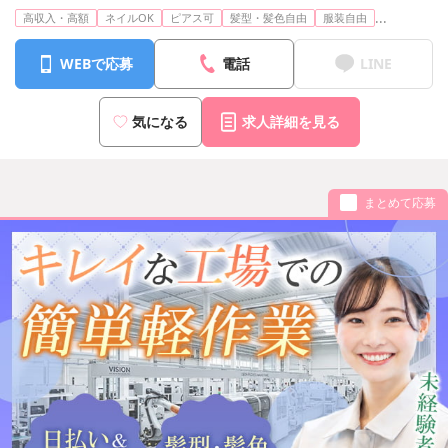
...
高収入・高額
ネイルOK
ピアス可
髪型・髪色自由
服装自由
WEBで応募
電話
LINE
気になる
求人詳細を見る
まとめて応募