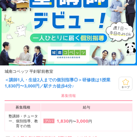
城南コベッツ 平針駅前教室
＜講師1人・生徒2人までの個別指導◎＞研修後は1授業
1,830円〜3,000円／駅チカ徒歩4分♪
キープ
募集情報
募集職種
給与
塾講師・チュータ
1,830
3,000
ー、個別指導、教
ア/パ
円〜
円
育その他