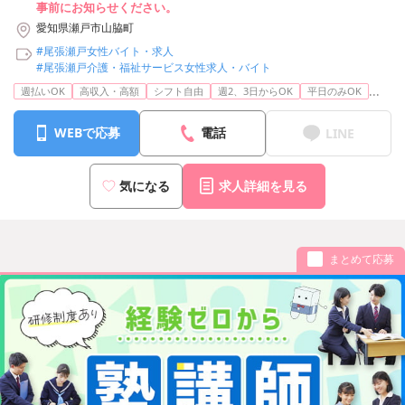
事前にお知らせください。
愛知県瀬戸市山脇町
#尾張瀬戸女性バイト・求人
#尾張瀬戸介護・福祉サービス女性求人・バイト
...
週払いOK
高収入・高額
シフト自由
週2、3日からOK
平日のみOK
WEBで応募
電話
LINE
気になる
求人詳細を見る
まとめて応募