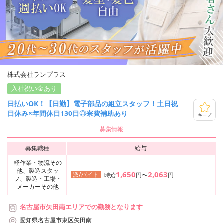
株式会社ランプラス
入社祝い金あり
日払いOK！【日勤】電子部品の組立スタッフ！土日祝
日休み×年間休日130日◎寮費補助あり
キープ
募集情報
募集職種
給与
軽作業・物流その
他、製造スタッ
1,650
2,063
派/バイト
時給
円〜
円
フ、製造・工場・
メーカーその他
名古屋市矢田南エリアでの勤務となります
愛知県名古屋市東区矢田南