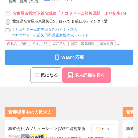
営業、営業その他
名古屋市営地下鉄名城線「ナゴヤドーム前矢田駅」より徒歩1分
愛知県名古屋市東区矢田5丁目7-75 名成ビルディング 1階
#ナゴヤドーム前矢田女性バイト・求人
#ナゴヤドーム前矢田不動産女性求人・バイト
...
高収入・高額
ネイルOK
ピアス可
髪型・髪色自由
服装自由
WEBで応募
気になる
求人詳細を見る
積極採用中の人気求人!
積極
株式会社JWソリューション JWS沖縄営業所
株式
キープ