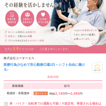
株式会社ユーオーエス
医療行為少なめで安心勤務◎週2日～シフト自由に働け
る♪
キープ
募集情報
募集職種
給与
2,180
2,480
看護師・准看護師
派/バイト
時給
円〜
円
車・バイク・自転車での通勤も可能！※規定有、希望される場合は