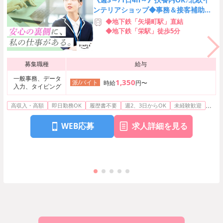
ンテリアショップ◆事務＆接客補助＠
松坂屋
◆地下鉄「矢場町駅」直結
◆地下鉄「栄駅」徒歩5分
募集職種
給与
一般事務、データ
1,350
派/バイト
時給
円〜
入力、タイピング
...
高収入・高額
即日勤務OK
履歴書不要
週2、3日からOK
未経験歓迎
WEB応募
求人詳細を見る