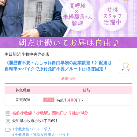
中日新聞 小牧中央専売店
《履歴書不要・おしゃれ自由早朝の副業歓迎！》配達は
自転車orバイクで原付免許不要／ルートはほぼ固定！
キープ
募集情報
募集職種
給与
1,400
新聞配達
ア/パ
時給
円〜
名鉄小牧線「小牧駅」西出口より徒歩14分
愛知県小牧市小牧4丁目691
#小牧女性バイト・求人
#小牧運送・物流女性求人・バイト