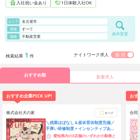
入社祝い金あり
1日体験入社OK
名古屋市
エリア
すべて
業種
条件変更
不動産営業
職種
1
ナイトワーク求人
検索結果
件
おすすめ順
新着求人
おすすめ企業PICK UP!
おすす
株式会社犬の家
合同
キープ
＼残業ほぼなし＆産休育休制度完備／
手厚い研修制度 × インセンティブあ
り！マイカー通勤可能♪
愛知県内の3店舗のいずれかの勤務と