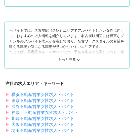
そんな名古屋駅周辺は、駅の出口「太閤通口」と「桜通口」「広小路
口」で雰囲気が若干異なっています。まず「太閤通口」は、新幹線の乗
り口があるエリア。名古屋グルメを堪能できる地下街もあって、地元の
人のみならず多数の観光客で賑わっています。
一方で「桜通口」「広小路口」は大きなショッピングモールや高層ビル
当サイトでは、名古屋駅（名駅）エリアでアルバイトしたい女性に向け
が複数存在しており、買い物を楽しむ人々やビジネスマン、OLなどが
て、おすすめの求人情報を紹介しています。名古屋駅周辺には豊富なジ
行き交うエリアです。カフェや飲食店、映画館や家電量販店など幅広い
ャンルのアルバイト求人が存在しており、名古ワークスタイルの希望を
お店が存在し、太閤通口よりも賑やかな印象があります。
叶える職場や気になる職場が見つかりやすいエリアです。
たくさんのお店が点在する名古屋駅周辺なら「たくさんの人が行き交う
たとえば、美容院やネイルサロンでは、手当や歩合が充実しており、頑
エリアでスタッフやお客様との出会いを楽しみたい」「おしゃれで洗練
張れば頑張るほど稼げる環境が整っています。研修制度やサポート体制
された街で楽しくアルバイトしたい」「交通利便性のいい場所で気軽に
もっと見る
が整っている職場ばかりなので、ハイレベルなスキルを磨きつつ効率的
働きたい」などの希望がある女性も、きっと理想のアルバイト先を探せ
に収入を増やすことが可能です。シフトの自由度が高く、子育て中のマ
るでしょう。当サイトでは、名古屋駅付近でアルバイトを探す女性に向
マさんが大事な家族を最優先にして働けるところも魅力です。
けておすすめの求人を紹介していますので、ぜひ参考にしてください！
注目の求人エリア・キーワード
また、未経験・無資格でアルバイトを始めたい女性は、飲食店やカフェ
のアルバイトスタッフがおすすめです。未経験からでも一流の接客スキ
▶︎
横浜不動産営業女性求人・バイト
ルや調理スキルを磨ける職場が多いので、キャリアアップや就活にも役
▶︎
立ちます。福利厚生の面では、おいしい料理やスイーツをお得に食べら
東京不動産営業女性求人・バイト
れる「まかない・食事補助」があるのが嬉しいですよね。
▶︎
渋谷不動産営業女性求人・バイト
このように、名古屋駅エリアには理想を実現できるアルバイト求人がた
▶︎
神奈川不動産営業女性求人・バイト
くさん揃っています！誰にとってもメリットとなる福利厚生や待遇を用
▶︎
川崎不動産営業女性求人・バイト
意している職場ばかりなので、気になる求人が見つかった女性はお早め
▶︎
大阪不動産営業女性求人・バイト
に応募してみてください。
▶︎
埼玉不動産営業女性求人・バイト