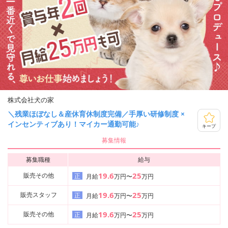
株式会社犬の家
＼残業ほぼなし＆産休育休制度完備／手厚い研修制度 ×
インセンティブあり！マイカー通勤可能♪
キープ
募集情報
募集職種
給与
19.6
25
販売その他
正
月給
万円〜
万円
19.6
25
販売スタッフ
正
月給
万円〜
万円
19.6
25
販売その他
正
月給
万円〜
万円