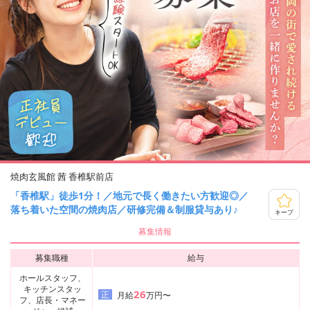
焼肉玄風館 茜 香椎駅前店
「香椎駅」徒歩1分！／地元で長く働きたい方歓迎◎／
落ち着いた空間の焼肉店／研修完備＆制服貸与あり♪
キープ
募集情報
募集職種
給与
ホールスタッフ、
キッチンスタッ
26
正
月給
万円〜
フ、店長・マネー