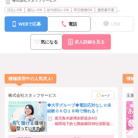
株式会社スタッフサービス
...
日払いOK
週払いOK
給与前払いOK
即日勤務OK
履歴書不要
WEBで応募
電話
LINE
気になる
求人詳細を見る
積極採用中の人気求人!
積極
株式会社スタッフサービス
玉屋
キープ
◆大手グループ◆電話応対なし☆未
経験ＯＫ◎１８時で帰れる！
鹿児島本線博多駅徒歩4分
福岡地下鉄七隈線櫛田神社前駅徒歩
5分