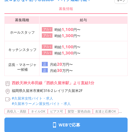
キープ
募集情報
募集職種
給与
1,100
ア/パ
時給
円〜
ホールスタッフ
1,300
ア/パ
時給
円〜
1,100
ア/パ
時給
円〜
キッチンスタッフ
1,300
ア/パ
時給
円〜
20
正
月給
万円〜
店長・マネージャ
ー候補
30
正
月給
万円〜
西鉄天神大牟田線「西鉄久留米駅」より直結1分
福岡県久留米市東町316-2 レイリア久留米2F
#久留米女性バイト・求人
#久留米ラーメン屋女性バイト・求人
...
高収入・高額
ネイルOK
ピアス可
髪型・髪色自由
友達と応募OK
WEBで応募