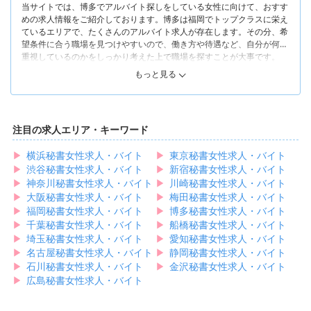
当サイトでは、博多でアルバイト探しをしている女性に向けて、おすす
一方で「筑紫口」側はオフィスビルやビジネスホテルが並んでいる静か
めの求人情報をご紹介しております。博多は福岡でトップクラスに栄え
な街です。古いビルやテナントも点在しており、昔ながらの風情が残っ
ているエリアで、たくさんのアルバイト求人が存在します。その分、希
ています。
望条件に合う職場を見つけやすいので、働き方や待遇など、自分が何を
エリアごとに違う顔を見せる博多なら「賑やかな場所で楽しく働きた
重視しているのかをしっかり考えた上で職場を探すことが大事です。
い」「日本国内外からたくさんの人が押し寄せる場所で語学力を活かし
たとえば、美容院やネイルサロンでは、研修システムやサポート体制を
て働きたい」という女性から、「落ち着いた場所でゆっくり働きたい」
もっと見る
整えている職場ばかりです。未経験者や無資格者、ブランクがある方も
「マイペースに働ける場所がいい」という女性まで、きっと理想を叶え
ハイレベルなスキルを磨けるので、美容業界で長く活躍していきたいと
るアルバイト求人を見つけられます。当サイトでは、博多でアルバイト
お考えの女性にもぴったりでしょう。また、お給料面では、歩合や昇給
を探している女性の皆さんに向けて、おすすめの求人情報をご紹介しま
制度が充実している職場も珍しくありません。幅広い美容技術と知識を
す。
注目の求人エリア・キーワード
磨きつつ効率よく収入を増やしていけます。
▶︎
横浜秘書女性求人・バイト
▶︎
東京秘書女性求人・バイト
一方で、飲食店やカフェにおいては、学生やフリーター、主婦などさま
▶︎
ざまな方を歓迎している職場が多い傾向です。シフトの自由度の高さも
渋谷秘書女性求人・バイト
▶︎
新宿秘書女性求人・バイト
魅力で、プライベートの都合に合わせて無理なく働くことが可能です。
▶︎
神奈川秘書女性求人・バイト
▶︎
川崎秘書女性求人・バイト
まかないや食事補助などの嬉しい福利厚生を用意している職場も目立ち
▶︎
大阪秘書女性求人・バイト
▶︎
梅田秘書女性求人・バイト
ます。おいしいものが好きな女性、食費を浮かせたい女性が大満足でき
▶︎
福岡秘書女性求人・バイト
▶︎
博多秘書女性求人・バイト
る職種といえますよ。
▶︎
千葉秘書女性求人・バイト
▶︎
船橋秘書女性求人・バイト
このように、博多には魅力的なアルバイト求人が揃っています。当サイ
▶︎
埼玉秘書女性求人・バイト
▶︎
愛知秘書女性求人・バイト
トでご紹介している求人はどれも人気店や有名店ばかりです。募集が早
▶︎
名古屋秘書女性求人・バイト
▶︎
静岡秘書女性求人・バイト
期終了する可能性も考えられるので、気になる職場があればお早めに応
▶︎
石川秘書女性求人・バイト
▶︎
金沢秘書女性求人・バイト
募してみてください！
▶︎
広島秘書女性求人・バイト