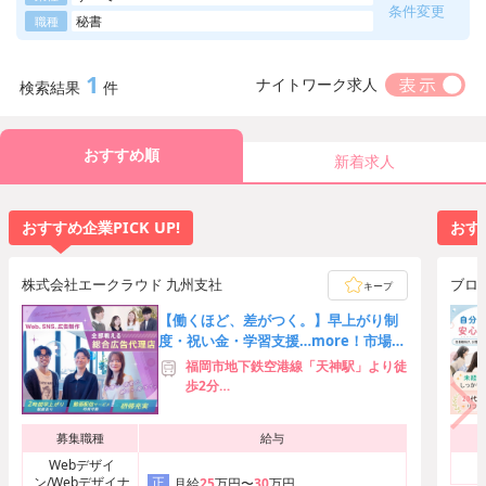
条件変更
秘書
職種
1
ナイトワーク求人
検索結果
件
おすすめ順
新着求人
おすすめ企業PICK UP!
おすす
株式会社エークラウド 九州支社
ブロ
キープ
【働くほど、差がつく。】早上がり制
度・祝い金・学習支援…more！市場価
値の高い人材へ急成長！
福岡市地下鉄空港線「天神駅」より徒
歩2分
※リモートワークは実施していない
為、完全出社となります。
募集職種
給与
Webデザイ
ン/Webデザイナ
正
月給
25
万円〜
30
万円