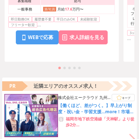
募集職種
給与
ホ
一般事務
月給
17.6
万円〜
派/社員
フ、
レ
即日勤務OK
履歴書不要
平日のみOK
未経験歓迎
行・
...
フリーター歓迎
3ヶ月
WEBで応募
求人詳細を見る
...
PR
近隣エリアのオススメ求人！
株式会社エークラウド 九州支
キープ
社
【働くほど、差がつく。】早上がり制
度・祝い金・学習支援…more！市場価
値の高い人材へ急成長！
福岡市地下鉄空港線「天神駅」より徒
歩2分
※リモートワークは実施していない
為、完全出社となります。