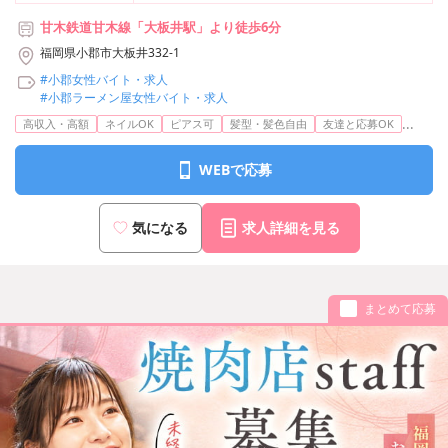
甘木鉄道甘木線「大板井駅」より徒歩6分
福岡県小郡市大板井332-1
#小郡女性バイト・求人
#小郡ラーメン屋女性バイト・求人
...
高収入・高額
ネイルOK
ピアス可
髪型・髪色自由
友達と応募OK
WEBで応募
気になる
求人詳細を見る
まとめて応募