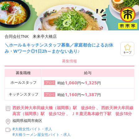
合同会社TNK 来来亭大橋店
＼ホール＆キッチンスタッフ募集／家庭都合によるお休
み・Wワーク◎1日2h～まかないあり♪
キープ
募集情報
募集職種
給与
1,060
1,325
ホールスタッフ
ア/パ
時給
円〜
円
1,160
1,387
キッチンスタッフ
ア/パ
時給
円〜
円
西鉄天神大牟田線大橋（福岡県）駅 徒歩8分 、 西鉄天神大牟田線
高宮（福岡県）駅 徒歩12分 、 ＪＲ鹿児島本線竹下駅 徒歩18分
福岡県福岡市南区
#大橋女性バイト・求人
#大橋ラーメン屋女性バイト・求人