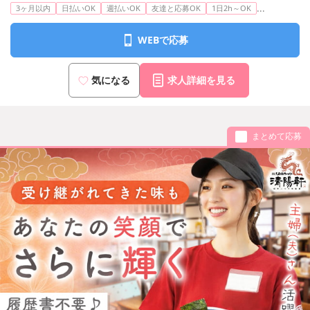
...
3ヶ月以内
日払いOK
週払いOK
友達と応募OK
1日2h～OK
WEBで応募
気になる
求人詳細を見る
まとめて応募