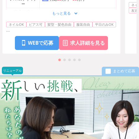
ー
ネイ
友達
Webデザイ
もっと見る
ン/Webデザイナ
正
月給
35
万円〜
40
万円
ー
ネイルOK
ピアス可
髪型・髪色自由
服装自由
平日のみOK
...
WEBで応募
求人詳細を見る
リニューアル
まとめて応募