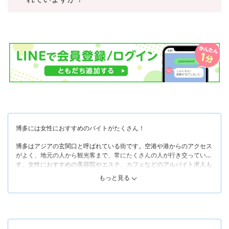
博多には女性におすすめのバイトがたくさん！
博多はアジアの玄関口と呼ばれている街です。空港や港からのアクセス
がよく、地元の人から観光客まで、常にたくさんの人が行き交っていま
す。女性におすすめの美容院やエステ、カフェなどのアルバイト求人も
豊富で、希望条件に合うお店を探しやすいエリアでもあります。
もっと見る
そんな博多は、博多駅の博多口と筑紫口で雰囲気がガラリと異なるとい
う特徴があります。まず「博多口」側は、駅ビルや大きなショッピング
モールを中心として、買い物に便利なアパレルショップやおしゃれなカ
フェなどが多く立ち並んでいます。博多口から徒歩圏内には有名観光地
が複数あるので、地元の人のみならず観光客でも賑わっています。