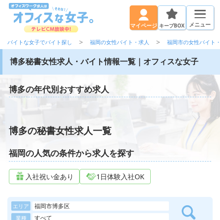
メニュー
キープBOX
マイページ
バイトな女子でバイト探し
福岡の女性バイト・求人
福岡市の女性バイト
博多秘書女性求人・バイト情報一覧｜オフィスな女子
博多の年代別おすすめ求人
博多の秘書女性求人一覧
福岡の人気の条件から求人を探す
入社祝い金あり
1日体験入社OK
福岡市博多区
エリア
すべて
業種