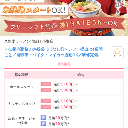
久留米ラーメン清陽軒 小郡店
＜扶養内勤務OK×残業ほぼなし◎＞シフト提出は1週間
ごと／自転車・バイク・マイカー通勤OK／研修完備
キープ
募集情報
募集職種
給与
1,100
ア/パ
時給
円〜
ホールスタッフ
1,300
ア/パ
時給
円〜
1,100
ア/パ
時給
円〜
キッチンスタッフ
1,300
ア/パ
時給
円〜
20
正
月給
万円〜
店長・マネージャ
ー候補
30
正
月給
万円〜