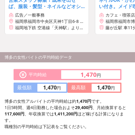
営業スタッフ募集！成果を出せ
ネイルOK・か
ば、服装・髪型・ネイルなどオシ
い付き。メイド
ャレ自由☆ギャルメイクなど自分
思ったより最高◎[
広告／一般事務
カフェ・喫茶店
らしさも◎
福岡県福岡市中央区天神1丁目6-8 天
福岡県福岡市博
神ツインビル6F
20
福岡地下鉄 空港線「天神駅」より徒
藤が丘駅 車1
歩1分
25分
【利用可能な路
・名古屋市東山
・リニモ 藤が
博多の女性バイトの平均時給データ
1,470
平均時給
円
1,470
1,470
最低額
最高額
円
円
博多の女性アルバイトの平均時給は約
1,470円
です。
1日5時間、週4日勤務した場合およそ
29,400円
、月給換算すると
117,600円
、年収換算では
1,411,200円
ほど稼げる計算になりま
す。
職種別の平均時給は下記表をご覧ください。