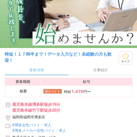
時短！１７時半まで！データ入力など！未経験の方も歓
迎！
キープ
募集情報
仕事紹介
募集職種
給与
1,470
秘書
派/バイト
時給
円〜
鹿児島本線博多駅徒歩19分
鹿児島本線竹下駅徒歩20分
福岡県福岡市博多区
#博多女性バイト・求人
#博多メーカー女性バイト・求人