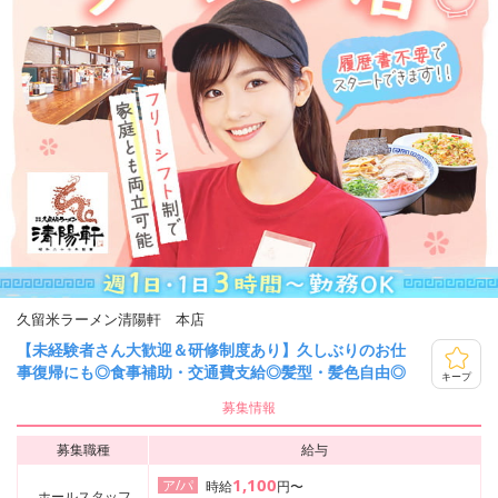
久留米ラーメン清陽軒 本店
【未経験者さん大歓迎＆研修制度あり】久しぶりのお仕
事復帰にも◎食事補助・交通費支給◎髪型・髪色自由◎
キープ
募集情報
募集職種
給与
1,100
ア/パ
時給
円〜
ホールスタッフ