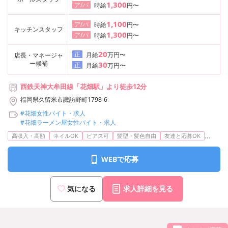
1,300
ア/パ
時給
円〜
1,100
ア/パ
時給
円〜
キッチンスタッフ
1,300
ア/パ
時給
円〜
20
正
月給
万円〜
店長・マネージャ
ー候補
30
正
月給
万円〜
西鉄天神大牟田線「花畑駅」より徒歩12分
福岡県久留米市諏訪野町1798-6
#花畑女性バイト・求人
#花畑ラーメン屋女性バイト・求人
...
高収入・高額
ネイルOK
ピアス可
髪型・髪色自由
友達と応募OK
WEBで応募
気になる
求人詳細を見る