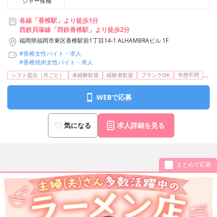
ジャー候補
各線「香椎駅」より徒歩1分
西鉄貝塚線「西鉄香椎駅」より徒歩2分
福岡県福岡市東区香椎駅前1丁目14-1 ALHAMBRAビル 1F
#香椎女性バイト・求人
#香椎焼肉女性バイト・求人
...
シフト提出（月ごと）
未経験歓迎
経験者歓迎
ブランクOK
学歴不問
WEBで応募
気になる
求人詳細を見る
まとめて応募