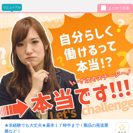
リニューアル
まとめて応募
★未経験でも大丈夫★基本１７時半まで！製品の発送業
務など！
キープ