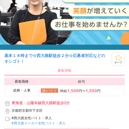
基本１８時まで☆西大路駅徒歩２分☆応募者対応などの
オシゴト！
キープ
募集情報
募集職種
給与
1,500
1,550
総務・人事
派/バイト
時給
円〜
円
東海道・山陽本線西大路駅徒歩2分
京都府京都市下京区
#西大路女性バイト・求人
#西大路メーカー女性バイト・求人