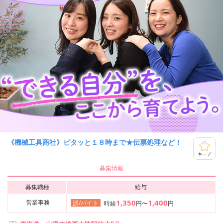
《機械工具商社》ピタッと１８時まで★伝票処理など！
キープ
募集情報
募集職種
給与
1,350
1,400
営業事務
派/バイト
時給
円〜
円