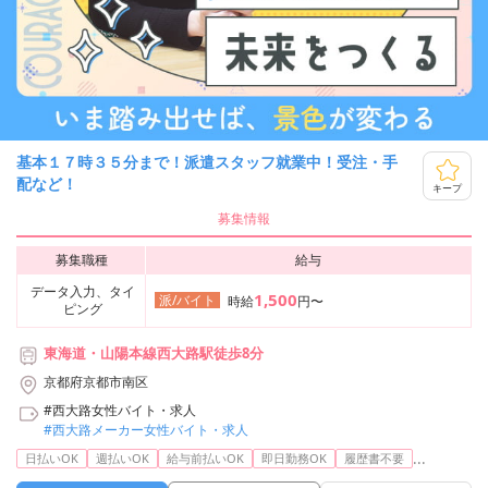
基本１７時３５分まで！派遣スタッフ就業中！受注・手
配など！
キープ
募集情報
募集職種
給与
データ入力、タイ
1,500
派/バイト
時給
円〜
ピング
東海道・山陽本線西大路駅徒歩8分
京都府京都市南区
#西大路女性バイト・求人
#西大路メーカー女性バイト・求人
...
日払いOK
週払いOK
給与前払いOK
即日勤務OK
履歴書不要