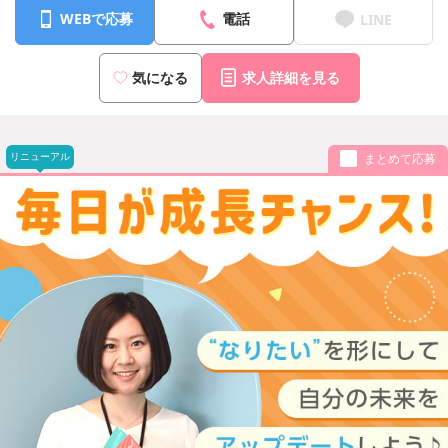
WEBで応募
電話
LINE
気になる
求人詳細を見る
リニューアル
まとめて応募