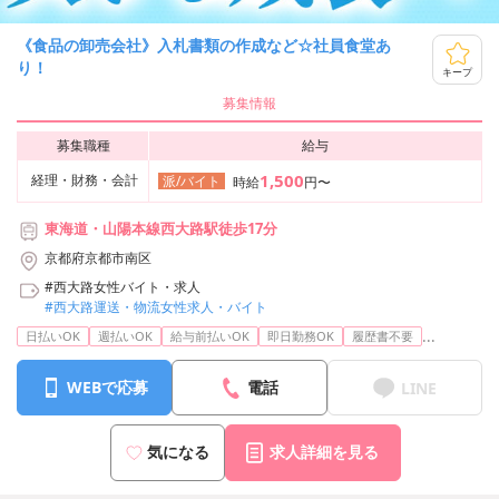
《食品の卸売会社》入札書類の作成など☆社員食堂あ
り！
キープ
募集情報
募集職種
給与
1,500
経理・財務・会計
派/バイト
時給
円〜
東海道・山陽本線西大路駅徒歩17分
京都府京都市南区
#西大路女性バイト・求人
#西大路運送・物流女性求人・バイト
...
日払いOK
週払いOK
給与前払いOK
即日勤務OK
履歴書不要
WEBで応募
電話
LINE
気になる
求人詳細を見る