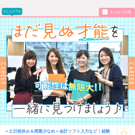
リニューアル
まとめて応募
＜土日祝休み＆残業少なめ＞会計ソフト入力など！経験