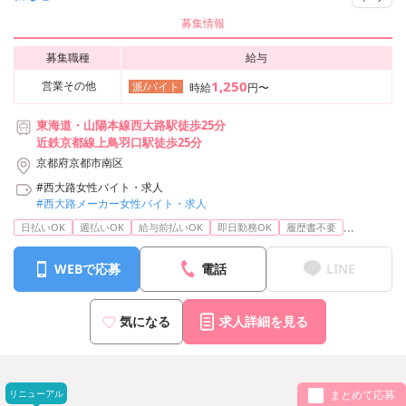
募集情報
募集職種
給与
1,250
営業その他
派/バイト
時給
円〜
東海道・山陽本線西大路駅徒歩25分
近鉄京都線上鳥羽口駅徒歩25分
京都府京都市南区
#西大路女性バイト・求人
#西大路メーカー女性バイト・求人
...
日払いOK
週払いOK
給与前払いOK
即日勤務OK
履歴書不要
WEBで応募
電話
LINE
気になる
求人詳細を見る
リニューアル
まとめて応募