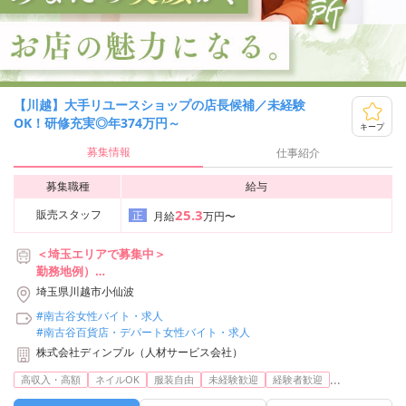
【川越】大手リユースショップの店長候補／未経験
OK！研修充実◎年374万円～
キープ
募集情報
仕事紹介
募集職種
給与
25.3
販売スタッフ
正
月給
万円〜
＜埼玉エリアで募集中＞
勤務地例）
◆川越店
埼玉県川越市小仙波
「川越警察署入口バス停」下車徒歩5分
#南古谷女性バイト・求人
#南古谷百貨店・デパート女性バイト・求人
※配属先は入社後に決定します
株式会社ディンプル（人材サービス会社）
...
高収入・高額
ネイルOK
服装自由
未経験歓迎
経験者歓迎