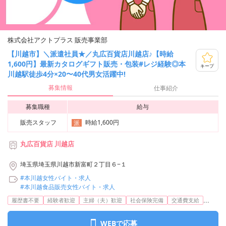
株式会社アクトプラス 販売事業部
【川越市】＼派遣社員★／丸広百貨店川越店♪【時給
1,600円】最新カタログギフト販売・包装#レジ経験◎本
キープ
川越駅徒歩4分×20〜40代男女活躍中!
募集情報
仕事紹介
募集職種
給与
販売スタッフ
時給1,600円
派
丸広百貨店 川越店
＊西武新宿線「本川越」駅より徒歩4分
埼玉県埼玉県川越市新富町２丁目６−１
＊JR埼京線・東武東上線「川越」駅より徒歩7分
#本川越女性バイト・求人
#本川越食品販売女性バイト・求人
...
履歴書不要
経験者歓迎
主婦（夫）歓迎
社会保険完備
交通費支給
WEBで応募