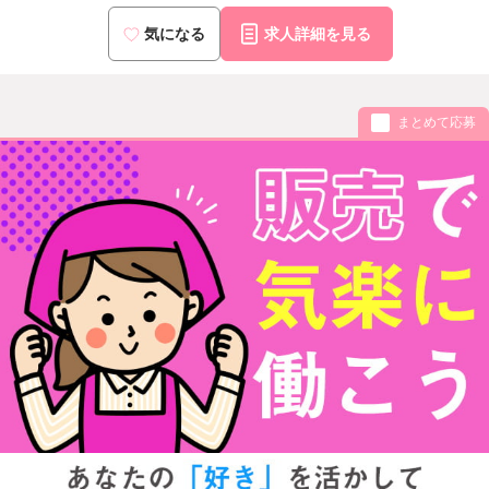
気になる
求人詳細を見る
まとめて応募