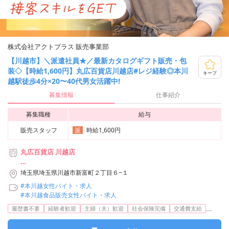
株式会社アクトプラス 販売事業部
【川越市】＼派遣社員★／最新カタログギフト販売・包
装◇【時給1,600円】丸広百貨店川越店#レジ経験◎本川
キープ
越駅徒歩4分×20〜40代男女活躍中!
募集情報
仕事紹介
募集職種
給与
販売スタッフ
時給1,600円
派
丸広百貨店 川越店
＊西武新宿線「本川越」駅より徒歩4分
埼玉県埼玉県川越市新富町２丁目６−１
＊JR埼京線・東武東上線「川越」駅より徒歩7分
#本川越女性バイト・求人
#本川越食品販売女性バイト・求人
...
履歴書不要
経験者歓迎
主婦（夫）歓迎
社会保険完備
交通費支給