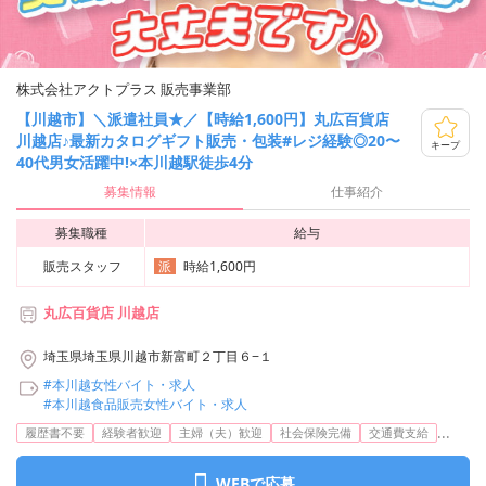
株式会社アクトプラス 販売事業部
【川越市】＼派遣社員★／【時給1,600円】丸広百貨店
川越店♪最新カタログギフト販売・包装#レジ経験◎20〜
キープ
40代男女活躍中!×本川越駅徒歩4分
募集情報
仕事紹介
募集職種
給与
販売スタッフ
時給1,600円
派
丸広百貨店 川越店
＊西武新宿線「本川越」駅より徒歩4分
埼玉県埼玉県川越市新富町２丁目６−１
＊JR埼京線・東武東上線「川越」駅より徒歩7分
#本川越女性バイト・求人
#本川越食品販売女性バイト・求人
...
履歴書不要
経験者歓迎
主婦（夫）歓迎
社会保険完備
交通費支給
WEBで応募