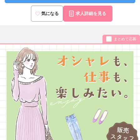
気になる
求人詳細を見る
まとめて応募