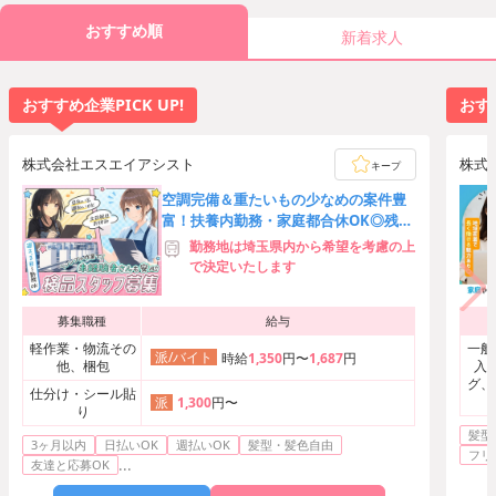
おすすめ順
新着求人
おすすめ企業PICK UP!
おすす
株式会社エスエイアシスト
株式
キープ
空調完備＆重たいもの少なめの案件豊
富！扶養内勤務・家庭都合休OK◎残業
ほぼなし♪髪型・髪色自由
勤務地は埼玉県内から希望を考慮の上
で決定いたします
募集職種
給与
軽作業・物流その
一般
派/バイト
時給
1,350
円〜
1,687
円
他、梱包
入
グ、
仕分け・シール貼
1,300
円〜
派
り
髪型
3ヶ月以内
日払いOK
週払いOK
髪型・髪色自由
フリ
...
友達と応募OK