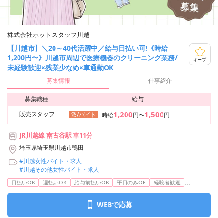
株式会社ホットスタッフ川越
【川越市】＼20～40代活躍中／給与日払い可!《時給
1,200円〜》川越市周辺で医療機器のクリーニング業務/
キープ
未経験歓迎×残業少なめ×車通勤OK
募集情報
仕事紹介
募集職種
給与
1,200
1,500
販売スタッフ
派/バイト
時給
円〜
円
JR川越線 南古谷駅 車11分
埼玉県埼玉県川越市鴨田
#川越女性バイト・求人
#川越その他女性バイト・求人
...
日払いOK
週払いOK
給与前払いOK
平日のみOK
経験者歓迎
WEBで応募