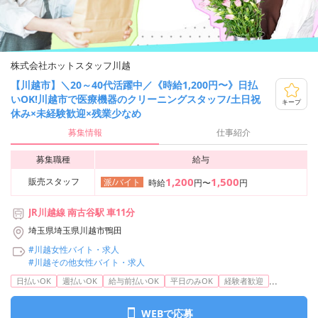
株式会社ホットスタッフ川越
【川越市】＼20～40代活躍中／《時給1,200円〜》日払
いOK!川越市で医療機器のクリーニングスタッフ/土日祝
キープ
休み×未経験歓迎×残業少なめ
募集情報
仕事紹介
募集職種
給与
1,200
1,500
販売スタッフ
派/バイト
時給
円〜
円
JR川越線 南古谷駅 車11分
埼玉県埼玉県川越市鴨田
#川越女性バイト・求人
#川越その他女性バイト・求人
...
日払いOK
週払いOK
給与前払いOK
平日のみOK
経験者歓迎
WEBで応募