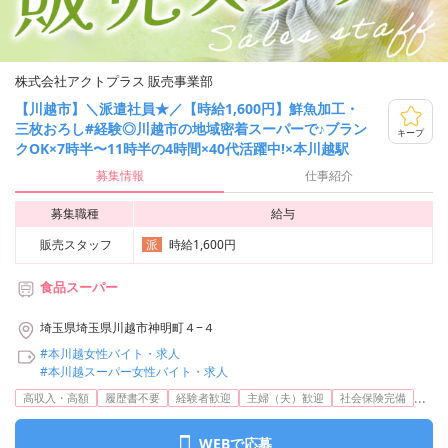
株式会社アクトプラス 販売事業部
【川越市】＼派遣社員★／【時給1,600円】鮮魚加工・
三枚おろし#経験◎川越市の地域密着スーパーで♪ブラン
キープ
クOK×7時半〜11時半の4時間×40代活躍中!×本川越駅
募集情報
仕事紹介
募集職種
給与
販売スタッフ
時給1,600円
派
食品スーパー
＊西武新宿線「本川越」駅よりバス7分
埼玉県埼玉県川越市神明町４−４
#本川越女性バイト・求人
#本川越スーパー女性バイト・求人
...
高収入・高額
履歴書不要
経験者歓迎
主婦（夫）歓迎
社会保険完備
WEBで応募