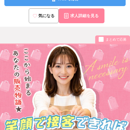
気になる
求人詳細を見る
まとめて応募