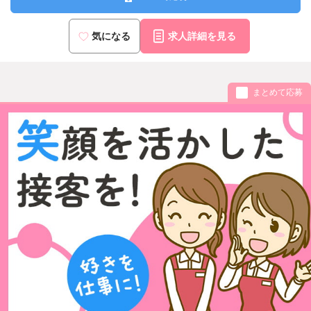
気になる
求人詳細を見る
まとめて応募