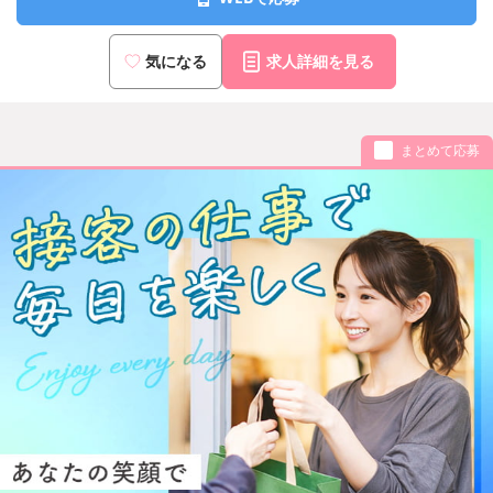
気になる
求人詳細を見る
まとめて応募