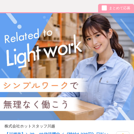
まとめて応募
株式会社ホットスタッフ川越