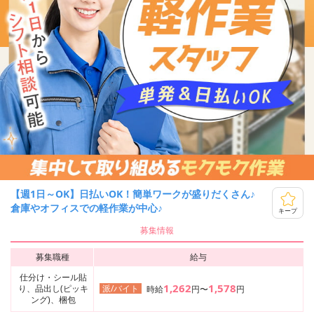
【週1日～OK】日払いOK！簡単ワークが盛りだくさん♪
倉庫やオフィスでの軽作業が中心♪
キープ
募集情報
募集職種
給与
仕分け・シール貼
1,262
1,578
り、品出し(ピッキ
派/バイト
時給
円〜
円
ング)、梱包