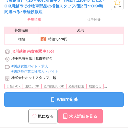
【川越市】＼20～40代活躍中／《時給1,220円》日払い
OK!川越市で小物車部品の梱包スタッフ/週2日〜OK×時
キープ
間選べる×未経験歓迎
募集情報
仕事紹介
募集職種
給与
梱包
時給1,220円
派
JR川越線 南古谷駅 車16分
埼玉県埼玉県川越市芳野台
#川越女性バイト・求人
#川越軽作業女性求人・バイト
株式会社ホットスタッフ川越
...
日払いOK
週払いOK
給与前払いOK
経験者歓迎
残業なし
WEBで応募
気になる
求人詳細を見る