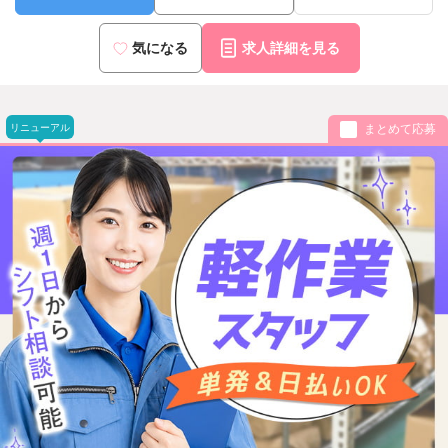
気になる
求人詳細を見る
リニューアル
まとめて応募