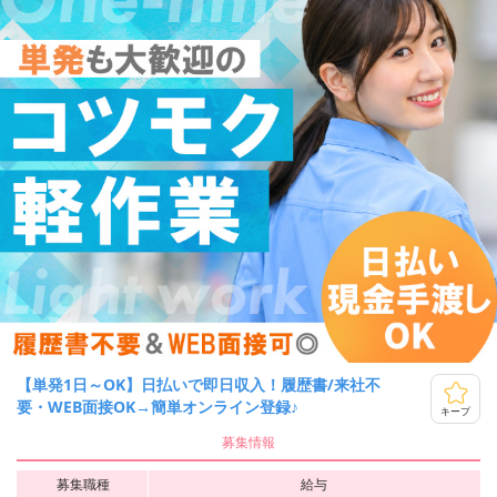
【単発1日～OK】日払いで即日収入！履歴書/来社不
要・WEB面接OK→簡単オンライン登録♪
キープ
募集情報
募集職種
給与