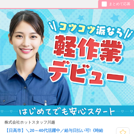
まとめて応募
株式会社ホットスタッフ川越
【日高市】＼20～40代活躍中／給与日払い可!《時給