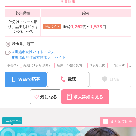
募集情報
募集職種
給与
仕分け・シール貼
1,262
1,578
り、品出し(ピッキ
派/バイト
時給
円〜
円
ング)、梱包
埼玉県川越市
#川越市女性バイト・求人
#川越市軽作業女性求人・バイト
...
単発OK
短期（1ヶ月以内）
短期（1週間以内）
3ヶ月以内
日払いOK
WEBで応募
電話
LINE
気になる
求人詳細を見る
リニューアル
まとめて応募