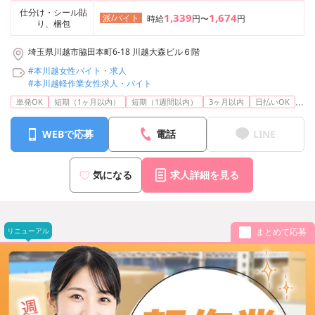
仕分け・シール貼
1,339
1,674
派/バイト
時給
円〜
円
り、梱包
埼玉県川越市脇田本町6-18 川越大森ビル６階
#本川越女性バイト・求人
#本川越軽作業女性求人・バイト
...
単発OK
短期（1ヶ月以内）
短期（1週間以内）
3ヶ月以内
日払いOK
WEBで応募
電話
LINE
気になる
求人詳細を見る
リニューアル
まとめて応募