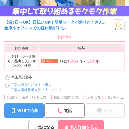
【週1日～OK】日払いOK！簡単ワークが盛りだくさん♪
倉庫やオフィスでの軽作業が中心♪
キープ
募集情報
募集職種
給与
仕分け・シール貼
1,262
1,578
り、品出し(ピッキ
派/バイト
時給
円〜
円
ング)、梱包
埼玉県川越市
#南大塚女性バイト・求人
#南大塚軽作業女性求人・バイト
...
単発OK
短期（1ヶ月以内）
短期（1週間以内）
3ヶ月以内
日払いOK
WEBで応募
電話
LINE
気になる
求人詳細を見る