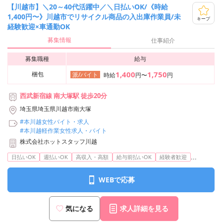
【川越市】＼20～40代活躍中／＼日払いOK/《時給
1,400円〜》川越市でリサイクル商品の入出庫作業員/未
キープ
経験歓迎×車通勤OK
募集情報
仕事紹介
募集職種
給与
1,400
1,750
梱包
派/バイト
時給
円〜
円
西武新宿線 南大塚駅 徒歩20分
埼玉県埼玉県川越市南大塚
#本川越女性バイト・求人
#本川越軽作業女性求人・バイト
株式会社ホットスタッフ川越
...
日払いOK
週払いOK
高収入・高額
給与前払いOK
経験者歓迎
WEBで応募
気になる
求人詳細を見る