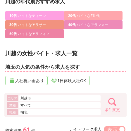
川越の年代別おすすめ求人
10代
バイトなティーン
20代
バイトなZ世代
30代
バイトなアラサー
40代
バイトなアラフォー
50代
バイトなアラフィフ
川越の女性バイト・求人一覧
埼玉の人気の条件から求人を探す
入社祝い金あり
1日体験入社OK
川越市
エリア
すべて
業種
条件変更
梱包
職種
61
ナイトワーク求人
検索結果
件