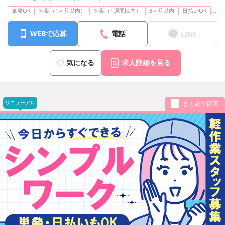
...
単発OK
短期（1ヶ月以内）
短期（1週間以内）
3ヶ月以内
日払いOK
WEBで応募
電話
LINE
気になる
求人詳細を見る
リニューアル
まとめて応募