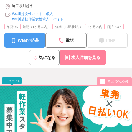
埼玉県川越市
#本川越女性バイト・求人
#本川越軽作業女性求人・バイト
...
単発OK
短期（1ヶ月以内）
短期（1週間以内）
3ヶ月以内
日払いOK
WEBで応募
電話
LINE
気になる
求人詳細を見る
リニューアル
まとめて応募