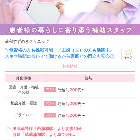
浦和すずのきクリニック
＼無資格の方も挑戦可能！／主婦（夫）の方も活躍中♪
スキマ時間に合わせて働けるから家庭との両立も安心◎
キープ
募集情報
募集職種
給与
医療・介護・福祉
1,200
ア/パ
時給
円〜
その他
1,200
施設介護・看護
ア/パ
時給
円〜
1,200
ドライバー
ア/パ
時給
円〜
JR武蔵野線「西浦和駅」より徒歩10分
各線「武蔵浦和駅」より車で6分