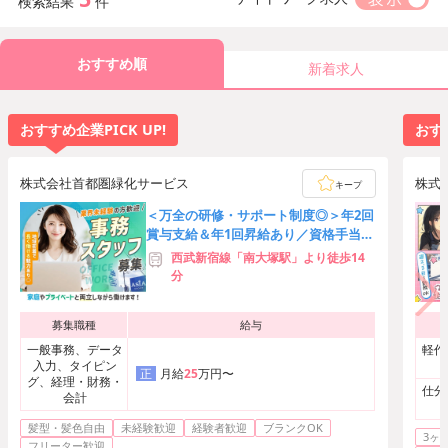
検索結果
件
おすすめ順
新着求人
おすすめ企業PICK UP!
おすす
株式会社首都圏緑化サービス
株式
キープ
＜万全の研修・サポート制度◎＞年2回
賞与支給＆年1回昇給あり／資格手当は
最大10万円／産休・育休完備
西武新宿線「南大塚駅」より徒歩14
分
募集職種
給与
一般事務、データ
軽作
入力、タイピン
月給
25
万円〜
正
グ、経理・財務・
仕分
会計
髪型・髪色自由
未経験歓迎
経験者歓迎
ブランクOK
3ヶ
...
フリーター歓迎