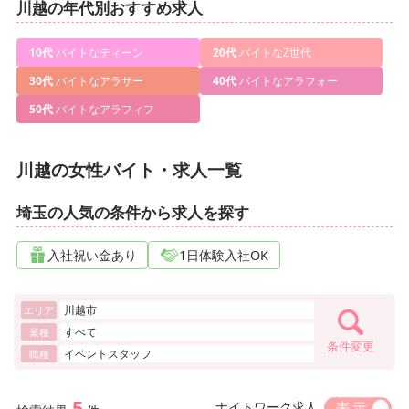
川越の年代別おすすめ求人
10代
バイトなティーン
20代
バイトなZ世代
30代
バイトなアラサー
40代
バイトなアラフォー
50代
バイトなアラフィフ
川越の女性バイト・求人一覧
埼玉の人気の条件から求人を探す
入社祝い金あり
1日体験入社OK
川越市
エリア
すべて
業種
条件変更
イベントスタッフ
職種
5
ナイトワーク求人