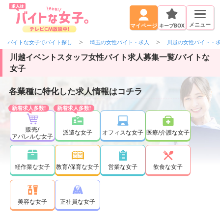
メニュー
キープBOX
マイページ
バイトな女子でバイト探し
埼玉の女性バイト・求人
川越の女性バイト・
川越イベントスタッフ女性バイト求人募集一覧/バイトな
女子
各業種に特化した求人情報はコチラ
販売/
派遣な女子
オフィスな女子
医療/介護な女子
アパレルな女子
軽作業な女子
教育/保育な女子
営業な女子
飲食な女子
正社員な女子
美容な女子