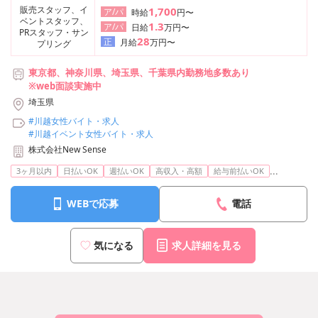
販売スタッフ、イ
1,700
ア/パ
時給
円〜
ベントスタッフ、
1.3
ア/パ
日給
万円〜
PRスタッフ・サン
28
正
月給
万円〜
プリング
東京都、神奈川県、埼玉県、千葉県内勤務地多数あり
※web面談実施中
埼玉県
#川越女性バイト・求人
#川越イベント女性バイト・求人
株式会社New Sense
...
3ヶ月以内
日払いOK
週払いOK
高収入・高額
給与前払いOK
WEBで応募
電話
気になる
求人詳細を見る