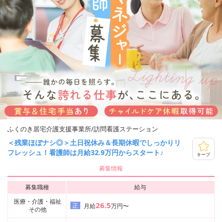
ふくのき居宅介護支援事業所/訪問看護ステーション
＜残業ほぼナシ◎＞土日祝休み＆長期休暇でしっかりリ
フレッシュ！看護師は月給32.9万円からスタート♪
キープ
募集情報
募集職種
給与
医療・介護・福祉
26.5
正
月給
万円〜
その他