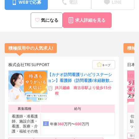
WEBで応募
電話
LINE
気になる
求人詳細を見る
積極採用中の人気求人!
積極
株式会社TRI SUPPORT
日本ト
キープ
【カナオ訪問看護リハビリステーシ
ョン】看護師（訪問看護/未経験歓
迎）
JR川越線 南古谷駅より徒歩15分
程
募集職種
給与
看護師・准看護
仕分
師、施設介護・
貼り
正
年俸
360
万円〜
600
万円
看護、医療・介
ッキ
護・福祉その他
単発O