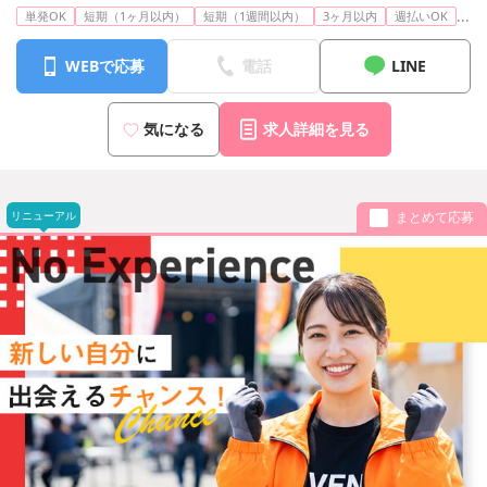
...
単発OK
短期（1ヶ月以内）
短期（1週間以内）
3ヶ月以内
週払いOK
WEBで応募
電話
LINE
気になる
求人詳細を見る
リニューアル
まとめて応募