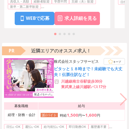
高収入・高額
経験者歓迎
学歴不問
主婦（夫）歓迎
日払い
...
新卒・第二新卒歓迎
WEBで応募
求人詳細を見る
PR
近隣エリアのオススメ求人！
株式会社スタッフサービス
キープ
ピタッと１８時まで！未経験でも大丈
夫！伝票仕訳など！
川越線南古谷駅徒歩30分
東武東上線川越駅バス17分
募集職種
給与
1,500
1,600
経理・財務・会計
派/バイト
時給
円〜
円
...
日払いOK
週払いOK
給与前払いOK
即日勤務OK
履歴書不要