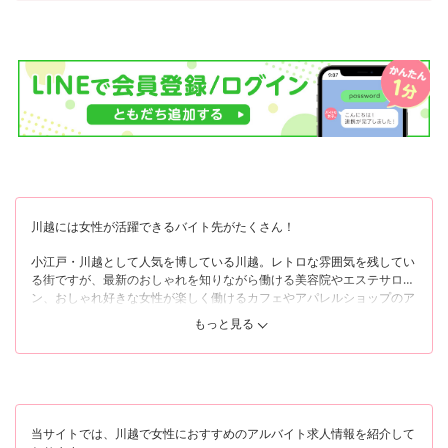
川越には女性が活躍できるバイト先がたくさん！
小江戸・川越として人気を博している川越。レトロな雰囲気を残してい
る街ですが、最新のおしゃれを知りながら働ける美容院やエステサロ
ン、おしゃれ好きな女性が楽しく働けるカフェやアパレルショップのア
ルバイトも豊富に存在しています。
もっと見る
そして、川越は、エリアによって雰囲気や特徴が大きく異なります。
まず、JR線と東武東上線が走る「川越駅」「本川越駅」付近は、大型商
業施設や百貨店、有名観光地が目立つエリアです。若者や観光客をはじ
めとして多くの人が行き交っており、賑やかな印象を与える街なので、
刺激的な場所で毎日楽しくアルバイトしたい女性にもぴったりです。
当サイトでは、川越で女性におすすめのアルバイト求人情報を紹介して
また、東武東上線の「川越市駅」周辺は、下町の雰囲気をより感じられ