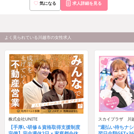
気になる
求人詳細を見る
よく見られている川越市の女性求人
株式会社UNITE
スカイプラザ 川
【手厚い研修＆資格取得支援制度
“週払い待ちナシ
完備】完全週休2日 × 家庭都合休
翌日全額GET×36