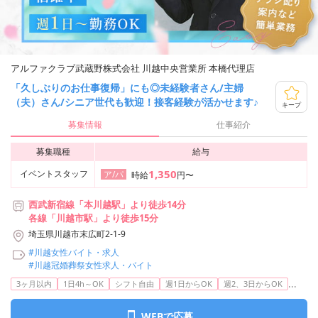
アルファクラブ武蔵野株式会社 川越中央営業所 本橋代理店
「久しぶりのお仕事復帰」にも◎未経験者さん/主婦
（夫）さん/シニア世代も歓迎！接客経験が活かせます♪
キープ
募集情報
仕事紹介
募集職種
給与
1,350
イベントスタッフ
ア/パ
時給
円〜
西武新宿線「本川越駅」より徒歩14分
各線「川越市駅」より徒歩15分
埼玉県川越市末広町2-1-9
#川越女性バイト・求人
#川越冠婚葬祭女性求人・バイト
...
3ヶ月以内
1日4h～OK
シフト自由
週1日からOK
週2、3日からOK
WEBで応募