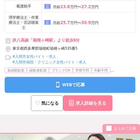
23.8
27.2
看護助手
正
月給
万円〜
万円
理学療法士・作業
25.7
30.9
療法士・言語聴覚
正
月給
万円〜
万円
士
JR八高線「箱根ヶ崎駅」より徒歩8分
東京都西多摩郡瑞穂町箱根ヶ崎535番5
#入間市女性バイト・求人
#入間市病院・クリニック女性バイト・求人
...
未経験歓迎
経験者歓迎
ブランクOK
学歴不問
年齢不問
WEBで応募
気になる
求人詳細を見る
まとめて応募