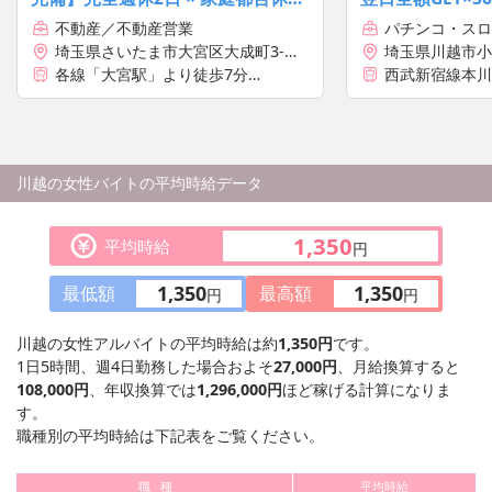
OK！月給120万円も目指せる◎
不動産／不動産営業
パチンコ・スロ
フ
埼玉県さいたま市大宮区大成町3-
埼玉県川越市小
492-7 東京殖産第5ビル 4F
各線「大宮駅」より徒歩7分
西武新宿線本川
11分・徒歩31
※本社勤務は週2日程度
それ以外は現場への直行直帰となり
ます
川越の女性バイトの平均時給データ
1,350
平均時給
円
1,350
1,350
最低額
最高額
円
円
川越の女性アルバイトの平均時給は約
1,350円
です。
1日5時間、週4日勤務した場合およそ
27,000円
、月給換算すると
108,000円
、年収換算では
1,296,000円
ほど稼げる計算になりま
す。
職種別の平均時給は下記表をご覧ください。
職 種
平均時給