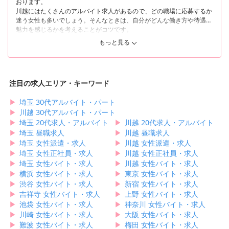
おります。
るエリアです。閑静な住宅街も広がっており、落ち着いた雰囲気を感じ
川越にはたくさんのアルバイト求人があるので、どの職場に応募するか
ます。
迷う女性も多いでしょう。そんなときは、自分がどんな働き方や待遇に
魅力を感じるかを考えることがコツです。
エリアごとに雰囲気が異なる川越なら、楽しくアルバイトできる職場を
探している女性から、自分のペースで落ち着いて働ける職場を探してい
もっと見る
たとえば、当サイトでご紹介した美容院やエステサロンは、最先端の美
る女性まで、希望に合った求人を見つけられるでしょう。
容技術や知識を学べるところばかりです。未経験者の女性やブランクの
当サイトでは、そんな川越で働きたい女性に向けて、おすすめのアルバ
ある女性が働ける職場も多いので、美容業界でチャレンジしたい方もぜ
イト求人をご紹介します！
ひ求人をご確認ください。福利厚生の面では、社割で施術や美容用品を
注目の求人エリア・キーワード
お得に購入できる点が魅力的ですよね。
▶︎
埼玉 30代アルバイト・パート
そして、おしゃれ好きな女性にはアパレルバイト、おいしいもの好きな
女性にはカフェバイトがおすすめです。アパレルやカフェのアルバイト
▶︎
川越 30代アルバイト・パート
では、経験や資格、学歴不問での募集が多いので、気軽にチャレンジで
▶︎
埼玉 20代求人・アルバイト
▶︎
川越 20代求人・アルバイト
きる魅力もあります。
▶︎
埼玉 昼職求人
▶︎
川越 昼職求人
このように、川越にはたくさんのアルバイト求人が揃っています！人気
▶︎
埼玉 女性派遣・求人
▶︎
川越 女性派遣・求人
求人は予定よりも早く応募の受け付けを締め切ることがあるので、気に
▶︎
埼玉 女性正社員・求人
▶︎
川越 女性正社員・求人
なる求人があったらお早めに応募してみてくださいね。
▶︎
埼玉 女性バイト・求人
▶︎
川越 女性バイト・求人
▶︎
横浜 女性バイト・求人
▶︎
東京 女性バイト・求人
▶︎
渋谷 女性バイト・求人
▶︎
新宿 女性バイト・求人
▶︎
吉祥寺 女性バイト・求人
▶︎
上野 女性バイト・求人
▶︎
池袋 女性バイト・求人
▶︎
神奈川 女性バイト・求人
▶︎
川崎 女性バイト・求人
▶︎
大阪 女性バイト・求人
▶︎
難波 女性バイト・求人
▶︎
梅田 女性バイト・求人