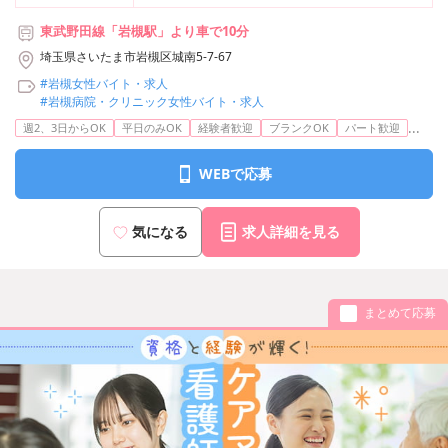
東武野田線「岩槻駅」より車で10分
埼玉県さいたま市岩槻区城南5-7-67
#岩槻女性バイト・求人
#岩槻病院・クリニック女性バイト・求人
...
週2、3日からOK
平日のみOK
経験者歓迎
ブランクOK
パート歓迎
WEBで応募
気になる
求人詳細を見る
まとめて応募