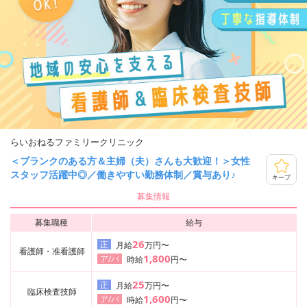
らいおねるファミリークリニック
＜ブランクのある方＆主婦（夫）さんも大歓迎！＞女性
スタッフ活躍中◎／働きやすい勤務体制／賞与あり♪
キープ
募集情報
募集職種
給与
26
正
月給
万円〜
看護師・准看護師
1,800
ア/パ
時給
円〜
25
正
月給
万円〜
臨床検査技師
1,600
ア/パ
時給
円〜