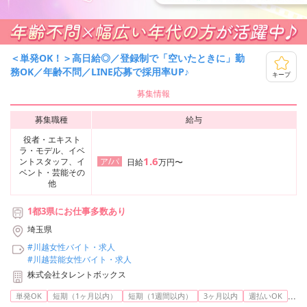
＜単発OK！＞高日給◎／登録制で「空いたときに」勤
務OK／年齢不問／LINE応募で採用率UP♪
キープ
募集情報
募集職種
給与
役者・エキスト
ラ・モデル、イベ
1.6
ントスタッフ、イ
ア/パ
日給
万円〜
ベント・芸能その
他
1都3県にお仕事多数あり
埼玉県
#川越女性バイト・求人
#川越芸能女性バイト・求人
株式会社タレントボックス
...
単発OK
短期（1ヶ月以内）
短期（1週間以内）
3ヶ月以内
週払いOK