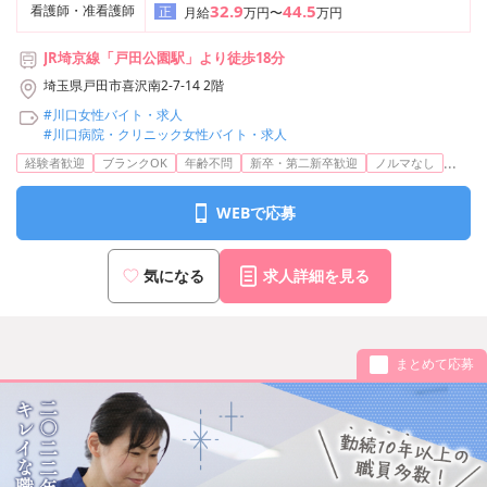
32.9
44.5
看護師・准看護師
正
月給
万円〜
万円
JR埼京線「戸田公園駅」より徒歩18分
埼玉県戸田市喜沢南2-7-14 2階
#川口女性バイト・求人
#川口病院・クリニック女性バイト・求人
...
経験者歓迎
ブランクOK
年齢不問
新卒・第二新卒歓迎
ノルマなし
WEBで応募
気になる
求人詳細を見る
まとめて応募