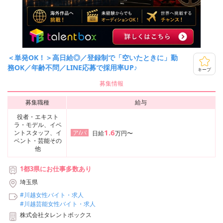
＜単発OK！＞高日給◎／登録制で「空いたときに」勤
務OK／年齢不問／LINE応募で採用率UP♪
キープ
募集情報
募集職種
給与
役者・エキスト
ラ・モデル、イベ
1.6
ントスタッフ、イ
ア/パ
日給
万円〜
ベント・芸能その
他
1都3県にお仕事多数あり
埼玉県
#川越女性バイト・求人
#川越芸能女性バイト・求人
株式会社タレントボックス