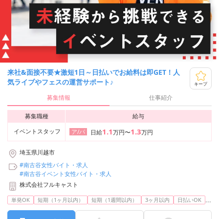
来社&面接不要★激短1日～日払いでお給料は即GET！人
気ライブやフェスの運営サポート♪
キープ
募集情報
仕事紹介
募集職種
給与
1.1
1.3
イベントスタッフ
ア/パ
日給
万円〜
万円
埼玉県川越市
#南古谷女性バイト・求人
#南古谷イベント女性バイト・求人
株式会社フルキャスト
...
単発OK
短期（1ヶ月以内）
短期（1週間以内）
3ヶ月以内
日払いOK