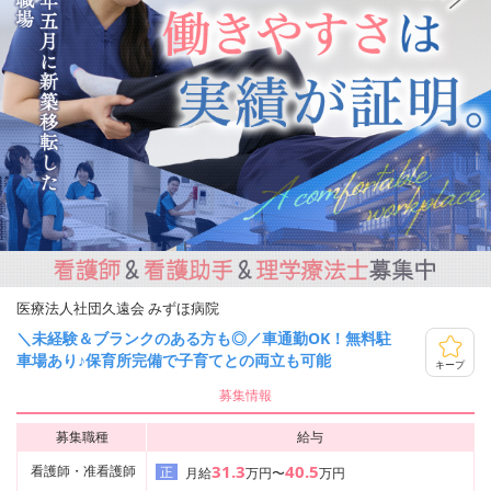
医療法人社団久遠会 みずほ病院
＼未経験＆ブランクのある方も◎／車通勤OK！無料駐
車場あり♪保育所完備で子育てとの両立も可能
キープ
募集情報
募集職種
給与
31.3
40.5
看護師・准看護師
正
月給
万円〜
万円