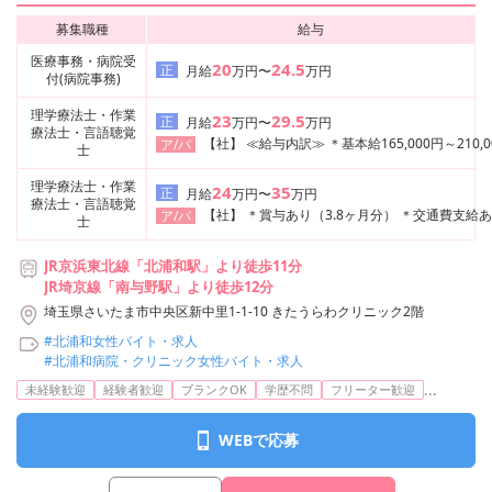
募集職種
給与
医療事務・病院受
20
24.5
正
月給
万円〜
万円
付(病院事務)
理学療法士・作業
23
29.5
正
月給
万円〜
万円
療法士・言語聴覚
【社】 ≪給与内訳≫ ＊基本給165,000円～21
ア/パ
士
理学療法士・作業
24
35
正
月給
万円〜
万円
療法士・言語聴覚
【社】 ＊賞与あり（3.8ヶ月分） ＊交通費
ア/パ
士
JR京浜東北線「北浦和駅」より徒歩11分
JR埼京線「南与野駅」より徒歩12分
埼玉県さいたま市中央区新中里1-1-10 きたうらわクリニック2階
#北浦和女性バイト・求人
#北浦和病院・クリニック女性バイト・求人
...
未経験歓迎
経験者歓迎
ブランクOK
学歴不問
フリーター歓迎
WEBで応募