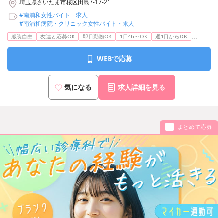
各線「中浦和駅」より車で5分
埼玉県さいたま市桜区田島7-17-21
#南浦和女性バイト・求人
#南浦和病院・クリニック女性バイト・求人
...
服装自由
友達と応募OK
即日勤務OK
1日4h～OK
週1日からOK
WEBで応募
気になる
求人詳細を見る
まとめて応募