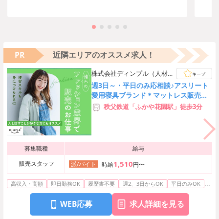
PR
近隣エリアのオススメ求人！
株式会社ディンプル（人材サ
キープ
ービス会社）
週3日～・平日のみ応相談♪アスリート
愛用寝具ブランド＊マットレス販売＠
ふかや花園
秩父鉄道「ふかや花園駅」徒歩3分
募集職種
給与
1,510
販売スタッフ
派/バイト
時給
円〜
...
高収入・高額
即日勤務OK
履歴書不要
週2、3日からOK
平日のみOK
WEB応募
求人詳細を見る