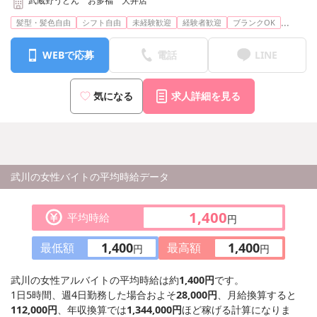
武蔵野うどん お多福 大井店
...
髪型・髪色自由
シフト自由
未経験歓迎
経験者歓迎
ブランクOK
WEBで応募
電話
LINE
気になる
求人詳細を見る
武川の女性バイトの平均時給データ
1,400
平均時給
円
1,400
1,400
最低額
最高額
円
円
武川の女性アルバイトの平均時給は約
1,400円
です。
1日5時間、週4日勤務した場合およそ
28,000円
、月給換算すると
112,000円
、年収換算では
1,344,000円
ほど稼げる計算になりま