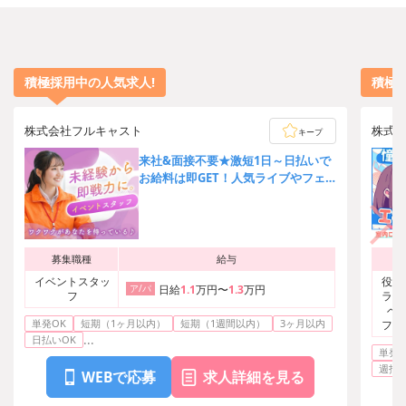
積極採用中の人気求人!
積極
株式会社フルキャスト
株式
キープ
来社&面接不要★激短1日～日払いで
お給料は即GET！人気ライブやフェ
スの運営サポート♪
募集職種
給与
イベントスタッ
役者
ア/パ
日給
1.1
万円〜
1.3
万円
フ
ラ・
ベ
単発OK
短期（1ヶ月以内）
短期（1週間以内）
3ヶ月以内
フ、
...
芸
日払いOK
単発O
週払い
WEBで応募
求人詳細を見る