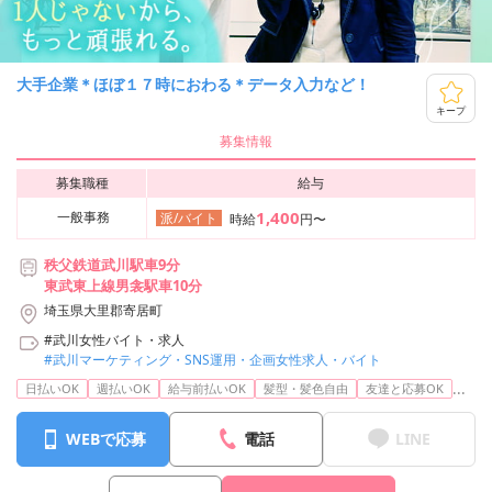
大手企業＊ほぼ１７時におわる＊データ入力など！
キープ
募集情報
募集職種
給与
1,400
一般事務
派/バイト
時給
円〜
秩父鉄道武川駅車9分
東武東上線男衾駅車10分
埼玉県大里郡寄居町
#武川女性バイト・求人
#武川マーケティング・SNS運用・企画女性求人・バイト
...
日払いOK
週払いOK
給与前払いOK
髪型・髪色自由
友達と応募OK
WEBで応募
電話
LINE