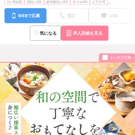
...
3ヶ月以内
日払いOK
給与前払いOK
ネイルOK
ピアス可
WEBで応募
電話
LINE
気になる
求人詳細を見る
まとめて応募