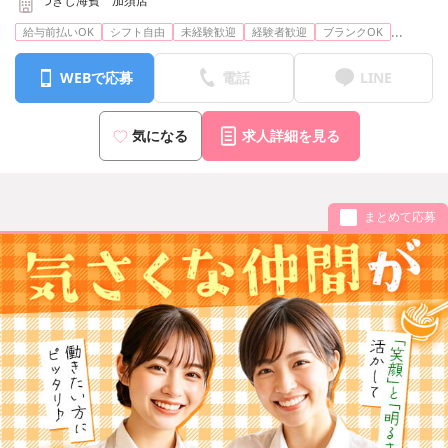
つきじ海賓 加須店
...
給与前払いOK
シフト自由
未経験歓迎
経験者歓迎
ブランクOK
WEBで応募
電話
LINE
気になる
求人詳細を見る
まとめて応募