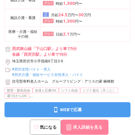
1,300
ア/パ
時給
円〜
24.5
30
正
月給
万円〜
万円
施設介護・看護
1,300
ア/パ
時給
円〜
医療・介護・福祉
2.1
ア/パ
日給
万円〜
その他
西武狭山線「下山口駅」より車で5分
各線「西所沢駅」より車で10分
埼玉県所沢市小手指南6丁目3-9
#所沢女性バイト・求人
#所沢介護・福祉サービス女性求人・バイト
住宅型有料老人ホーム グループリビング・アリスの家 椿峰館
髪型・髪色自由
友達と応募OK
シフト自由
シフト提出（月ごと）
...
週1日からOK
WEBで応募
気になる
求人詳細を見る