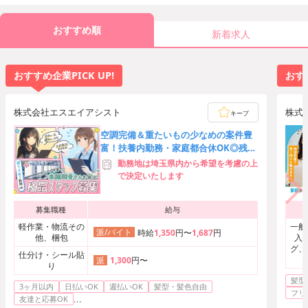
おすすめ順
新着求人
おすすめ企業PICK UP!
おすす
株式会社エスエイアシスト
株式
キープ
空調完備＆重たいもの少なめの案件豊
富！扶養内勤務・家庭都合休OK◎残業
ほぼなし♪髪型・髪色自由
勤務地は埼玉県内から希望を考慮の上
で決定いたします
募集職種
給与
軽作業・物流その
一般
派/バイト
時給
1,350
円〜
1,687
円
他、梱包
入
グ、
仕分け・シール貼
1,300
円〜
派
り
髪型
3ヶ月以内
日払いOK
週払いOK
髪型・髪色自由
フリ
...
友達と応募OK