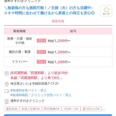
浦和すずのきクリニック
＼無資格の方も挑戦可能！／主婦（夫）の方も活躍中♪
スキマ時間に合わせて働けるから家庭との両立も安心◎
キープ
募集情報
募集職種
給与
医療・介護・福祉
1,200
ア/パ
時給
円〜
その他
1,200
施設介護・看護
ア/パ
時給
円〜
1,200
ドライバー
ア/パ
時給
円〜
JR武蔵野線「西浦和駅」より徒歩10分
各線「武蔵浦和駅」より車で6分
各線「中浦和駅」より車で5分
埼玉県さいたま市桜区田島7-17-21
#南浦和女性バイト・求人
#南浦和病院・クリニック女性バイト・求人
浦和すずのきクリニック
...
服装自由
友達と応募OK
即日勤務OK
1日4h～OK
週1日からOK