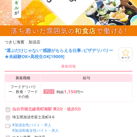
つきじ海賓 加須店
“運ぶだけじゃない”感謝がもらえる仕事♪ピザデリバリー
★未経験OK×高校生OK[19009]
キープ
募集情報
募集職種
給与
フードデリバリ
1,150
ー、飲食・フード
ア/パ
時給
円〜
その他
仙台市南北線長町南駅 車2分・徒歩5分
埼玉県加須市富士見町4-6
#加須女性バイト・求人
#加須和食女性バイト・求人