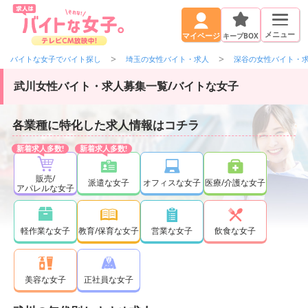
メニュー
キープBOX
マイページ
バイトな女子でバイト探し
埼玉の女性バイト・求人
深谷の女性バイト・
武川女性バイト・求人募集一覧/バイトな女子
各業種に特化した求人情報はコチラ
販売/
派遣な女子
オフィスな女子
医療/介護な女子
アパレルな女子
軽作業な女子
教育/保育な女子
営業な女子
飲食な女子
正社員な女子
美容な女子