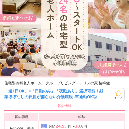
住宅型有料老人ホーム グループリビング・アリスの家 椿峰館
「週1日OK」×「日勤のみ」「夜勤あり」選択可能！残
業ほぼなしの負担が偏らない介護環境♪車通勤OK◎
キープ
募集情報
募集職種
給与
24.5
30
正
月給
万円〜
万円
施設介護・看護