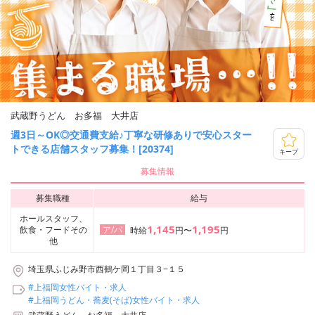
武蔵野うどん お多福 大井店
週3日～OK◎交通費支給♪丁寧な研修ありで安心スター
トできる店舗スタッフ募集！[20374]
キープ
募集情報
募集職種
給与
ホールスタッフ、
1,145
1,195
飲食・フードその
ア/パ
時給
円〜
円
他
埼玉県ふじみ野市西鶴ケ岡１丁目３−１５
#上福岡女性バイト・求人
#上福岡うどん・蕎麦(そば)女性バイト・求人