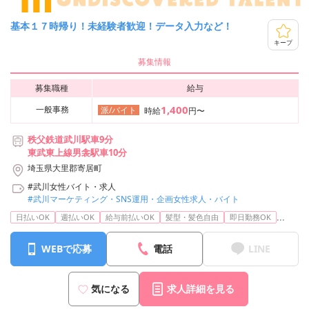
基本１７時帰り！未経験者歓迎！データ入力など！
キープ
募集情報
募集職種
給与
1,400
一般事務
派/バイト
時給
円〜
秩父鉄道武川駅車9分
東武東上線男衾駅車10分
埼玉県大里郡寄居町
#武川女性バイト・求人
#武川マーケティング・SNS運用・企画女性求人・バイト
...
日払いOK
週払いOK
給与前払いOK
髪型・髪色自由
即日勤務OK
WEBで応募
電話
LINE
気になる
求人詳細を見る