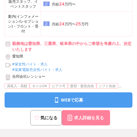
販売スタッフ、イ
24
正
月給
万円〜
ベントスタッフ
案内(インフォメー
ション/レセプショ
24
25
正
月給
万円〜
万円
ン)・フロント・受
付
勤務地は愛知県、三重県、岐阜県の中からご希望を考慮の上、決定
いたします
愛知県
#栄女性バイト・求人
#栄家電販売女性バイト・求人
合同会社レンショー
...
高収入・高額
ネイルOK
ピアス可
髪型・髪色自由
シフト自由
WEBで応募
気になる
求人詳細を見る