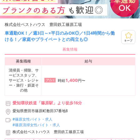
株式会社ベストハウス 豊田鉄工篠原工場
車通勤OK！／週3日～×平日のみOK◎／1日4時間から働
ける！／家庭やプライベートとの両立も◎
キープ
募集情報
募集職種
給与
清掃員・掃除、サ
ービススタッフ、
1,400
サービス・レジャ
ア/パ
時給
円〜
ー・旅行・娯楽そ
の他
愛知環状鉄道「篠原駅」より徒歩16分
愛知県豊田市篠原町敷田37番地8
#篠原女性バイト・求人
#篠原清掃女性バイト・求人
株式会社ベストハウス 豊田鉄工篠原工場