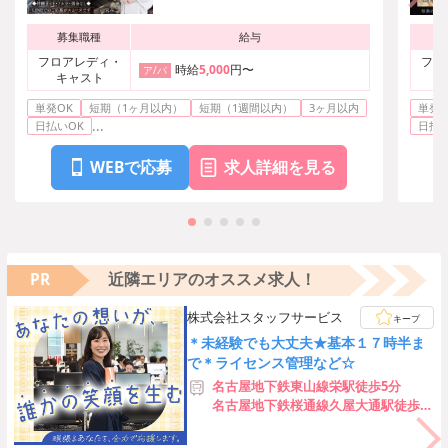
募集職種
給与
フロアレディ・
フロ
時給
5,000
円〜
ア/パ
キャスト
単発OK
短期（1ヶ月以内）
短期（1週間以内）
3ヶ月以内
単発O
...
日払いOK
日払い
WEBで応募
求人詳細を見る
PR
近隣エリアのオススメ求人！
株式会社スタッフサービス
キープ
＊未経験でも大丈夫★基本１７時半ま
で＊ライセンス管理など☆
名古屋地下鉄東山線栄駅徒歩5分
名古屋地下鉄桜通線久屋大通駅徒歩5
分