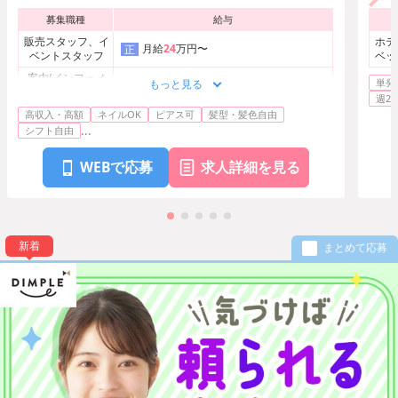
募集職種
給与
販売スタッフ、イ
ホテ
月給
24
万円〜
正
ベントスタッフ
ベッ
案内(インフォメ
単発
もっと見る
ーション/レセプ
正
週2
月給
24
万円〜
25
万円
ション)・フロン
高収入・高額
ネイルOK
ピアス可
髪型・髪色自由
ト・受付
...
シフト自由
WEBで応募
求人詳細を見る
新着
まとめて応募