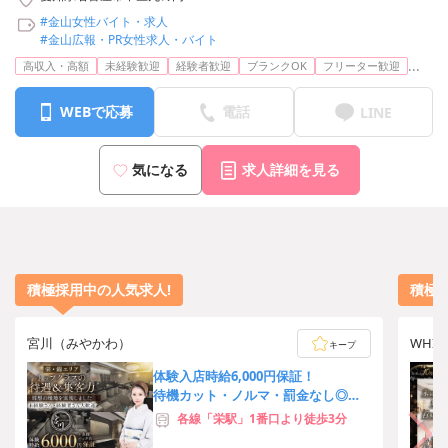
#金山女性バイト・求人
#金山広報・PR女性求人・バイト
...
高収入・高額
未経験歓迎
経験者歓迎
ブランクOK
フリーター歓迎
WEBで応募
電話
LINE
気になる
求人詳細を見る
積極採用中の人気求人!
積極
宮川（みやかわ）
WHI
キープ
体験入店時給6,000円保証！
待機カット・ノルマ・罰金なし◎
夜職デビューさんや移籍希望者さん
各線「栄駅」1番口より徒歩3分
大歓迎♪