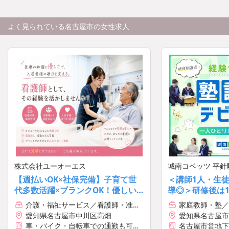
よく見られている名古屋市の女性求人
株式会社ユーオーエス
城南コベッツ 平針
【週払いOK×社保完備】子育て世
＜講師1人・生
代多数活躍×ブランクOK！優しい
導◎＞研修後は1授
施設長で安心×週2日〜◎
3,000円／駅チ
介護・福祉サービス／看護師・准看
家庭教師・塾／
護師
愛知県名古屋市中川区高畑
愛知県名古屋市
サンメゾン平針
車・バイク・自転車での通勤も可
名古屋市営地下