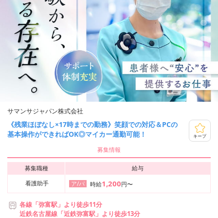
サマンサジャパン株式会社
《残業ほぼなし×17時までの勤務》笑顔での対応＆PCの
基本操作ができればOK◎マイカー通勤可能！
キープ
募集情報
募集職種
給与
1,200
看護助手
ア/パ
時給
円〜
各線「弥富駅」より徒歩11分
近鉄名古屋線「近鉄弥富駅」より徒歩13分