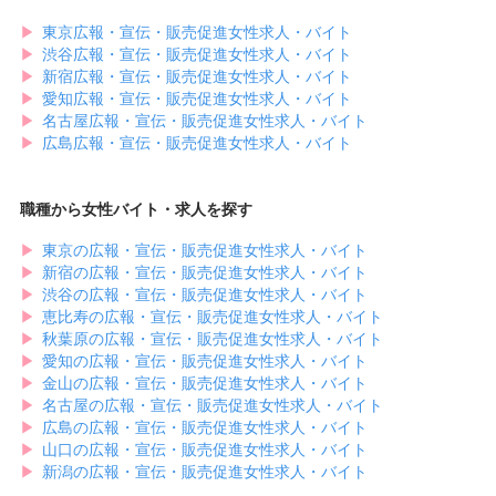
のアルバイトスタッフがおすすめです。未経験からでも一流の接客スキ
▶︎
東京広報・宣伝・販売促進女性求人・バイト
ルや調理スキルを磨ける職場が多いので、キャリアアップや就活にも役
▶︎
立ちます。福利厚生の面では、おいしい料理やスイーツをお得に食べら
渋谷広報・宣伝・販売促進女性求人・バイト
れる「まかない・食事補助」があるのが嬉しいですよね。
▶︎
新宿広報・宣伝・販売促進女性求人・バイト
このように、名古屋駅エリアには理想を実現できるアルバイト求人がた
▶︎
愛知広報・宣伝・販売促進女性求人・バイト
くさん揃っています！誰にとってもメリットとなる福利厚生や待遇を用
▶︎
名古屋広報・宣伝・販売促進女性求人・バイト
意している職場ばかりなので、気になる求人が見つかった女性はお早め
▶︎
広島広報・宣伝・販売促進女性求人・バイト
に応募してみてください。
職種から女性バイト・求人を探す
▶︎
東京の広報・宣伝・販売促進女性求人・バイト
▶︎
新宿の広報・宣伝・販売促進女性求人・バイト
▶︎
渋谷の広報・宣伝・販売促進女性求人・バイト
▶︎
恵比寿の広報・宣伝・販売促進女性求人・バイト
▶︎
秋葉原の広報・宣伝・販売促進女性求人・バイト
▶︎
愛知の広報・宣伝・販売促進女性求人・バイト
▶︎
金山の広報・宣伝・販売促進女性求人・バイト
▶︎
名古屋の広報・宣伝・販売促進女性求人・バイト
▶︎
広島の広報・宣伝・販売促進女性求人・バイト
▶︎
山口の広報・宣伝・販売促進女性求人・バイト
▶︎
新潟の広報・宣伝・販売促進女性求人・バイト