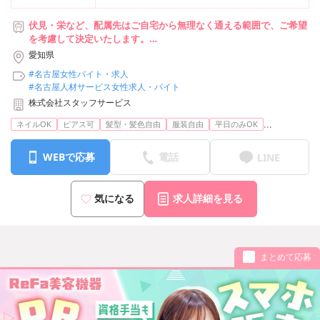
伏見・栄など、配属先はご自宅から無理なく通える範囲で、ご希望
を考慮して決定いたします。
#転勤なし#駅チカあり#通勤に便利なエリア多数#リモート導入企
愛知県
業も♪
#名古屋女性バイト・求人
#名古屋人材サービス女性求人・バイト
株式会社スタッフサービス
...
ネイルOK
ピアス可
髪型・髪色自由
服装自由
平日のみOK
WEBで応募
電話
LINE
気になる
求人詳細を見る
まとめて応募