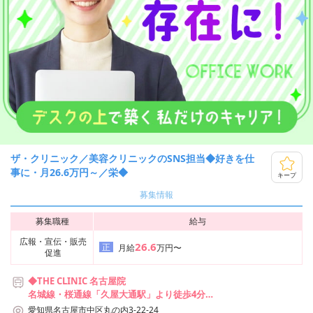
ザ・クリニック／美容クリニックのSNS担当◆好きを仕
事に・月26.6万円～／栄◆
キープ
募集情報
募集職種
給与
広報・宣伝・販売
26.6
正
月給
万円〜
促進
◆THE CLINIC 名古屋院
名城線・桜通線「久屋大通駅」より徒歩4分
東山線・名城線「栄駅」より徒歩10分
愛知県名古屋市中区丸の内3-22-24