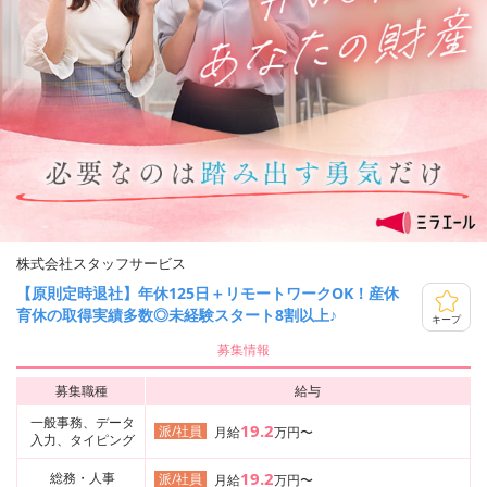
株式会社スタッフサービス
【原則定時退社】年休125日＋リモートワークOK！産休
育休の取得実績多数◎未経験スタート8割以上♪
キープ
募集情報
募集職種
給与
一般事務、データ
19.2
派/社員
月給
万円〜
入力、タイピング
19.2
総務・人事
派/社員
月給
万円〜