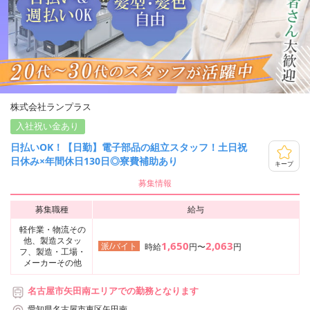
株式会社ランプラス
入社祝い金あり
日払いOK！【日勤】電子部品の組立スタッフ！土日祝
日休み×年間休日130日◎寮費補助あり
キープ
募集情報
募集職種
給与
軽作業・物流その
他、製造スタッ
1,650
2,063
派/バイト
時給
円〜
円
フ、製造・工場・
メーカーその他
名古屋市矢田南エリアでの勤務となります
愛知県名古屋市東区矢田南