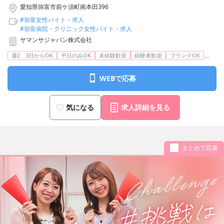
愛知県弥富市前ケ須町南本田396
#弥富女性バイト・求人
#弥富病院・クリニック女性バイト・求人
サマンサジャパン株式会社
...
週2、3日からOK
平日のみOK
未経験歓迎
経験者歓迎
ブランクOK
WEBで応募
気になる
求人詳細を見る
まとめて応募