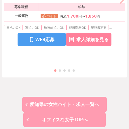
募集職種
給与
1,700
1,850
一般事務
派/バイト
時給
円〜
円
...
日払いOK
週払いOK
給与前払いOK
即日勤務OK
履歴書不要
WEB応募
求人詳細を見る
愛知県の女性バイト・求人一覧へ
オフィスな女子TOPへ