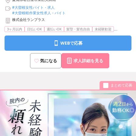
#大曽根女性バイト・求人
#大曽根軽作業女性求人・バイト
株式会社ランプラス
...
3ヶ月以内
日払いOK
週払いOK
髪型・髪色自由
未経験歓迎
WEBで応募
気になる
求人詳細を見る
まとめて応募