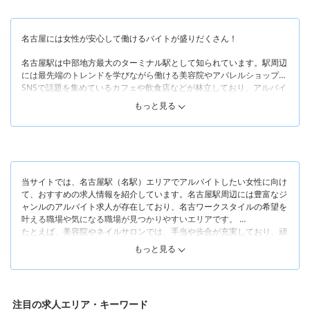
名古屋には女性が安心して働けるバイトが盛りだくさん！
名古屋駅は中部地方最大のターミナル駅として知られています。駅周辺
には最先端のトレンドを学びながら働ける美容院やアパレルショップ、
SNSで話題を集めているカフェや飲食店などが林立しており、アルバイ
トを探す女性にも人気のエリアです。
もっと見る
そんな名古屋駅周辺は、駅の出口「太閤通口」と「桜通口」「広小路
口」で雰囲気が若干異なっています。まず「太閤通口」は、新幹線の乗
り口があるエリア。名古屋グルメを堪能できる地下街もあって、地元の
人のみならず多数の観光客で賑わっています。
一方で「桜通口」「広小路口」は大きなショッピングモールや高層ビル
当サイトでは、名古屋駅（名駅）エリアでアルバイトしたい女性に向け
が複数存在しており、買い物を楽しむ人々やビジネスマン、OLなどが
て、おすすめの求人情報を紹介しています。名古屋駅周辺には豊富なジ
行き交うエリアです。カフェや飲食店、映画館や家電量販店など幅広い
ャンルのアルバイト求人が存在しており、名古ワークスタイルの希望を
お店が存在し、太閤通口よりも賑やかな印象があります。
叶える職場や気になる職場が見つかりやすいエリアです。
たくさんのお店が点在する名古屋駅周辺なら「たくさんの人が行き交う
たとえば、美容院やネイルサロンでは、手当や歩合が充実しており、頑
エリアでスタッフやお客様との出会いを楽しみたい」「おしゃれで洗練
張れば頑張るほど稼げる環境が整っています。研修制度やサポート体制
された街で楽しくアルバイトしたい」「交通利便性のいい場所で気軽に
もっと見る
が整っている職場ばかりなので、ハイレベルなスキルを磨きつつ効率的
働きたい」などの希望がある女性も、きっと理想のアルバイト先を探せ
に収入を増やすことが可能です。シフトの自由度が高く、子育て中のマ
るでしょう。当サイトでは、名古屋駅付近でアルバイトを探す女性に向
マさんが大事な家族を最優先にして働けるところも魅力です。
けておすすめの求人を紹介していますので、ぜひ参考にしてください！
注目の求人エリア・キーワード
また、未経験・無資格でアルバイトを始めたい女性は、飲食店やカフェ