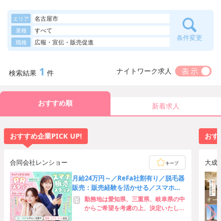
名古屋市
エリア
すべて
業種
条件変更
広報・宣伝・販売促進
職種
1
ナイトワーク求人
検索結果
件
おすすめ順
新着求人
おすすめ企業PICK UP!
おすす
合同会社レンショー
大成
キープ
月給24万円～／ReFa社割有り／脱毛器
販売：販売経験を活かせる／スマホ販
売：社会人デビューの方歓迎
勤務地は愛知県、三重県、岐阜県の中
からご希望を考慮の上、決定いたしま
す