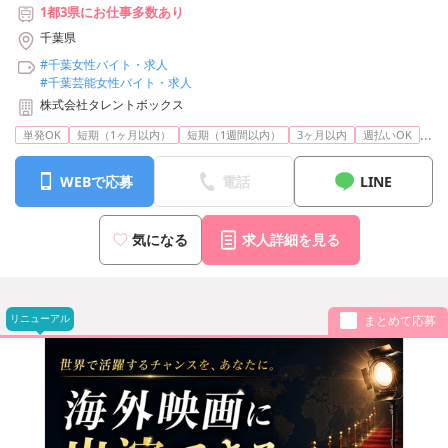
1都3県にお仕事多数あり
千葉県
#千葉女性バイト・求人
#千葉芸能女性バイト・求人
株式会社タレントボックス
...
単発OK
短期（1ヶ月以内）
短期（1週間以内）
3ヶ月以内
週払いOK
WEBで応募
電話
LINE
気になる
求人詳細を見る
リニューアル
まとめて応募