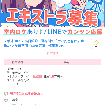
＜単発OK！＞高日給◎／登録制で「空いたときに」勤
務OK／年齢不問／LINE応募で採用率UP♪
キープ
募集情報
募集職種
給与
役者・エキスト
ラ・モデル、イベ
1.6
ントスタッフ、イ
ア/パ
日給
万円〜
ベント・芸能その
他
1都3県にお仕事多数あり
千葉県