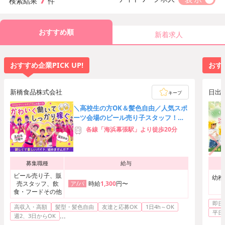
検索結果
件
おすすめ順
新着求人
おすすめ企業PICK UP!
おすす
新橋食品株式会社
日出
キープ
＼高校生の方OK＆髪色自由／人気スポ
ーツ会場のビール売り子スタッフ！友
達応募歓迎★時給3,000円可
各線「海浜幕張駅」より徒歩20分
募集職種
給与
ビール売り子、販
幼稚
売スタッフ、飲
時給
1,300
円〜
ア/パ
食・フードその他
即日
高収入・高額
髪型・髪色自由
友達と応募OK
1日4h～OK
平日
...
週2、3日からOK