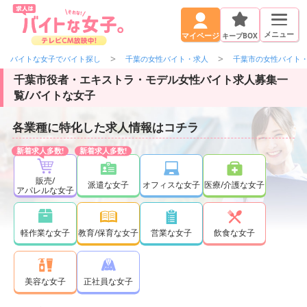
メニュー
キープBOX
マイページ
バイトな女子でバイト探し
千葉の女性バイト・求人
千葉市の女性バイト
千葉市役者・エキストラ・モデル女性バイト求人募集一
覧/バイトな女子
各業種に特化した求人情報はコチラ
販売/
派遣な女子
オフィスな女子
医療/介護な女子
アパレルな女子
軽作業な女子
教育/保育な女子
営業な女子
飲食な女子
正社員な女子
美容な女子