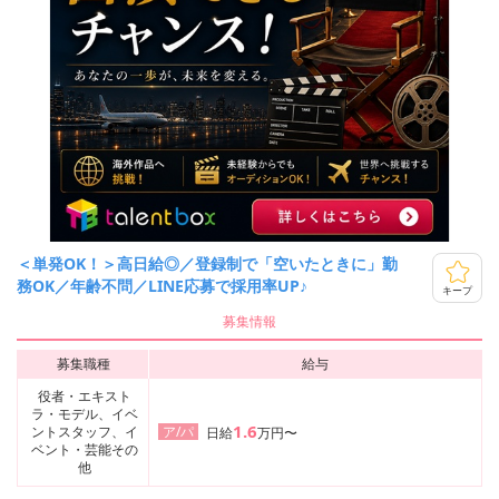
＜単発OK！＞高日給◎／登録制で「空いたときに」勤
務OK／年齢不問／LINE応募で採用率UP♪
キープ
募集情報
募集職種
給与
役者・エキスト
ラ・モデル、イベ
1.6
ントスタッフ、イ
ア/パ
日給
万円〜
ベント・芸能その
他