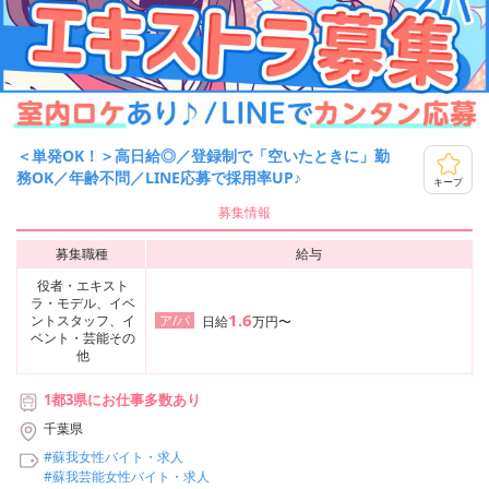
＜単発OK！＞高日給◎／登録制で「空いたときに」勤
務OK／年齢不問／LINE応募で採用率UP♪
キープ
募集情報
募集職種
給与
役者・エキスト
ラ・モデル、イベ
1.6
ントスタッフ、イ
ア/パ
日給
万円〜
ベント・芸能その
他
1都3県にお仕事多数あり
千葉県
#蘇我女性バイト・求人
#蘇我芸能女性バイト・求人