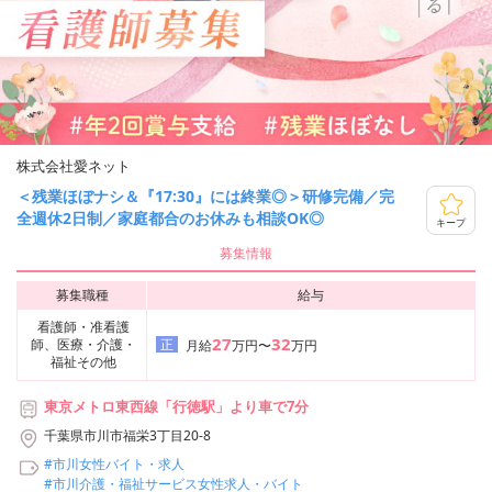
株式会社愛ネット
＜残業ほぼナシ＆『17:30』には終業◎＞研修完備／完
全週休2日制／家庭都合のお休みも相談OK◎
キープ
募集情報
募集職種
給与
看護師・准看護
27
32
師、医療・介護・
正
月給
万円〜
万円
福祉その他
東京メトロ東西線「行徳駅」より車で7分
千葉県市川市福栄3丁目20-8
#市川女性バイト・求人
#市川介護・福祉サービス女性求人・バイト