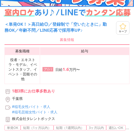
＜単発OK！＞高日給◎／登録制で「空いたときに」勤
務OK／年齢不問／LINE応募で採用率UP♪
キープ
募集情報
募集職種
給与
役者・エキスト
ラ・モデル、イベ
1.6
ントスタッフ、イ
ア/パ
日給
万円〜
ベント・芸能その
他
1都3県にお仕事多数あり
千葉県
#稲毛女性バイト・求人
#稲毛芸能女性バイト・求人
株式会社タレントボックス
...
単発OK
短期（1ヶ月以内）
短期（1週間以内）
3ヶ月以内
週払いOK