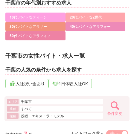
千葉市の年代別おすすめ求人
10代
バイトなティーン
20代
バイトなZ世代
30代
バイトなアラサー
40代
バイトなアラフォー
50代
バイトなアラフィフ
千葉市の女性バイト・求人一覧
千葉の人気の条件から求人を探す
入社祝い金あり
1日体験入社OK
千葉市
エリア
すべて
業種
条件変更
役者・エキストラ・モデル
職種
7
ナイトワーク求人