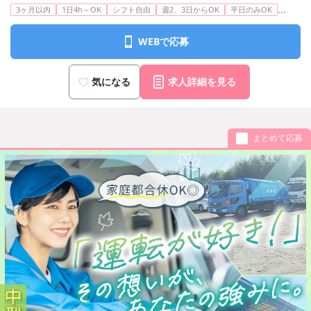
...
3ヶ月以内
1日4h～OK
シフト自由
週2、3日からOK
平日のみOK
WEBで応募
気になる
求人詳細を見る
まとめて応募