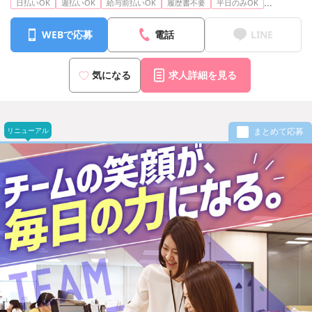
...
日払いOK
週払いOK
給与前払いOK
履歴書不要
平日のみOK
WEBで応募
電話
LINE
気になる
求人詳細を見る
リニューアル
まとめて応募