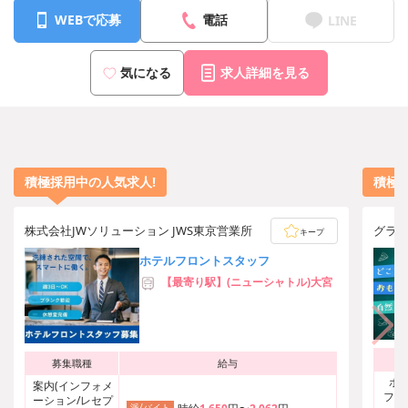
WEBで応募
電話
LINE
気になる
求人詳細を見る
積極採用中の人気求人!
積極
株式会社JWソリューション JWS東京営業所
グラ
キープ
ホテルフロントスタッフ
【最寄り駅】(ニューシャトル)大宮
募集職種
給与
ホ
案内(インフォメ
フ、
ーション/レセプ
派/バイト