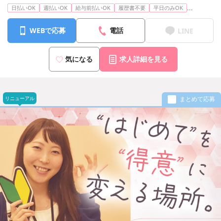
...
日払いOK
週払いOK
給与前払いOK
履歴書不要
平日のみOK
WEBで応募
電話
LINE
気になる
求人詳細を見る
リニューアル
まとめて応募