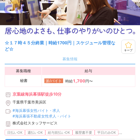
☆１７時４５分終業｜時給1700円｜スケジュール管理な
ど☆
キープ
募集情報
募集職種
給与
1,700
秘書
派/バイト
時給
円〜
京葉線海浜幕張駅徒歩10分
千葉県千葉市美浜区
#海浜幕張女性バイト・求人
#海浜幕張不動産女性求人・バイト
株式会社スタッフサービス
...
日払いOK
週払いOK
給与前払いOK
履歴書不要
平日のみOK