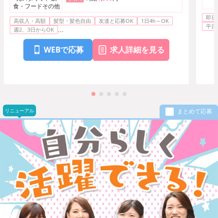
食・フードその他
即日
高収入・高額
髪型・髪色自由
友達と応募OK
1日4h～OK
平日
...
週2、3日からOK
WEBで応募
求人詳細を見る
リニューアル
まとめて応募