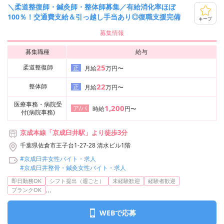
＼柔道整復師・鍼灸師・整体師募集／有給消化率ほぼ
100％！交通費支給＆引っ越し手当あり◎復職支援完備
キープ
募集情報
募集職種
給与
25
柔道整復師
正
月給
万円〜
22
整体師
正
月給
万円〜
医療事務・病院受
1,200
ア/パ
時給
円〜
付(病院事務)
京成本線「京成臼井駅」より徒歩3分
千葉県佐倉市王子台1-27-28 清水ビル1階
#京成臼井女性バイト・求人
#京成臼井整骨・鍼灸女性バイト・求人
即日勤務OK
シフト提出（週ごと）
未経験歓迎
経験者歓迎
...
ブランクOK
WEBで応募