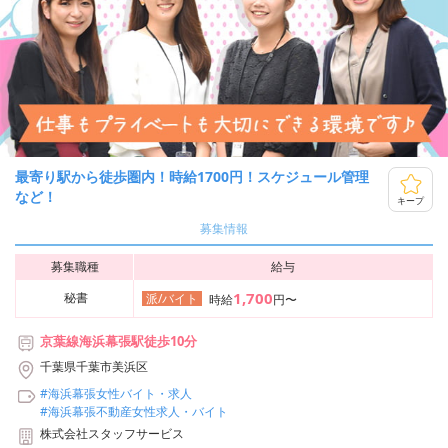
最寄り駅から徒歩圏内！時給1700円！スケジュール管理
など！
キープ
募集情報
募集職種
給与
1,700
秘書
派/バイト
時給
円〜
京葉線海浜幕張駅徒歩10分
千葉県千葉市美浜区
#海浜幕張女性バイト・求人
#海浜幕張不動産女性求人・バイト
株式会社スタッフサービス