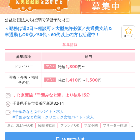
公益財団法人ちば県民保健予防財団
＜勤務は週2日〜相談可＞大型免許必須／交通費支給＆
車通勤もOK◎／50代～60代以上の方も活躍中！
キープ
募集情報
募集職種
給与
1,300
ドライバー
ア/パ
時給
円〜
医療・介護・福祉
1,410
1,500
ア/パ
時給
円〜
円
その他
ＪＲ京葉線「千葉みなと駅」より徒歩15分
千葉県千葉市美浜区新港32-14
#千葉みなと女性バイト・求人
#千葉みなと病院・クリニック女性バイト・求人
...
週2、3日からOK
経験者歓迎
ブランクOK
学歴不問
フリーター歓迎
WEBで応募