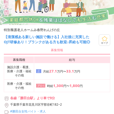
特別養護老人ホームみ春野れんげの丘
【清潔感ある新しい施設で働ける】入社後に充実した
OJT研修あり！ブランクがある方も歓迎♪昇給も可能◎
キープ
募集情報
募集職種
給与
施設介護・看護、
27.1
33.1
医療・介護・福祉
正
月給
万円〜
万円
その他
医療・介護・福祉
1,300
1,800
ア/パ
時給
円〜
円
その他
各線「勝田台駅」より車で9分
千葉県千葉市花見川区宇那谷町182−2
#勝田台女性バイト・求人