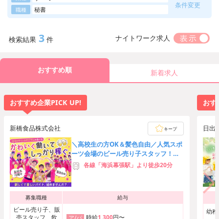
条件変更
秘書
職種
3
ナイトワーク求人
検索結果
件
おすすめ順
新着求人
おすすめ企業PICK UP!
おすす
新橋食品株式会社
日出
キープ
＼高校生の方OK＆髪色自由／人気スポ
ーツ会場のビール売り子スタッフ！友
達応募歓迎★時給3,000円可
各線「海浜幕張駅」より徒歩20分
募集職種
給与
ビール売り子、販
幼稚
売スタッフ、飲
時給
1,300
円〜
ア/パ