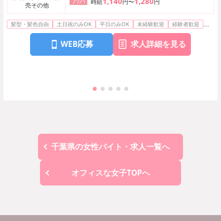
1,140
1,280
ア/パ
時給
円〜
円
売その他
...
髪型・髪色自由
土日祝のみOK
平日のみOK
未経験歓迎
経験者歓迎
WEB応募
求人詳細を見る
千葉県の女性バイト・求人一覧へ
オフィスな女子TOPへ