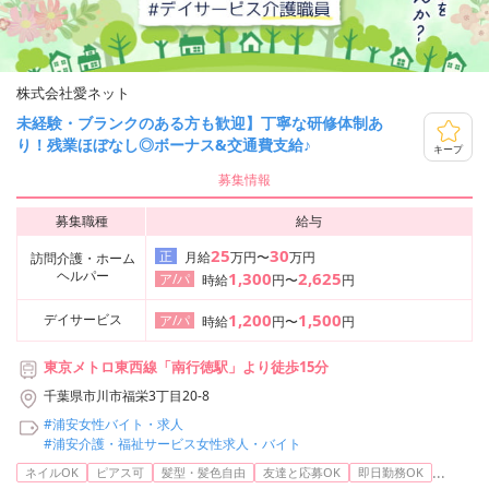
株式会社愛ネット
未経験・ブランクのある方も歓迎】丁寧な研修体制あ
り！残業ほぼなし◎ボーナス&交通費支給♪
キープ
募集情報
募集職種
給与
25
30
正
月給
万円〜
万円
訪問介護・ホーム
ヘルパー
1,300
2,625
ア/パ
時給
円〜
円
1,200
1,500
デイサービス
ア/パ
時給
円〜
円
東京メトロ東西線「南行徳駅」より徒歩15分
千葉県市川市福栄3丁目20-8
#浦安女性バイト・求人
#浦安介護・福祉サービス女性求人・バイト
...
ネイルOK
ピアス可
髪型・髪色自由
友達と応募OK
即日勤務OK