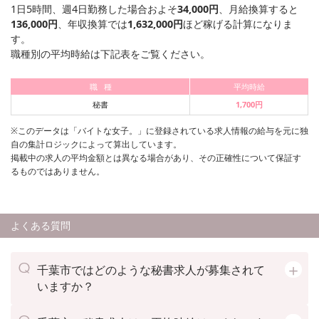
1日5時間、週4日勤務した場合およそ
34,000円
、月給換算すると
136,000円
、年収換算では
1,632,000円
ほど稼げる計算になりま
す。
職種別の平均時給は下記表をご覧ください。
職 種
平均時給
秘書
1,700円
※このデータは「バイトな女子。」に登録されている求人情報の給与を元に独
自の集計ロジックによって算出しています。
掲載中の求人の平均金額とは異なる場合があり、その正確性について保証す
るものではありません。
よくある質問
千葉市ではどのような秘書求人が募集されて
いますか？