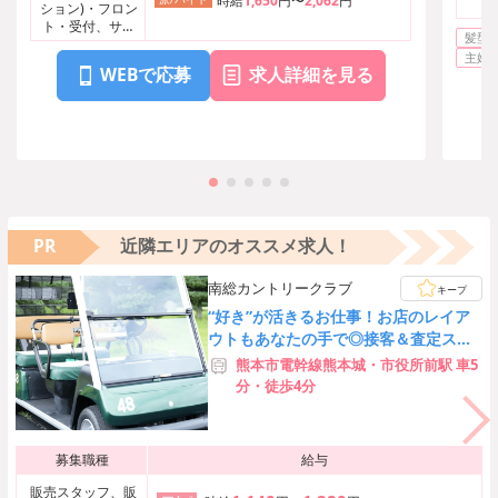
時給
1,650
円〜
2,062
円
ション)・フロン
ト・受付、サー
髪型
ビス・レジャ
主婦
ー・旅行・娯楽
WEBで応募
求人詳細を見る
その他
PR
近隣エリアのオススメ求人！
南総カントリークラブ
キープ
“好き”が活きるお仕事！お店のレイア
ウトもあなたの手で◎接客＆査定スキ
ルも身につく♪[22029]
熊本市電幹線熊本城・市役所前駅 車5
分・徒歩4分
募集職種
給与
販売スタッフ、販