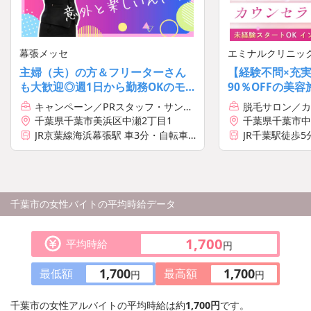
幕張メッセ
エミナルクリニッ
主婦（夫）の方＆フリーターさん
【経験不問×充
も大歓迎◎週1日から勤務OKのモ
90％OFFの美
デルスタッフ募集！日払い＆短期
与年3回と業界
キャンペーン／PRスタッフ・サンプ
脱毛サロン／カ
OK♪[13615]
遇＆収入
リング
千葉県千葉市美浜区中瀬2丁目1
千葉県千葉市中
11 常盤ビル7階
JR京葉線海浜幕張駅 車3分・自転車4
JR千葉駅徒歩5
分・徒歩11分
千葉市の女性バイトの平均時給データ
1,700
平均時給
円
1,700
1,700
最低額
最高額
円
円
千葉市の女性アルバイトの平均時給は約
1,700円
です。