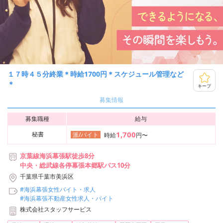
１７時４５分終業＊時給1700円＊スケジュール管理など
＊
キープ
募集情報
募集職種
給与
1,700
秘書
派/バイト
時給
円〜
京葉線海浜幕張駅徒歩8分
中央・総武線各停幕張本郷駅バス10分
千葉県千葉市美浜区
#海浜幕張女性バイト・求人
#海浜幕張不動産女性求人・バイト
株式会社スタッフサービス