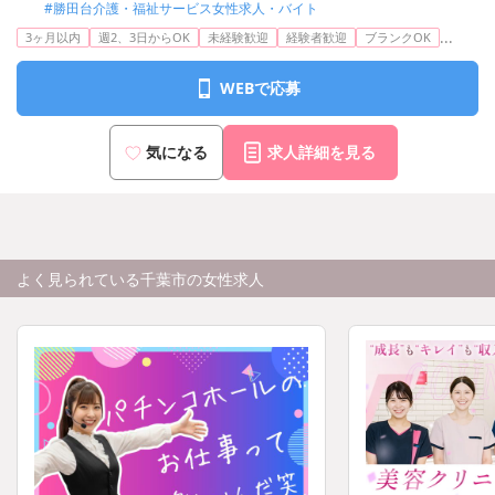
#勝田台介護・福祉サービス女性求人・バイト
...
3ヶ月以内
週2、3日からOK
未経験歓迎
経験者歓迎
ブランクOK
WEBで応募
気になる
求人詳細を見る
よく見られている千葉市の女性求人