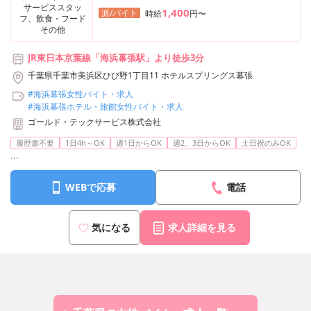
サービススタッ
1,400
派/バイト
時給
円〜
フ、飲食・フード
その他
JR東日本京葉線「海浜幕張駅」より徒歩3分
千葉県千葉市美浜区ひび野1丁目11 ホテルスプリングス幕張
#海浜幕張女性バイト・求人
#海浜幕張ホテル・旅館女性バイト・求人
ゴールド・テックサービス株式会社
履歴書不要
1日4h～OK
週1日からOK
週2、3日からOK
土日祝のみOK
...
WEBで応募
電話
気になる
求人詳細を見る