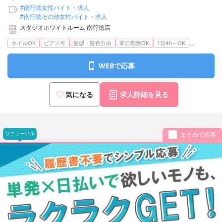
#南行徳女性バイト・求人
#南行徳その他女性バイト・求人
スタジオホワイトルーム 南行徳店
...
ネイルOK
ピアス可
髪型・髪色自由
即日勤務OK
1日4h～OK
WEBで応募
気になる
求人詳細を見る
リニューアル
まとめて応募