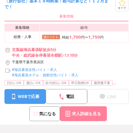
〔旅行会社〕基本１８時終業！給与計算など！１２月ま
で！
キープ
募集情報
募集職種
給与
1,700
1,750
総務・人事
派/バイト
時給
円〜
円
京葉線海浜幕張駅徒歩5分
中央・総武線各停幕張本郷駅バス10分
千葉県千葉市美浜区
#海浜幕張女性バイト・求人
#海浜幕張ホテル・旅館女性バイト・求人
...
日払いOK
週払いOK
給与前払いOK
即日勤務OK
履歴書不要
WEBで応募
電話
LINE
気になる
求人詳細を見る