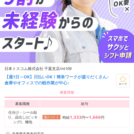
日本トスコム株式会社 千葉支店/nt109
【週1日～OK】日払いOK！簡単ワークが盛りだくさん♪
倉庫やオフィスでの軽作業が中心♪
キープ
募集情報
募集職種
給与
仕分け・シール貼
1,333
1,666
り、品出し(ピッキ
派/バイト
時給
円〜
円
ング)、梱包
千葉県千葉市稲毛区