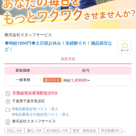
株式会社スタッフサービス
◆時給1800円◆土日祝お休み！未経験ＯＫ！備品発注な
ど！
キープ
募集情報
募集職種
給与
1,800
一般事務
派/バイト
時給
円〜
京葉線海浜幕張駅徒歩5分
千葉県千葉市美浜区
#海浜幕張女性バイト・求人
#海浜幕張その他女性バイト・求人
株式会社スタッフサービス
...
日払いOK
週払いOK
給与前払いOK
髪型・髪色自由
即日勤務OK