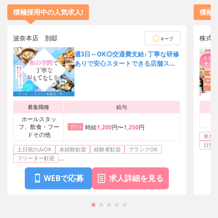
積極採用中の人気求人!
積極
波奈本店 別邸
株式
キープ
週3日～OK◎交通費支給♪丁寧な研修
ありで安心スタートできる店舗スタ
ッフ募集！[20687]
募集職種
給与
ホールスタッ
フ、飲食・フー
ア/パ
時給
1,200
円〜
1,250
円
ドその他
単発O
日払い
土日祝のみOK
未経験歓迎
経験者歓迎
ブランクOK
...
フリーター歓迎
WEBで応募
求人詳細を見る