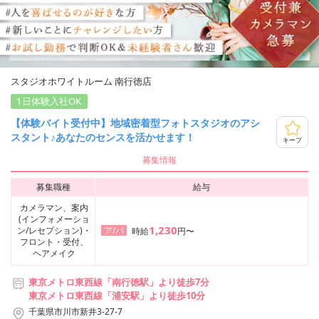
スタジオホワイトルーム 南行徳店
1日体験入社OK
【体験バイト受付中】地域密着型フォトスタジオのアシ
スタント♪あなたのセンスを活かせます！
キープ
募集情報
募集職種
給与
カメラマン、案内
(インフォメーショ
1,230
ン/レセプション)・
ア/パ
時給
円〜
フロント・受付、
ヘアメイク
東京メトロ東西線「南行徳駅」より徒歩7分
東京メトロ東西線「浦安駅」より徒歩10分
千葉県市川市新井3-27-7