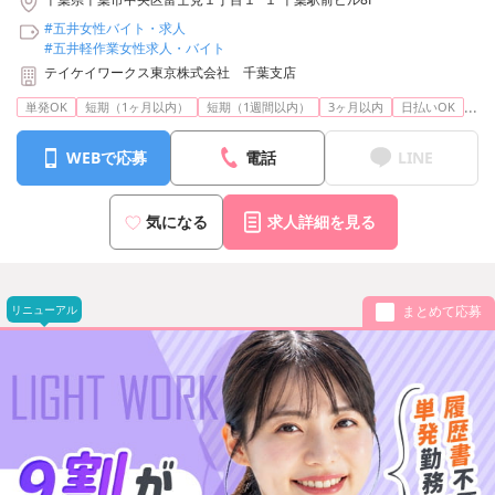
#五井女性バイト・求人
#五井軽作業女性求人・バイト
テイケイワークス東京株式会社 千葉支店
...
単発OK
短期（1ヶ月以内）
短期（1週間以内）
3ヶ月以内
日払いOK
WEBで応募
電話
LINE
気になる
求人詳細を見る
リニューアル
まとめて応募