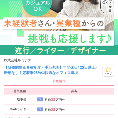
株式会社ルミナス
【研修制度＆各種制度・手当充実】年間休日125日以上♪
転勤なし！定着率95%◎快適なオフィス環境
キープ
募集情報
募集職種
給与
23
一般事務
正
月給
万円〜
23
Webライター
正
月給
万円〜