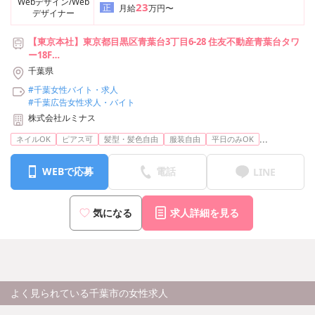
Webデザイン/Web
23
正
月給
万円〜
デザイナー
【東京本社】東京都目黒区青葉台3丁目6-28 住友不動産青葉台タワ
ー18F
【池袋支社】東京都豊島区池袋2-49-14 恩永メルヴェイユ 201号室
千葉県
【横浜支社】神奈川県横浜市神奈川区台町17-1 マストビル4階E1号
#千葉女性バイト・求人
室
#千葉広告女性求人・バイト
【名古屋支社】愛知県名古屋市中村区竹橋町15-16 ジュモール名駅
株式会社ルミナス
WEST 8F
【大阪支社】大阪府大阪市北区梅田3-3-20 明治安田生命大阪梅田ビ
...
ネイルOK
ピアス可
髪型・髪色自由
服装自由
平日のみOK
ル23階
※上記から希望の勤務地で勤務可能です
WEBで応募
電話
LINE
気になる
求人詳細を見る
よく見られている千葉市の女性求人