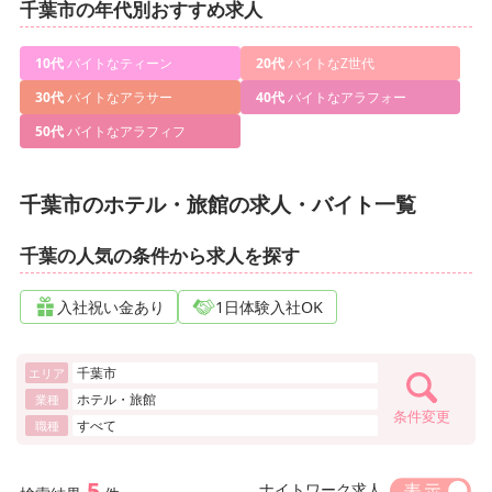
千葉市の年代別おすすめ求人
10代
バイトなティーン
20代
バイトなZ世代
30代
バイトなアラサー
40代
バイトなアラフォー
50代
バイトなアラフィフ
千葉市のホテル・旅館の求人・バイト一覧
千葉の人気の条件から求人を探す
入社祝い金あり
1日体験入社OK
千葉市
エリア
ホテル・旅館
業種
条件変更
すべて
職種
5
ナイトワーク求人