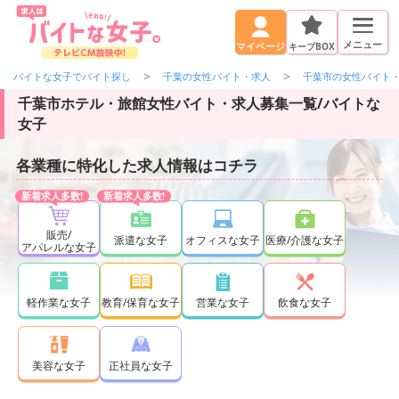
メニュー
キープBOX
マイページ
バイトな女子でバイト探し
千葉の女性バイト・求人
千葉市の女性バイト
千葉市ホテル・旅館女性バイト・求人募集一覧/バイトな
女子
各業種に特化した求人情報はコチラ
販売/
派遣な女子
オフィスな女子
医療/介護な女子
アパレルな女子
軽作業な女子
教育/保育な女子
営業な女子
飲食な女子
正社員な女子
美容な女子