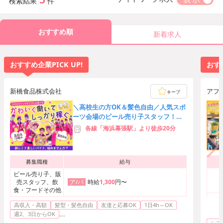
検索結果
件
おすすめ順
新着求人
おすすめ企業PICK UP!
おすす
新橋食品株式会社
アフタ
キープ
＼高校生の方OK＆髪色自由／人気スポ
ーツ会場のビール売り子スタッフ！友
達応募歓迎★時給3,000円可
各線「海浜幕張駅」より徒歩20分
募集職種
給与
ビール売り子、販
売スタッフ、飲
時給
1,300
円〜
ア/パ
食・フードその他
高収入・高額
髪型・髪色自由
友達と応募OK
1日4h～OK
...
週2、3日からOK
シフ