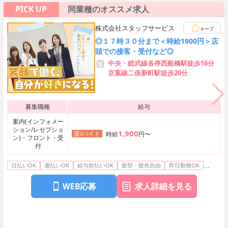
PICK UP
同業種のオススメ求人
株式会社スタッフサービス
キープ
◎１７時３０分まで＜時給1900円＞店
頭での接客・受付など◎
中央・総武線各停西船橋駅徒歩16分
京葉線二俣新町駅徒歩20分
募集職種
給与
案内(インフォメー
ション/レセプショ
1,900
派/バイト
時給
円〜
ン)・フロント・受
付
...
日払いOK
週払いOK
給与前払いOK
髪型・髪色自由
即日勤務OK
WEB応募
求人詳細を見る