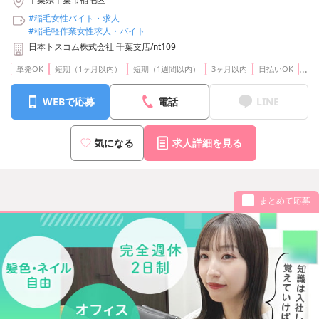
#稲毛女性バイト・求人
#稲毛軽作業女性求人・バイト
日本トスコム株式会社 千葉支店/nt109
...
単発OK
短期（1ヶ月以内）
短期（1週間以内）
3ヶ月以内
日払いOK
WEBで応募
電話
LINE
気になる
求人詳細を見る
まとめて応募