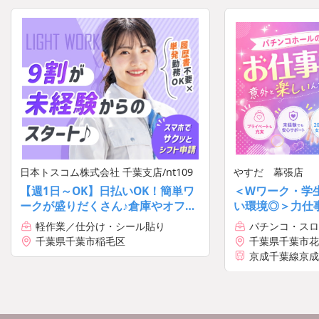
日本トスコム株式会社 千葉支店/nt109
やすだ 幕張店
【週1日～OK】日払いOK！簡単ワ
＜Wワーク・学
ークが盛りだくさん♪倉庫やオフィ
い環境◎＞力仕
スでの軽作業が中心♪
フォロー充実の
軽作業／仕分け・シール貼り
パチンコ・スロ
髪色自由♪[10184
フ
千葉県千葉市稲毛区
千葉県千葉市花見
3
京成千葉線京成
車4分・徒歩11