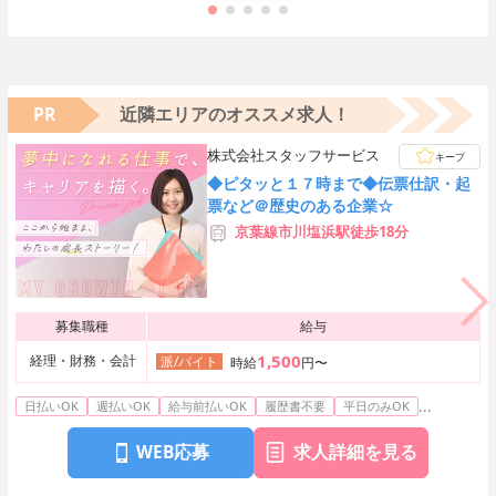
PR
近隣エリアのオススメ求人！
株式会社スタッフサービス
キープ
◆ピタッと１７時まで◆伝票仕訳・起
票など＠歴史のある企業☆
京葉線市川塩浜駅徒歩18分
募集職種
給与
1,500
経理・財務・会計
派/バイト
時給
円〜
...
日払いOK
週払いOK
給与前払いOK
履歴書不要
平日のみOK
WEB応募
求人詳細を見る