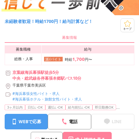
未経験者歓迎！時給1700円！給与計算など！
キープ
募集情報
募集職種
給与
1,700
総務・人事
派/バイト
時給
円〜
京葉線海浜幕張駅徒歩5分
中央・総武線各停幕張本郷駅バス10分
千葉県千葉市美浜区
#海浜幕張女性バイト・求人
#海浜幕張ホテル・旅館女性バイト・求人
...
3ヶ月以内
日払いOK
週払いOK
給与前払いOK
即日勤務OK
WEBで応募
電話
LINE