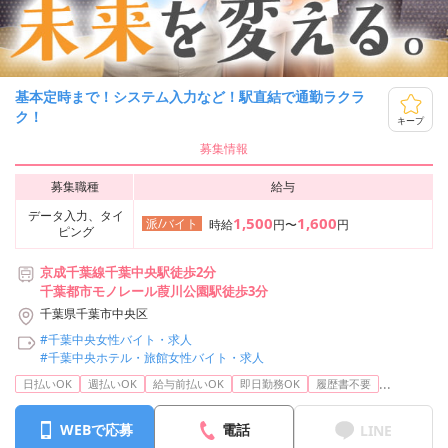
基本定時まで！システム入力など！駅直結で通勤ラクラ
ク！
キープ
募集情報
募集職種
給与
データ入力、タイ
1,500
1,600
派/バイト
時給
円〜
円
ピング
京成千葉線千葉中央駅徒歩2分
千葉都市モノレール葭川公園駅徒歩3分
千葉県千葉市中央区
#千葉中央女性バイト・求人
#千葉中央ホテル・旅館女性バイト・求人
...
日払いOK
週払いOK
給与前払いOK
即日勤務OK
履歴書不要
WEBで応募
電話
LINE