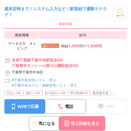
基本定時まで！システム入力など！駅直結で通勤ラクラ
ク！
キープ
募集情報
募集職種
給与
データ入力、タイ
1,500
1,600
派/バイト
時給
円〜
円
ピング
京成千葉線千葉中央駅徒歩2分
千葉都市モノレール葭川公園駅徒歩3分
千葉県千葉市中央区
#千葉中央女性バイト・求人
#千葉中央ホテル・旅館女性バイト・求人
...
日払いOK
週払いOK
給与前払いOK
即日勤務OK
履歴書不要
WEBで応募
電話
LINE
気になる
求人詳細を見る