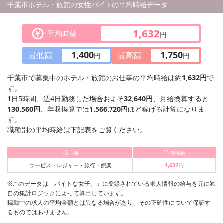
千葉市ホテル・旅館の女性バイトの平均時給データ
1,632
平均時給
円
1,400
1,750
最低額
最高額
円
円
千葉市で募集中のホテル・旅館のお仕事の平均時給は約
1,632円
で
す。
1日5時間、週4日勤務した場合およそ
32,640円
、月給換算すると
130,560円
、年収換算では
1,566,720円
ほど稼げる計算になりま
す。
職種別の平均時給は下記表をご覧ください。
職 種
平均時給
サービス・レジャー・旅行・娯楽
1,632円
※このデータは「バイトな女子。」に登録されている求人情報の給与を元に独
自の集計ロジックによって算出しています。
掲載中の求人の平均金額とは異なる場合があり、その正確性について保証す
るものではありません。