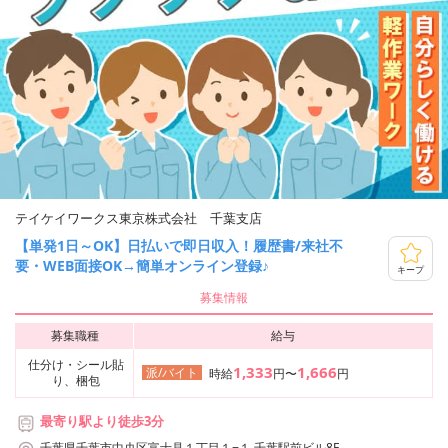
テイケイワークス東京株式会社 千葉支店
【単発1日～OK】日払いで即日収入！履歴書/来社不
要・WEB面接OK→簡単オンライン登録♪
キープ
募集情報
募集職種
給与
仕分け・シール貼
1,333
1,666
派/バイト
時給
円〜
円
り、梱包
最寄り駅より徒歩3分
千葉県千葉市中央区富士見１丁目１−１ 千葉駅前ビル8F