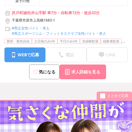
楽その他
JR片町線松井山手駅 車7分・自転車12分・徒歩32分
千葉県市原市上高根1683-1
#馬立女性バイト・求人
#馬立スポーツジム・フィットネスクラブ女性バイト・求人
...
髪型・髪色自由
土日祝のみOK
平日のみOK
未経験歓迎
経験者歓迎
WEBで応募
電話
LINE
気になる
求人詳細を見る
まとめて応募