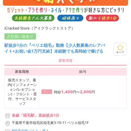
iCracked Store（アイクラックトストア）
入社祝い金あり
駅徒歩1分の『ペリエ稲毛』勤務【少人数募集のレアバ
イト×お祝い金1万円支給】未経験でも高時給で稼げる
キープ
募集情報
募集職種
給与
販売スタッフ、案
内(インフォメーシ
ョン/レセプショ
1,400
2,000
ア/パ
時給
円〜
円
ン)・フロント・受
付、サービススタ
ッフ
各線「稲毛駅」直結徒歩1分
千葉県千葉市稲毛区稲毛東3-19-11 ペリエ稲毛1F
#稲毛女性バイト・求人