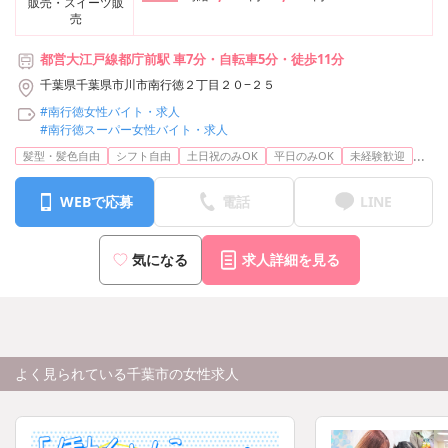
販売・スイーツ販
売
都営大江戸線都庁前駅 車7分・自転車5分・徒歩11分
千葉県千葉県市川市南行徳２丁目２０−２５
#南行徳女性バイト・求人
#南行徳スーパー女性バイト・求人
...
髪型・髪色自由
シフト自由
土日祝のみOK
平日のみOK
未経験歓迎
WEBで応募
電話
LINE
気になる
求人詳細を見る
よく見られている千葉市の女性求人