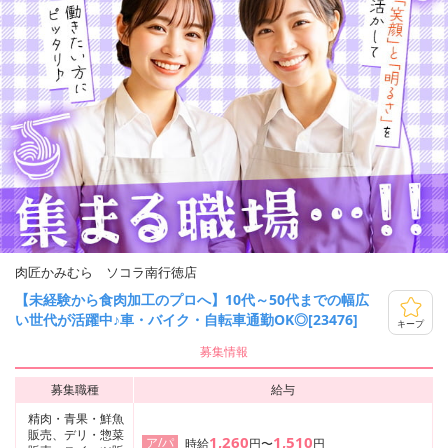
肉匠かみむら ソコラ南行徳店
【未経験から食肉加工のプロへ】10代～50代までの幅広
い世代が活躍中♪車・バイク・自転車通勤OK◎[23476]
キープ
募集情報
募集職種
給与
精肉・青果・鮮魚
販売、デリ・惣菜
1,260
1,510
ア/パ
時給
円〜
円