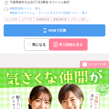
千葉県柏市大山台2丁目3番地 モラージュ柏2F
#柏市女性バイト・求人
#柏市スポーツジム・フィットネスクラブ女性バイト・求人
...
ネイルOK
ピアス可
未経験歓迎
経験者歓迎
ブランクOK
WEBで応募
気になる
求人詳細を見る
まとめて応募