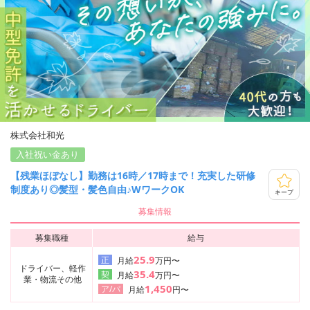
株式会社和光
入社祝い金あり
【残業ほぼなし】勤務は16時／17時まで！充実した研修
制度あり◎髪型・髪色自由♪WワークOK
キープ
募集情報
募集職種
給与
25.9
正
月給
万円〜
ドライバー、軽作
35.4
契
月給
万円〜
業・物流その他
1,450
ア/パ
月給
円〜