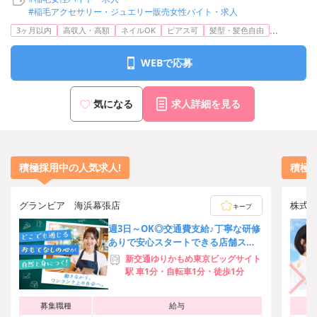
#稲毛アクセサリー・ジュエリー販売女性バイト・求人
...
3ヶ月以内
高収入・高額
ネイルOK
ピアス可
髪型・髪色自由
WEBで応募
気になる
求人詳細を見る
積極採用中の人気求人!
積極
グランビア 海浜幕張店
株式会社
キープ
週3日～OK◎交通費支給♪丁寧な研修
ありで安心スタートできる店舗スタ
ッフ募集！[23501]
新交通ゆりかもめ東京ビッグサイト
駅 車1分・自転車1分・徒歩1分
募集職種
給与