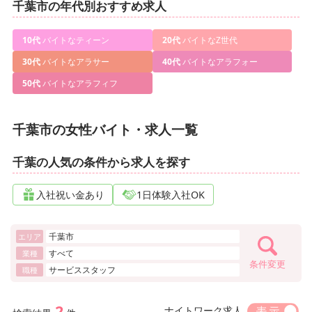
千葉市の年代別おすすめ求人
10代
バイトなティーン
20代
バイトなZ世代
30代
バイトなアラサー
40代
バイトなアラフォー
50代
バイトなアラフィフ
千葉市の女性バイト・求人一覧
千葉の人気の条件から求人を探す
入社祝い金あり
1日体験入社OK
千葉市
エリア
すべて
業種
条件変更
サービススタッフ
職種
2
ナイトワーク求人