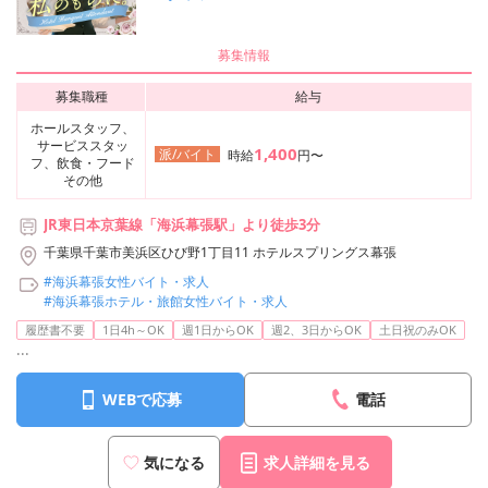
募集情報
募集職種
給与
ホールスタッフ、
サービススタッ
1,400
派/バイト
時給
円〜
フ、飲食・フード
その他
JR東日本京葉線「海浜幕張駅」より徒歩3分
千葉県千葉市美浜区ひび野1丁目11 ホテルスプリングス幕張
#海浜幕張女性バイト・求人
#海浜幕張ホテル・旅館女性バイト・求人
履歴書不要
1日4h～OK
週1日からOK
週2、3日からOK
土日祝のみOK
...
WEBで応募
電話
気になる
求人詳細を見る