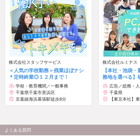
株式会社スタッフサービス
株式会社ルミナス
＜人気の学校勤務＞残業ほぼナシ
【本社・池袋・
＊定時終業◎１２月まで！
務地を選べる】
3ヶ月OJTあり！
学校・教育機関／一般事務
広告／総務・人
千葉県千葉市美浜区
千葉県
京葉線海浜幕張駅徒歩8分
【東京本社】東
目6-28 住友
【新宿支社】東
目7-1 新宿第
階
【池袋支社】東京
よくある質問
14 恩永メルヴ
【横浜支社】神