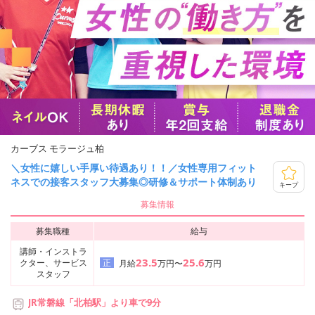
カーブス モラージュ柏
＼女性に嬉しい手厚い待遇あり！！／女性専用フィット
ネスでの接客スタッフ大募集◎研修＆サポート体制あり
キープ
募集情報
募集職種
給与
講師・インストラ
23.5
25.6
クター、サービス
正
月給
万円〜
万円
スタッフ
JR常磐線「北柏駅」より車で9分