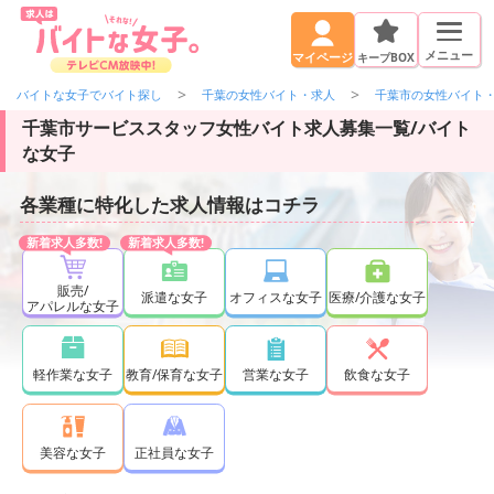
メニュー
キープBOX
マイページ
バイトな女子でバイト探し
千葉の女性バイト・求人
千葉市の女性バイト
千葉市サービススタッフ女性バイト求人募集一覧/バイト
な女子
各業種に特化した求人情報はコチラ
販売/
派遣な女子
オフィスな女子
医療/介護な女子
アパレルな女子
軽作業な女子
教育/保育な女子
営業な女子
飲食な女子
正社員な女子
美容な女子