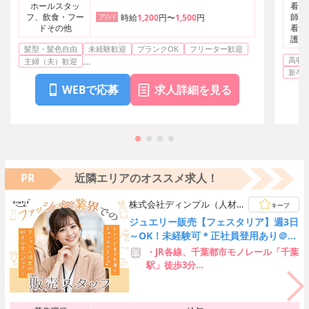
ホールスタッ
看護
フ、飲食・フー
師、
ア/パ
時給
1,200
円〜
1,500
円
ドその他
看護
護・
髪型・髪色自由
未経験歓迎
ブランクOK
フリーター歓迎
高収
...
主婦（夫）歓迎
新卒
WEBで応募
求人詳細を見る
PR
近隣エリアのオススメ求人！
株式会社ディンプル（人材サ
キープ
ービス会社）
ジュエリー販売【フェスタリア】週3日
～OK！未経験可＊正社員登用あり＠千
葉そごう
・JR各線、千葉都市モノレール「千葉
駅」徒歩3分
・京成千葉線「京成千葉駅」スグ