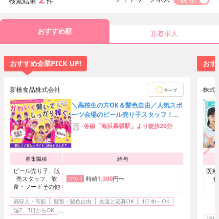
検索結果
件
おすすめ順
新着求人
おすすめ企業PICK UP!
おすす
新橋食品株式会社
株式
キープ
＼高校生の方OK＆髪色自由／人気スポ
ーツ会場のビール売り子スタッフ！友
達応募歓迎★時給3,000円可
各線「海浜幕張駅」より徒歩20分
募集職種
給与
ビール売り子、販
医療
売スタッフ、飲
時給
1,300
円〜
付
ア/パ
食・フードその他
高収入・高額
髪型・髪色自由
友達と応募OK
1日4h～OK
案内
...
週2、3日からOK
ーシ
週払