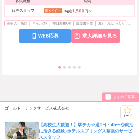
募集職種
給与
1,500
販売スタッフ
派/バイト
時給
円〜
...
高収入・高額
ネイルOK
即日勤務OK
履歴書不要
週2、3日からOK
WEB応募
求人詳細を見る
まとめて応募
ゴールド・テックサービス株式会社
キープ
【高校生大歓迎！】駅チカ☆週1日・4h〜◎就活
に活きる経験♪ホテルスプリングス幕張のサービ
ススタッフ