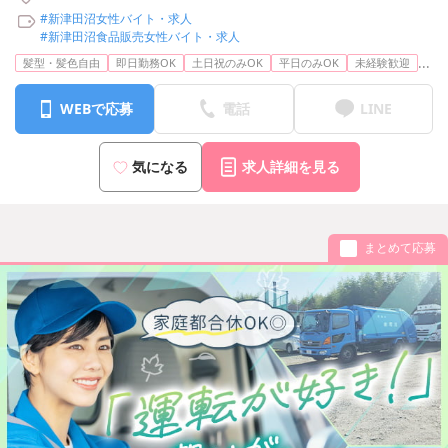
#新津田沼女性バイト・求人
#新津田沼食品販売女性バイト・求人
...
髪型・髪色自由
即日勤務OK
土日祝のみOK
平日のみOK
未経験歓迎
WEBで応募
電話
LINE
気になる
求人詳細を見る
まとめて応募