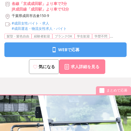
各線「京成成田駅」より車で7分
JR成田線「成田駅」より車で12分
千葉県成田市吉倉150-9
#成田女性バイト・求人
#成田運送・物流女性求人・バイト
...
髪型・髪色自由
経験者歓迎
ブランクOK
学生歓迎
学歴不問
WEBで応募
気になる
求人詳細を見る
まとめて応募