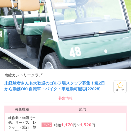
南総カントリークラブ
未経験者さんも大歓迎のゴルフ場スタッフ募集！週2日
から勤務OK♪自転車・バイク・車通勤可能◎[22028]
キープ
募集情報
募集職種
給与
軽作業・物流その
他、サービス・レ
1,170
1,520
ア/パ
時給
円〜
円
ジャー・旅行・娯