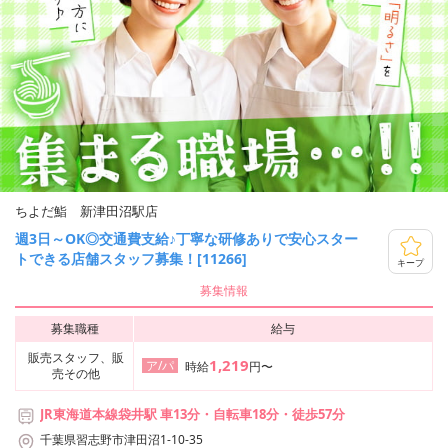
ちよだ鮨 新津田沼駅店
週3日～OK◎交通費支給♪丁寧な研修ありで安心スター
トできる店舗スタッフ募集！[11266]
キープ
募集情報
募集職種
給与
販売スタッフ、販
1,219
ア/パ
時給
円〜
売その他
JR東海道本線袋井駅 車13分・自転車18分・徒歩57分
千葉県習志野市津田沼1-10-35