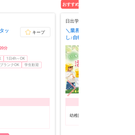
おすすめ企業PICK UP!
日出学園幼稚園
タッ
＼業界経験者の方＆有資格者の
キープ
し♪自転車・バイク通勤も可能
20分
K
1日4h～OK
即日
ブランクOK
学生歓迎
経
ノ
募集職種
ア/パ
幼稚園教諭、教育その他
ア/パ