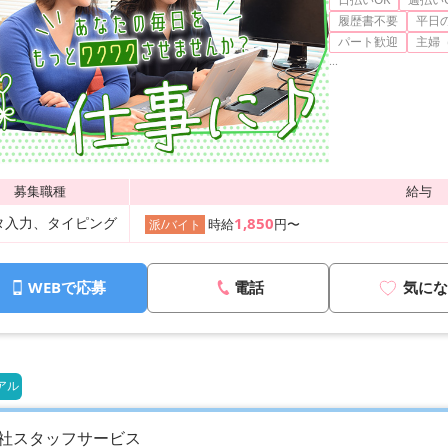
履歴書不要
平日の
パート歓迎
主婦
...
募集職種
給与
タ入力、タイピング
1,850
時給
円〜
派/バイト
WEBで応募
電話
気にな
アル
社スタッフサービス