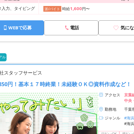
タ入力、タイピング
1,600
時給
円〜
派/バイト
WEBで応募
電話
気にな
アル
社スタッフサービス
850円！基本１７時終業！未経験ＯＫ◎資料作成など！
アクセス
京葉
中央
勤務地
千葉
ジャンル
#海
#海
日払いOK
週払い