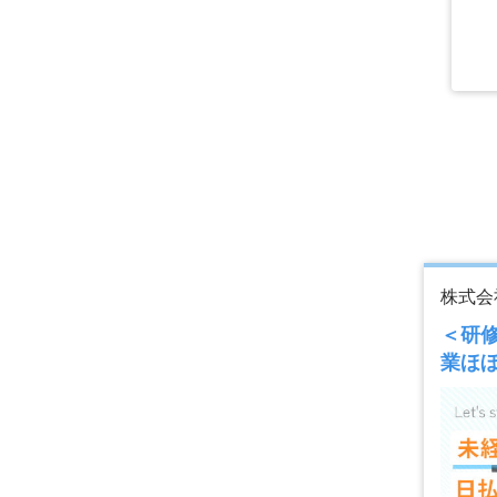
株式会
＜研
業ほ