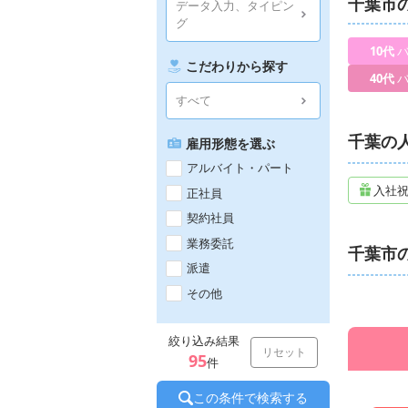
千葉市
データ入力、タイピン
福岡データ
グ
博多データ
船橋データ
10代
バ
川越データ
こだわりから探す
愛知データ
40代
バ
静岡データ
すべて
金沢データ
広島データ
千葉の
雇用形態を選ぶ
アルバイト・パート
入社
正社員
契約社員
業務委託
千葉市
派遣
その他
絞り込み結果
リセット
95
件
この条件で検索する