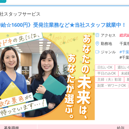
社スタッフサービス
給☆1600円》受発注業務など★当社スタッフ就業中！
アクセス
総武
勤務地
千葉
ジャンル
#千
#千
日払いOK
週払い
平日のみOK
未経
主婦（夫）歓迎
副業・WワークOK
募集職種
給与