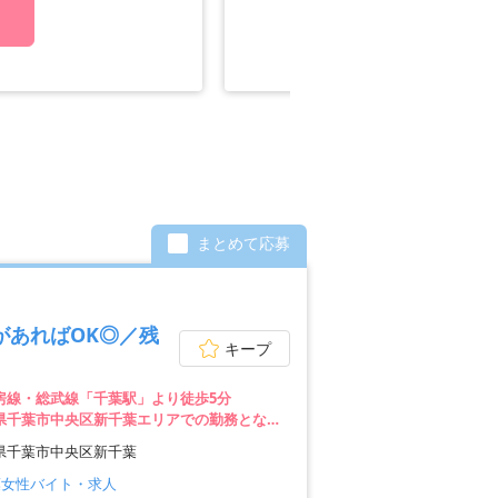
WE
る
まとめて応募
があればOK◎／残
キープ
外房線・総武線「千葉駅」より徒歩5分
県千葉市中央区新千葉エリアでの勤務となり
県千葉市中央区新千葉
葉女性バイト・求人