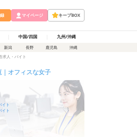
録
マイページ
キープBOX
｜
｜
中国/四国
九州/沖縄
新潟
長野
鹿児島
沖縄
性求人・バイト
覧｜オフィスな女子
バイト
バイト
・バイト
・バイト
バイト
バイト