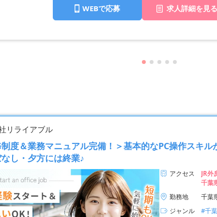
WEBで応募
求人詳細を見
社リライアブル
修制度＆業務マニュアル完備！＞基本的なPC操作スキル
ぼなし・夕方には終業♪
アクセス
JR
千葉
ます
勤務地
千葉
ジャンル
#千