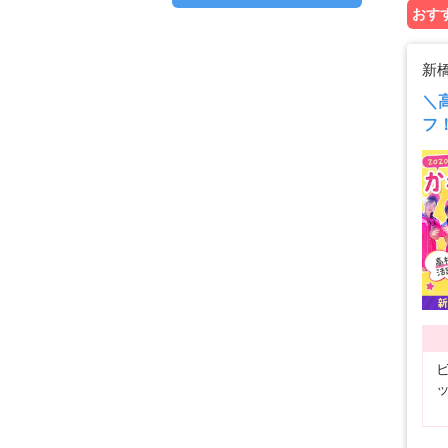
おすす
新
＼
フ