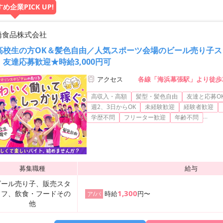
め企業PICK UP!
橋食品株式会社
高校生の方OK＆髪色自由／人気スポーツ会場のビール売り子ス
！友達応募歓迎★時給3,000円可
アクセス
各線「海浜幕張駅」より徒歩
高収入・高額
髪型・髪色自由
友達と応募O
週2、3日からOK
未経験歓迎
経験者歓迎
...
学歴不問
フリーター歓迎
年齢不問
募集職種
給与
ビール売り子、販売スタ
1,300
ッフ、飲食・フードその
時給
円〜
ア/パ
他