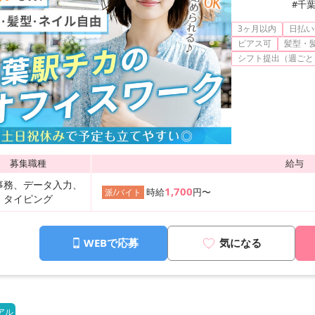
#千
3ヶ月以内
日払い
ピアス可
髪型・
シフト提出（週ごと
募集職種
給与
事務、データ入力、
1,700
時給
円〜
派/バイト
タイピング
WEBで応募
気になる
アル