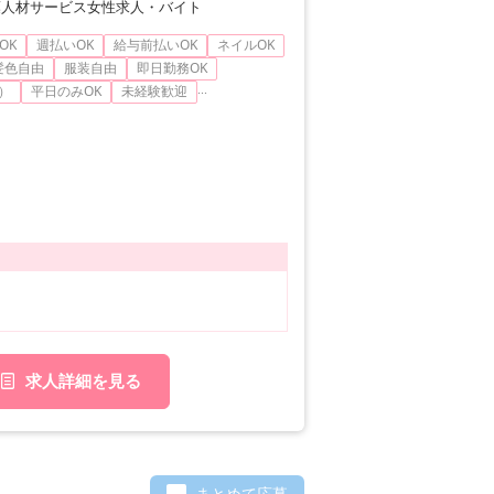
葉人材サービス女性求人・バイト
OK
週払いOK
給与前払いOK
ネイルOK
髪色自由
服装自由
即日勤務OK
...
）
平日のみOK
未経験歓迎
求人詳細を見る
まとめて応募