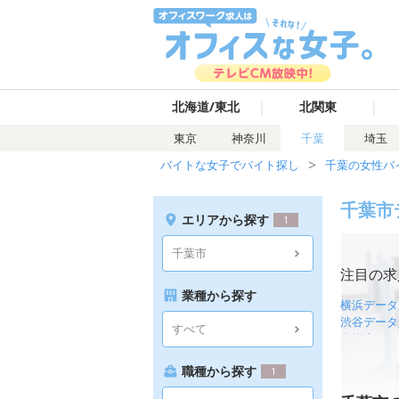
｜
｜
北海道/東北
北関東
東京
神奈川
千葉
埼玉
バイトな女子でバイト探し
千葉の女性バ
千葉市
エリアから探す
1
千葉市
注目の求
業種から探す
横浜データ
渋谷データ
すべて
吉祥寺デー
池袋データ
職種から探す
1
川崎データ
難波データ