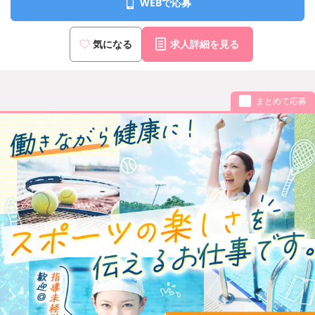
WEBで応募
気になる
求人詳細を見る
まとめて応募