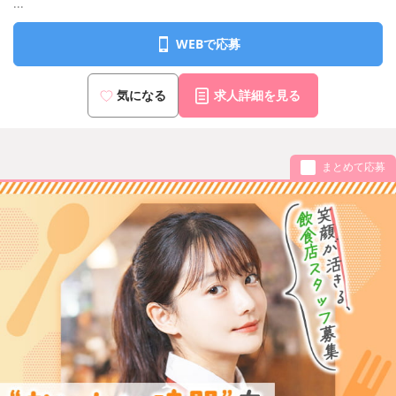
...
WEBで応募
気になる
求人詳細を見る
まとめて応募