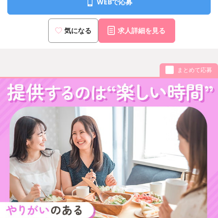
WEBで応募
気になる
求人詳細を見る
まとめて応募