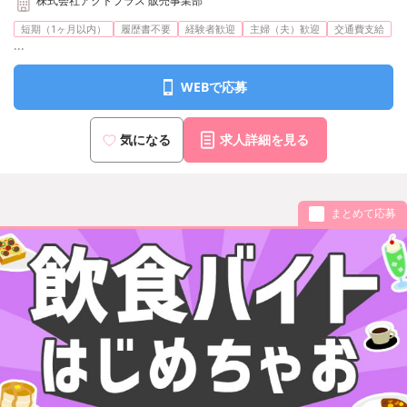
株式会社アクトプラス 販売事業部
短期（1ヶ月以内）
履歴書不要
経験者歓迎
主婦（夫）歓迎
交通費支給
...
WEBで応募
気になる
求人詳細を見る
まとめて応募