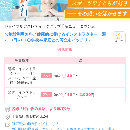
ジョイフルアスレティッククラブ千葉ニュータウン店
＼施設利用無料／健康的に働けるインストラクター！週
2、3日～OK◎学校や家庭との両立もバッチリ♪
キープ
募集情報
募集職種
給与
講師・インストラ
クター、サービ
1,140
ア/パ
時給
円〜
ス・レジャー・旅
行・娯楽その他
講師・インストラ
1,140
2,000
ア/パ
時給
円〜
円
クター
各線「印西牧の原駅」より車で7分
千葉県印西市牧の原2-4
#印西牧の原女性バイト・求人
#印西牧の原スポーツジム・フィットネスクラブ女性バイト・求人