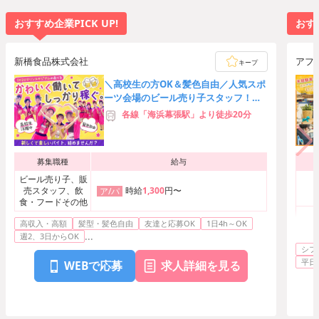
おすすめ企業PICK UP!
おすす
新橋食品株式会社
アフタ
キープ
＼高校生の方OK＆髪色自由／人気スポ
ーツ会場のビール売り子スタッフ！友
達応募歓迎★時給3,000円可
各線「海浜幕張駅」より徒歩20分
募集職種
給与
ビール売り子、販
売スタッフ、飲
時給
1,300
円〜
ア/パ
食・フードその他
高収入・高額
髪型・髪色自由
友達と応募OK
1日4h～OK
...
週2、3日からOK
シフ
平日
WEBで応募
求人詳細を見る