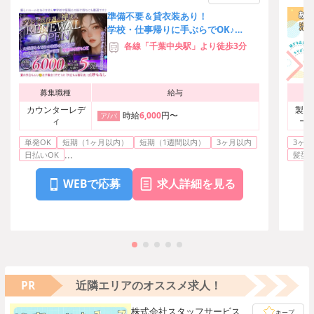
準備不要＆貸衣装あり！
学校・仕事帰りに手ぶらでOK♪
働いたその日に数万円を全額手渡し
各線「千葉中央駅」より徒歩3分
します★
募集職種
給与
カウンターレデ
製造
時給
6,000
円〜
ア/パ
ィ
ー
単発OK
短期（1ヶ月以内）
短期（1週間以内）
3ヶ月以内
3ヶ月
...
日払いOK
髪型
WEBで応募
求人詳細を見る
PR
近隣エリアのオススメ求人！
株式会社スタッフサービス
キープ