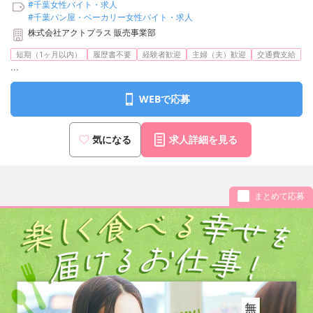
#千葉女性バイト・求人
＊千葉都市モノレール「千葉」駅より徒歩1分
#千葉パン屋・ベーカリー女性バイト・求人
株式会社アクトプラス 販売事業部
短期（1ヶ月以内）
履歴書不要
経験者歓迎
主婦（夫）歓迎
交通費支給
...
WEBで応募
気になる
求人詳細を見る
まとめて応募