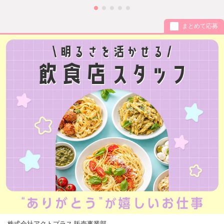
まとめて応募
株式会社アクトプラス 販売事業部