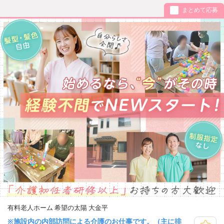
まとめて応募
有料老人ホーム 希望の太陽 大金平
※施設内の内部訪問による介護のお仕事です。（主に排