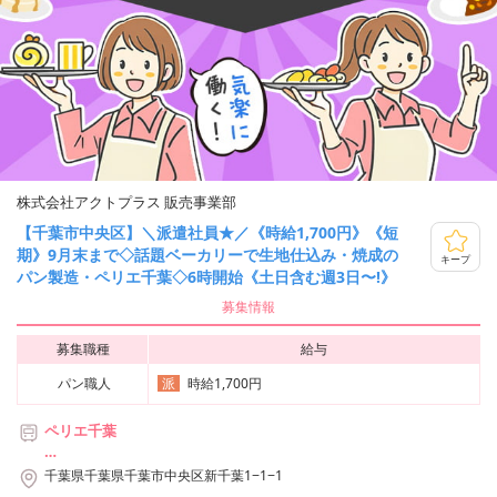
株式会社アクトプラス 販売事業部
【千葉市中央区】＼派遣社員★／《時給1,700円》《短
期》9月末まで◇話題ベーカリーで生地仕込み・焼成の
キープ
パン製造・ペリエ千葉◇6時開始《土日含む週3日〜!》
募集情報
募集職種
給与
パン職人
時給1,700円
派
ペリエ千葉
＊JR 総武線・内房線・外房線・総武本線・成田線「千葉」駅直結
千葉県千葉県千葉市中央区新千葉1−1−1
＊京成千葉線「京成千葉」駅より徒歩1分