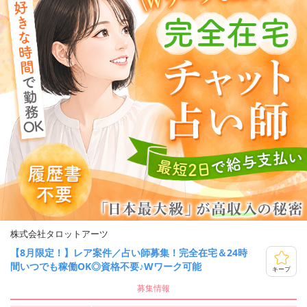
株式会社タロットアーツ
【8月限定！】レア案件／占い師募集！完全在宅＆24時
間いつでも稼働OK◎資格不要♪Wワーク可能
キープ
募集情報