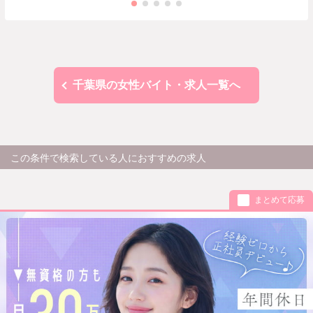
千葉県の女性バイト・求人一覧へ
この条件で検索している人におすすめの求人
まとめて応募