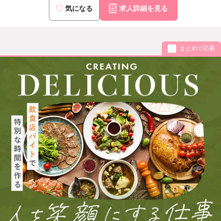
気になる
求人詳細を見る
まとめて応募