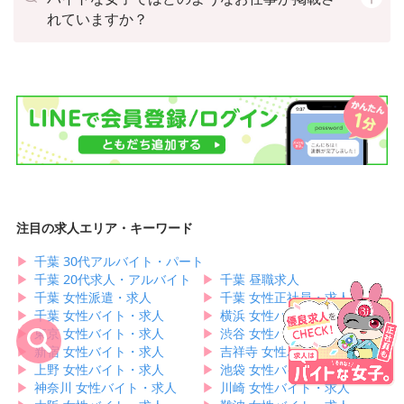
れていますか？
注目の求人エリア・キーワード
▶︎
千葉 30代アルバイト・パート
▶︎
千葉 20代求人・アルバイト
▶︎
千葉 昼職求人
▶︎
千葉 女性派遣・求人
▶︎
千葉 女性正社員・求人
▶︎
千葉 女性バイト・求人
▶︎
横浜 女性バイト・求人
▶︎
東京 女性バイト・求人
▶︎
渋谷 女性バイト・求人
▶︎
新宿 女性バイト・求人
▶︎
吉祥寺 女性バイト・求人
▶︎
上野 女性バイト・求人
▶︎
池袋 女性バイト・求人
▶︎
神奈川 女性バイト・求人
▶︎
川崎 女性バイト・求人