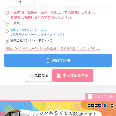
付
千葉県内 我孫子・白井・印西エリアの勤務となります。
希望地は考慮しますのでご安心ください。
千葉県
#我孫子女性バイト・求人
#我孫子人材サービス女性求人・バイト
株式会社マントレードジャパン
...
週払いOK
平日のみOK
未経験歓迎
経験者歓迎
ブランクOK
WEBで応募
気になる
求人詳細を見る
まとめて応募