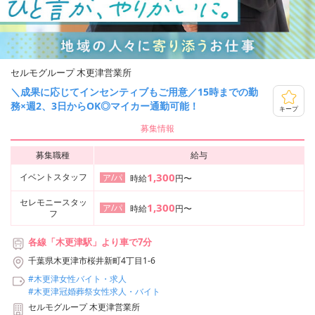
セルモグループ 木更津営業所
＼成果に応じてインセンティブもご用意／15時までの勤
務×週2、3日からOK◎マイカー通勤可能！
キープ
募集情報
募集職種
給与
1,300
イベントスタッフ
ア/パ
時給
円〜
セレモニースタッ
1,300
ア/パ
時給
円〜
フ
各線「木更津駅」より車で7分
千葉県木更津市桜井新町4丁目1-6
#木更津女性バイト・求人
#木更津冠婚葬祭女性求人・バイト
セルモグループ 木更津営業所