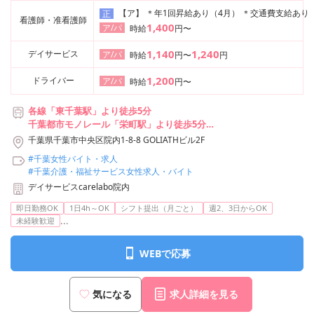
【ア】 ＊年1回昇給あり（4月） ＊交通費支給あ
正
看護師・准看護師
1,400
ア/パ
時給
円〜
1,140
1,240
デイサービス
ア/パ
時給
円〜
円
1,200
ドライバー
ア/パ
時給
円〜
各線「東千葉駅」より徒歩5分
千葉都市モノレール「栄町駅」より徒歩5分
各線「千葉駅」より徒歩14分
千葉県千葉市中央区院内1-8-8 GOLIATHビル2F
#千葉女性バイト・求人
#千葉介護・福祉サービス女性求人・バイト
デイサービスcarelabo院内
即日勤務OK
1日4h～OK
シフト提出（月ごと）
週2、3日からOK
...
未経験歓迎
WEBで応募
気になる
求人詳細を見る