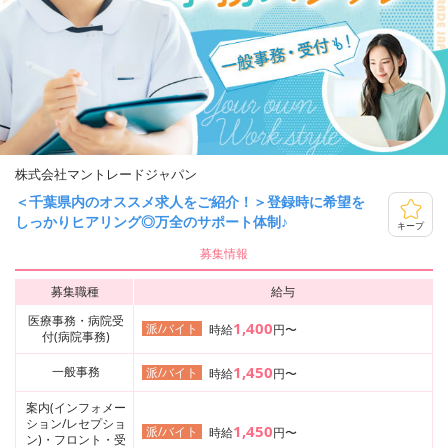
株式会社マントレードジャパン
＜千葉県内のオススメ求人をご紹介！＞登録時に希望を
しっかりヒアリング◎万全のサポート体制♪
キープ
募集情報
募集職種
給与
医療事務・病院受
1,400
派/バイト
時給
円〜
付(病院事務)
1,450
一般事務
派/バイト
時給
円〜
案内(インフォメー
ション/レセプショ
1,450
派/バイト
時給
円〜
ン)・フロント・受