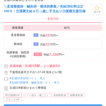
＼柔道整復師・鍼灸師・整体師募集／有給消化率ほぼ
100％！交通費支給＆引っ越し手当あり◎復職支援完備
キープ
募集情報
募集職種
給与
25
柔道整復師
正
月給
万円〜
22
整体師
正
月給
万円〜
医療事務・病院受
1,200
ア/パ
時給
円〜
付(病院事務)
京成本線「京成臼井駅」より徒歩3分
千葉県佐倉市王子台1-27-28 清水ビル1階
#京成臼井女性バイト・求人
#京成臼井整骨・鍼灸女性バイト・求人
京成臼井駅前ひまわり整骨院
即日勤務OK
シフト提出（週ごと）
未経験歓迎
経験者歓迎
...
ブランクOK