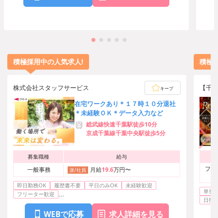
積極採用中の人気求人!
積極
株式会社スタッフサービス
【千葉
キープ
在宅ワークあり＊１７時１０分退社
＊未経験ＯＫ＊データ入力など
総武線快速千葉駅徒歩10分
京成千葉線千葉中央駅徒歩5分
募集職種
給与
フロ
一般事務
月給
19.6
万円〜
派/社員
即日勤務OK
履歴書不要
平日のみOK
未経験歓迎
単発O
...
フリーター歓迎
日払い
WEBで応募
求人詳細を見る