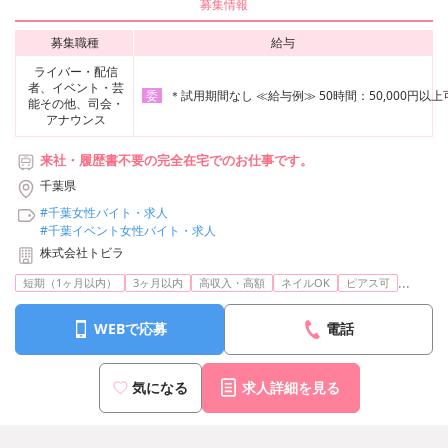
募集情報
募集職種
給与
ライバー・配信
者、イベント・芸
＊試用期間なし ≪給与例≫ 50時間：50,000円以上可
委
能その他、司会・
アナウンス
来社・履歴書不要の完全在宅でのお仕事です。
千葉県
#千葉女性バイト・求人
#千葉イベント女性バイト・求人
株式会社トビラ
...
短期（1ヶ月以内）
3ヶ月以内
高収入・高額
ネイルOK
ピアス可
WEBで応募
電話
気になる
求人詳細を見る