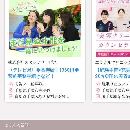
株式会社スタッフサービス
エミナルクリニッ
〈テレビ局〉◆高時給！1750円◆
【経験不問×充
契約事務手続きなど！
90％OFFの美
与年3回と業界
広告／一般事務
脱毛サロン／カ
遇＆収入
千葉県千葉市中央区
千葉県千葉市中
11 常盤ビル7階
京葉線千葉みなと駅徒歩8分
JR千葉駅徒歩5
千葉都市モノレール市役所前駅徒歩2
分
よくある質問