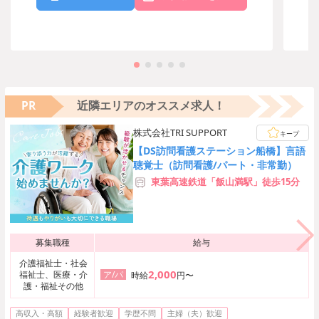
PR
近隣エリアのオススメ求人！
株式会社TRI SUPPORT
キープ
【DS訪問看護ステーション船橋】言語
聴覚士（訪問看護/パート・非常勤）
東葉高速鉄道「飯山満駅」徒歩15分
募集職種
給与
介護福祉士・社会
2,000
福祉士、医療・介
ア/パ
時給
円〜
護・福祉その他
高収入・高額
経験者歓迎
学歴不問
主婦（夫）歓迎