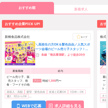
おすすめ順
新着求人
おすすめ企業PICK UP!
おすす
新橋食品株式会社
株式
キープ
＼高校生の方OK＆髪色自由／人気スポ
ーツ会場のビール売り子スタッフ！友
達応募歓迎★時給3,000円可
各線「海浜幕張駅」より徒歩20分
募集職種
給与
ビール売り子、販
案内
売スタッフ、飲
時給
1,300
円〜
ーシ
ア/パ
食・フードその他
ショ
ト・
高収入・高額
髪型・髪色自由
友達と応募OK
1日4h～OK
ネイ
...
週2、3日からOK
未経
WEBで応募
求人詳細を見る