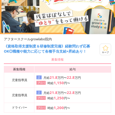
アフタースクールgrowlabo院内
《資格取得支援制度＆研修制度完備》経験問わず応募
OK◎職種や能力に応じて各種手当支給×昇給あり！
キープ
募集情報
募集職種
給与
21.8
22.8
正
月給
万円〜
万円
児童指導員
1,150
ア/パ
時給
円〜
21.8
22.8
正
月給
万円〜
万円
児童指導員
1,250
ア/パ
時給
円〜
1,200
ドライバー
ア/パ
時給
円〜