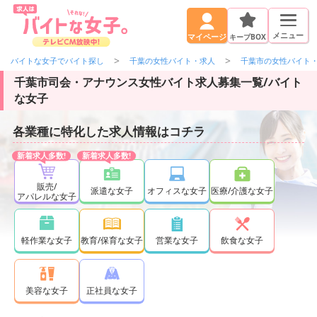
メニュー
キープBOX
マイページ
バイトな女子でバイト探し
千葉の女性バイト・求人
千葉市の女性バイト
千葉市司会・アナウンス女性バイト求人募集一覧/バイト
な女子
各業種に特化した求人情報はコチラ
販売/
派遣な女子
オフィスな女子
医療/介護な女子
アパレルな女子
軽作業な女子
教育/保育な女子
営業な女子
飲食な女子
正社員な女子
美容な女子