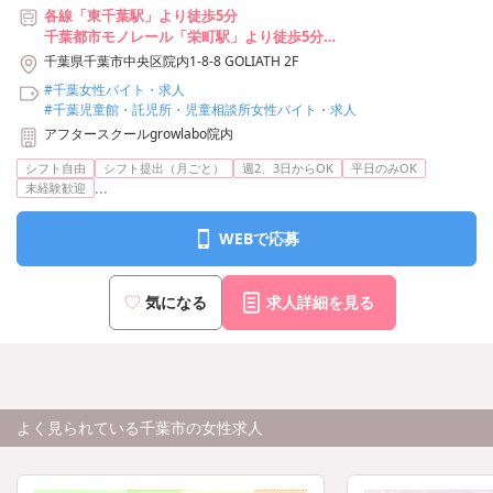
各線「東千葉駅」より徒歩5分
千葉都市モノレール「栄町駅」より徒歩5分
各線「千葉駅」より徒歩14分
千葉県千葉市中央区院内1-8-8 GOLIATH 2F
#千葉女性バイト・求人
#千葉児童館・託児所・児童相談所女性バイト・求人
アフタースクールgrowlabo院内
シフト自由
シフト提出（月ごと）
週2、3日からOK
平日のみOK
...
未経験歓迎
WEBで応募
気になる
求人詳細を見る
よく見られている千葉市の女性求人