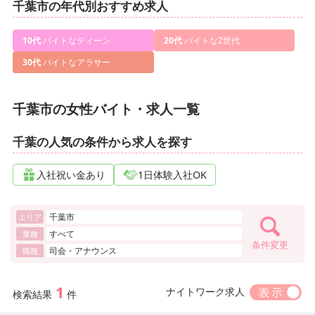
千葉市の年代別おすすめ求人
10代
バイトなティーン
20代
バイトなZ世代
30代
バイトなアラサー
千葉市の女性バイト・求人一覧
千葉の人気の条件から求人を探す
入社祝い金あり
1日体験入社OK
千葉市
エリア
すべて
業種
条件変更
司会・アナウンス
職種
1
ナイトワーク求人
検索結果
件